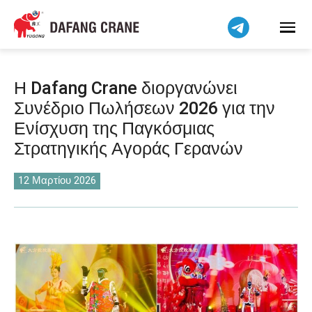
Bahasa Indonesia
Bahasa Melayu
Tiếng Việt
简体中文
Η Dafang Crane διοργανώνει
বাংলা
Συνέδριο Πωλήσεων 2026 για την
فارسی
Ενίσχυση της Παγκόσμιας
Pilipino
Στρατηγικής Αγοράς Γερανών
اردو
12 Μαρτίου 2026
Українська
Čeština
Беларуская мова
Kiswahili
Dansk
Norsk