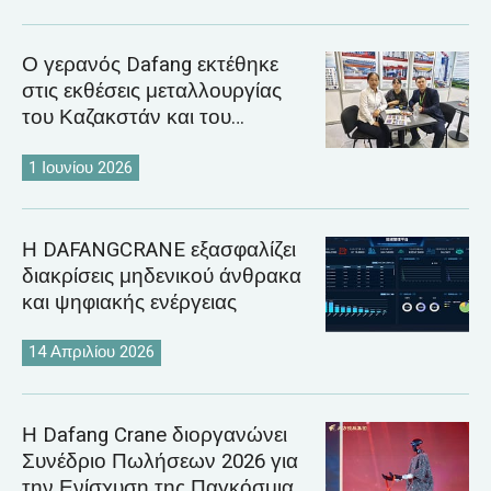
Ο γερανός Dafang εκτέθηκε
στις εκθέσεις μεταλλουργίας
του Καζακστάν και του
Ουζμπεκιστάν το 2026
1 Ιουνίου 2026
Η DAFANGCRANE εξασφαλίζει
διακρίσεις μηδενικού άνθρακα
και ψηφιακής ενέργειας
14 Απριλίου 2026
Η Dafang Crane διοργανώνει
Συνέδριο Πωλήσεων 2026 για
την Ενίσχυση της Παγκόσμιας