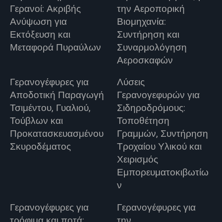
Γερανοί: Ακριβής
την Αεροπορική
Ανύψωση για
Βιομηχανία:
Εκτόξευση και
Συντήρηση και
Μεταφορά Πυραύλων
Συναρμολόγηση
Αεροσκαφών
Γερανογέφυρες για
Λύσεις
Αποδοτική Παραγωγή
Γερανογεφυρών για
Τσιμέντου, Γυαλιού,
Σιδηροδρόμους:
Τούβλων και
Τοποθέτηση
Προκατασκευασμένου
Γραμμών, Συντήρηση
Σκυροδέματος
Τροχαίου Υλικού και
Χειρισμός
Εμπορευματοκιβωτίω
ν
Γερανογέφυρες για
Γερανογέφυρες για
τρόφιμα και ποτά:
την