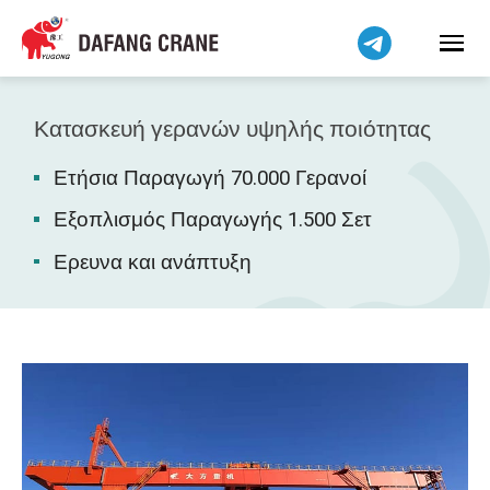
Bahasa Indonesia
Bahasa Melayu
Tiếng Việt
简体中文
Κατασκευή γερανών υψηλής ποιότητας
বাংলা
Ετήσια Παραγωγή 70.000 Γερανοί
فارسی
Pilipino
Εξοπλισμός Παραγωγής 1.500 Σετ
اردو
Ερευνα και ανάπτυξη
Українська
Čeština
Беларуская мова
Kiswahili
Dansk
Norsk