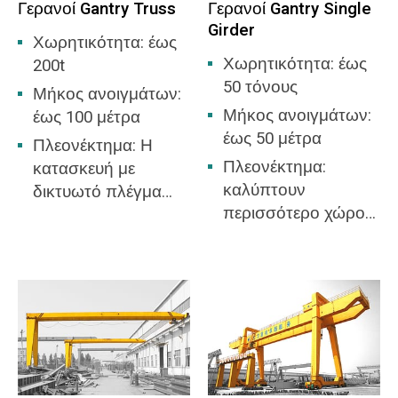
Γερανοί Gantry Truss
Γερανοί Gantry Single
Girder
Χωρητικότητα: έως
Χωρητικότητα: έως
200t
50 τόνους
Μήκος ανοιγμάτων:
Μήκος ανοιγμάτων:
έως 100 μέτρα
έως 50 μέτρα
Πλεονέκτημα: Η
Πλεονέκτημα:
κατασκευή με
καλύπτουν
δικτυωτό πλέγμα
περισσότερο χώρο
μπορεί να αντέξει
εργασίας, δεν
μεγάλη πίεση
χρειάζεται να χτίσετε
ανέμου, καλύτερη
αποθήκη.
επιλογή για ανοιχτή
αυλή.