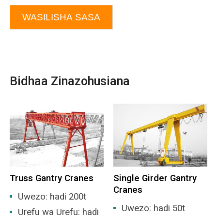
WASILISHA SASA
Bidhaa Zinazohusiana
Truss Gantry Cranes
Single Girder Gantry
Cranes
Uwezo: hadi 200t
Uwezo: hadi 50t
Urefu wa Urefu: hadi