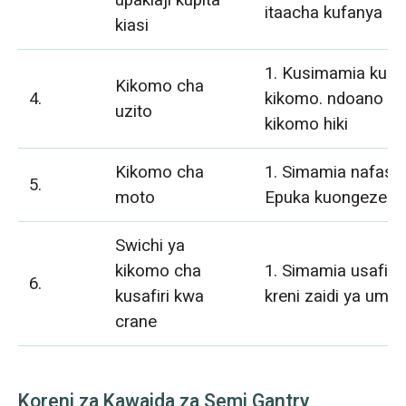
upakiaji kupita
itaacha kufanya kaz
kiasi
1. Kusimamia kupu
Kikomo cha
4.
kikomo. ndoano hai
uzito
kikomo hiki
Kikomo cha
1. Simamia nafasi 
5.
moto
Epuka kuongezeka z
Swichi ya
kikomo cha
1. Simamia usafiri
6.
kusafiri kwa
kreni zaidi ya umbal
crane
Koreni za Kawaida za Semi Gantry