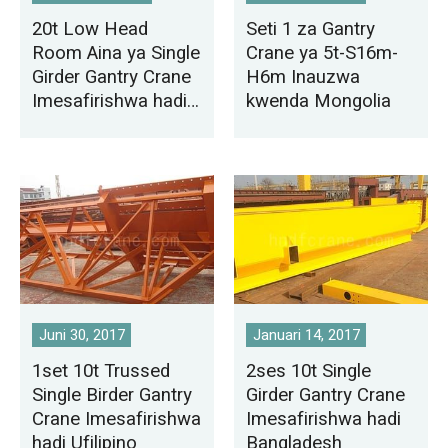
20t Low Head
Seti 1 za Gantry
Room Aina ya Single
Crane ya 5t-S16m-
Girder Gantry Crane
H6m Inauzwa
Imesafirishwa hadi
kwenda Mongolia
Tunisia
Juni 30, 2017
Januari 14, 2017
1set 10t Trussed
2ses 10t Single
Single Birder Gantry
Girder Gantry Crane
Crane Imesafirishwa
Imesafirishwa hadi
hadi Ufilipino
Bangladesh