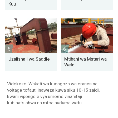
Kuu
5
6
Uzalishaji wa Saddle
Mtihani wa Mstari wa
Weld
Vidokezo: Wakati wa kuongoza wa cranes na
voltage tofauti inaweza kuwa siku 10-15 zaidi,
kwani vipengele vya umeme vinahitaji
kubinafsishwa na mtoa huduma wetu.