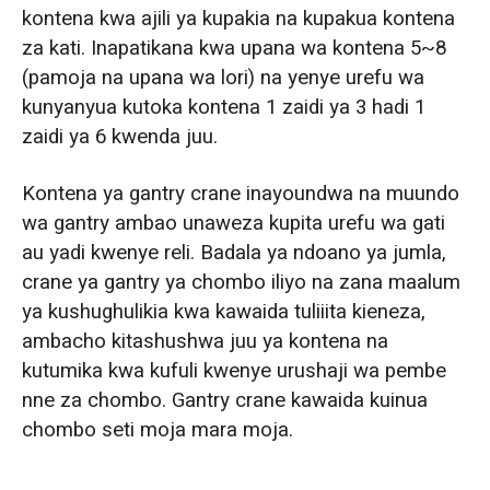
kontena kwa ajili ya kupakia na kupakua kontena
za kati. Inapatikana kwa upana wa kontena 5~8
(pamoja na upana wa lori) na yenye urefu wa
kunyanyua kutoka kontena 1 zaidi ya 3 hadi 1
zaidi ya 6 kwenda juu.
Kontena ya gantry crane inayoundwa na muundo
wa gantry ambao unaweza kupita urefu wa gati
au yadi kwenye reli. Badala ya ndoano ya jumla,
crane ya gantry ya chombo iliyo na zana maalum
ya kushughulikia kwa kawaida tuliiita kieneza,
ambacho kitashushwa juu ya kontena na
kutumika kwa kufuli kwenye urushaji wa pembe
nne za chombo. Gantry crane kawaida kuinua
chombo seti moja mara moja.