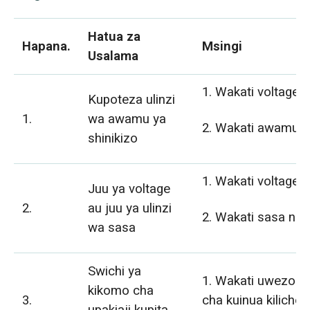
Hatua za
Hapana.
Msingi
Usalama
1. Wakati voltage 
Kupoteza ulinzi
1.
wa awamu ya
2. Wakati awamu i
shinikizo
1. Wakati voltage
Juu ya voltage
2.
au juu ya ulinzi
2. Wakati sasa ni
wa sasa
Swichi ya
1. Wakati uwezo wa
kikomo cha
3.
cha kuinua kilicho