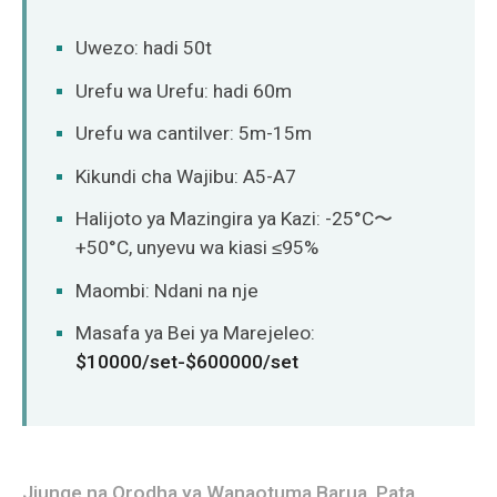
Uwezo: hadi 50t
Urefu wa Urefu: hadi 60m
Urefu wa cantilver: 5m-15m
Kikundi cha Wajibu: A5-A7
Halijoto ya Mazingira ya Kazi: -25°C〜
+50°C, unyevu wa kiasi ≤95%
Maombi: Ndani na nje
Masafa ya Bei ya Marejeleo:
$10000/set-$600000/set
Jiunge na Orodha ya Wanaotuma Barua, Pata