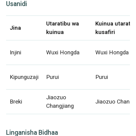
Usanidi
Utaratibu wa
Kuinua utarati
Jina
kuinua
kusafiri
Injini
Wuxi Hongda
Wuxi Hongda
Kipunguzaji
Purui
Purui
Jiaozuo
Breki
Jiaozuo Changj
Changjiang
Linganisha Bidhaa