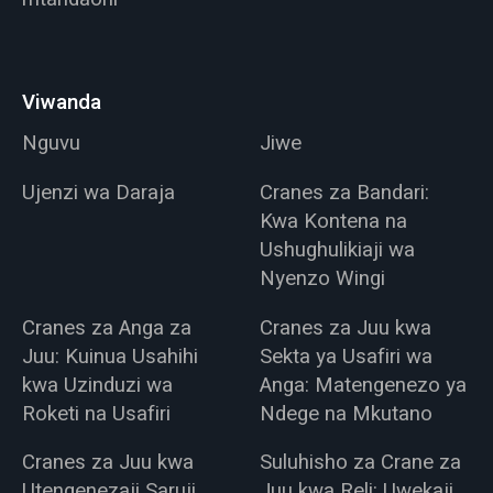
Viwanda
Nguvu
Jiwe
Ujenzi wa Daraja
Cranes za Bandari:
Kwa Kontena na
Ushughulikiaji wa
Nyenzo Wingi
Cranes za Anga za
Cranes za Juu kwa
Juu: Kuinua Usahihi
Sekta ya Usafiri wa
kwa Uzinduzi wa
Anga: Matengenezo ya
Roketi na Usafiri
Ndege na Mkutano
Cranes za Juu kwa
Suluhisho za Crane za
Utengenezaji Saruji
Juu kwa Reli: Uwekaji