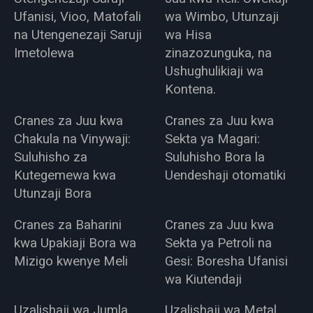
Ufanisi, Vioo, Matofali
wa Wimbo, Utunzaji
na Utengenezaji Saruji
wa Hisa
Imetolewa
zinazozunguka, na
Ushughulikiaji wa
Kontena.
Cranes za Juu kwa
Cranes za Juu kwa
Chakula na Vinywaji:
Sekta ya Magari:
Suluhisho za
Suluhisho Bora la
Kutegemewa kwa
Uendeshaji otomatiki
Utunzaji Bora
Cranes za Baharini
Cranes za Juu kwa
kwa Upakiaji Bora wa
Sekta ya Petroli na
Mizigo kwenye Meli
Gesi: Boresha Ufanisi
wa Kiutendaji
Uzalishaji wa Jumla
Uzalishaji wa Metal