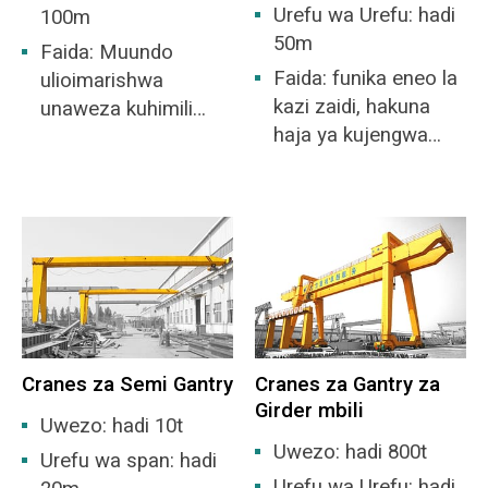
Urefu wa Urefu: hadi
100m
50m
Faida: Muundo
Faida: funika eneo la
ulioimarishwa
kazi zaidi, hakuna
unaweza kuhimili
haja ya kujengwa
shinikizo kubwa la
ghala.
upepo, chaguo bora
kwa uwanja wazi.
Cranes za Semi Gantry
Cranes za Gantry za
Girder mbili
Uwezo: hadi 10t
Uwezo: hadi 800t
Urefu wa span: hadi
Urefu wa Urefu: hadi