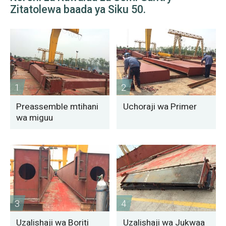
Zitatolewa baada ya Siku 50.
1
2
Preassemble mtihani
Uchoraji wa Primer
wa miguu
3
4
Uzalishaji wa Boriti
Uzalishaji wa Jukwaa