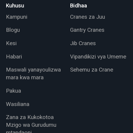
Kuhusu
Bidhaa
Kampuni
Cranes za Juu
Blogu
Gantry Cranes
Kesi
Jib Cranes
Habari
Vipandikizi vya Umeme
Maswali yanayoulizwa
Sehemu za Crane
mara kwa mara
Pakua
Wasiliana
Zana za Kukokotoa
Mzigo wa Gurudumu
mtandaoni