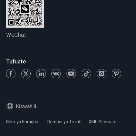
WeChat
Tufuate
Kiswahili
Sera ya Faragha
Ramani ya Tovuti
XML Sitemap