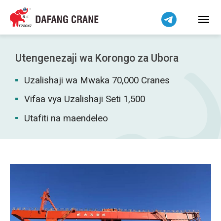
हिन्दी
Bahasa Indonesia
Bahasa Melayu
Tiếng Việt
Utengenezaji wa Korongo za Ubora
简体中文
Uzalishaji wa Mwaka 70,000 Cranes
বাংলা
فارسی
Vifaa vya Uzalishaji Seti 1,500
Pilipino
Utafiti na maendeleo
اردو
Українська
Čeština
Беларуская мова
Dansk
Norsk