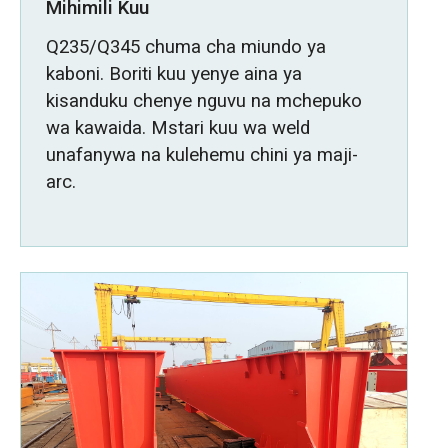
Mihimili Kuu
Q235/Q345 chuma cha miundo ya
kaboni. Boriti kuu yenye aina ya
kisanduku chenye nguvu na mchepuko
wa kawaida. Mstari kuu wa weld
unafanywa na kulehemu chini ya maji-
arc.