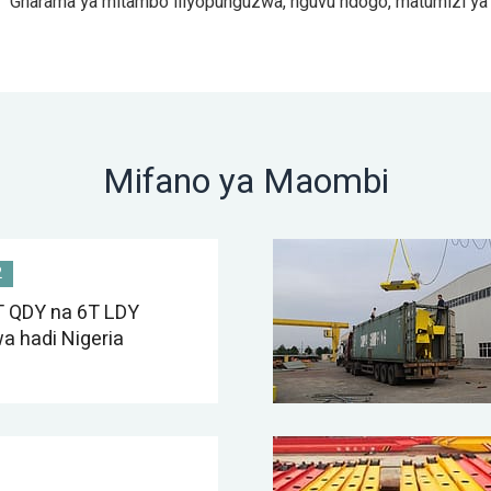
Gharama ya mitambo iliyopunguzwa, nguvu ndogo, matumizi ya ch
Mifano ya Maombi
2
T QDY na 6T LDY
a hadi Nigeria