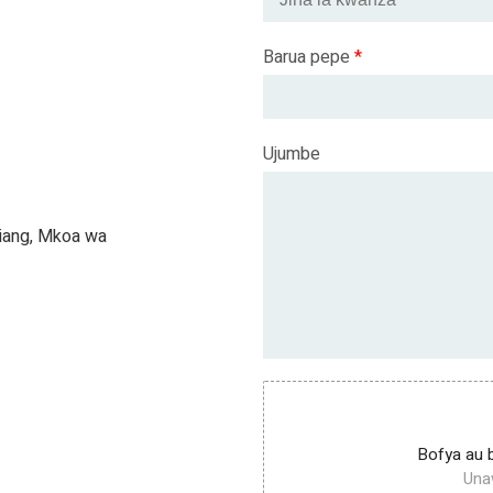
Barua pepe
*
Ujumbe
xiang, Mkoa wa
Bofya au bu
Unaw