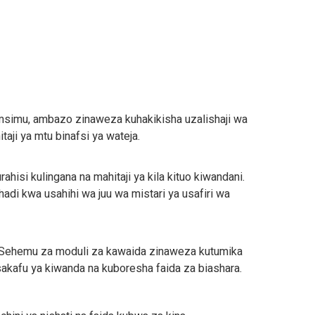
simu, ambazo zinaweza kuhakikisha uzalishaji wa
aji ya mtu binafsi ya wateja.
isi kulingana na mahitaji ya kila kituo kiwandani.
di kwa usahihi wa juu wa mistari ya usafiri wa
. Sehemu za moduli za kawaida zinaweza kutumika
akafu ya kiwanda na kuboresha faida za biashara.