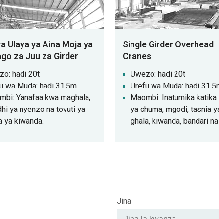
ya Ulaya ya Aina Moja ya
Single Girder Overhead
go za Juu za Girder
Cranes
o: hadi 20t
Uwezo: hadi 20t
u wa Muda: hadi 31.5m
Urefu wa Muda: hadi 31.5
bi: Yanafaa kwa maghala,
Maombi: Inatumika katika 
dhi ya nyenzo na tovuti ya
ya chuma, mgodi, tasnia y
a ya kiwanda.
ghala, kiwanda, bandari na
wa meli, nk. crane ya juu ni
ya kawaida ya sehemu nyi
kazi za viwandani
zinazohudumia matumizi 
ya kuinua.
Jina