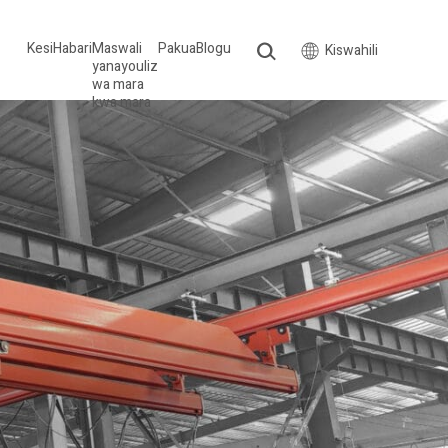
Kesi
Habari
Maswali
Pakua
Blogu
Kiswahili
yanayouliz
wa mara
kwa mara