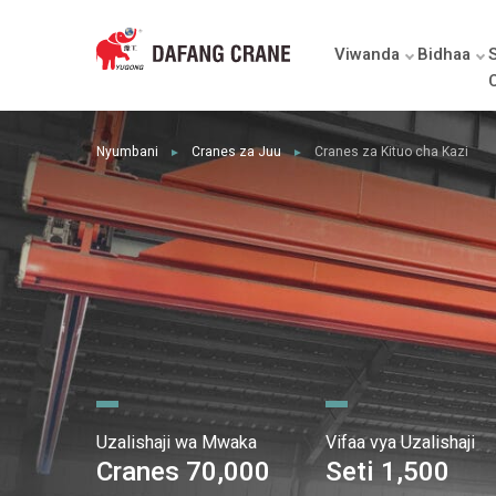
Viwanda
Bidhaa
Nyumbani
Cranes za Juu
Cranes za Kituo cha Kazi
►
►
Uzalishaji wa Mwaka
Vifaa vya Uzalishaji
Cranes 70,000
Seti 1,500