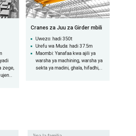
Cranes za Juu za Girder mbili
Uwezo: hadi 350t
Urefu wa Muda: hadi 37.5m
m
Maombi: Yanafaa kwa ajili ya
yadi
warsha ya machining, warsha ya
a zege,
sekta ya madini, ghala, hifadhi,
 ujenzi
kituo cha nguvu, warsha ya sekta
 sifa
ya mwanga na nguo, warsha ya
ngi za
sekta ya chakula.
anuwai