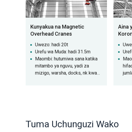
Kunyakua na Magnetic
Aina 
Overhead Cranes
Koron
Uwezo: hadi 20t
Uwez
Urefu wa Muda: hadi 31.5m
Uref
Maombi: hutumiwa sana katika
Maom
mitambo ya nguvu, yadi za
hifa
mizigo, warsha, docks, nk kwa
juml
ajili ya upakiaji na upakuaji wa
vifaa vingi.
Tuma Uchunguzi Wako