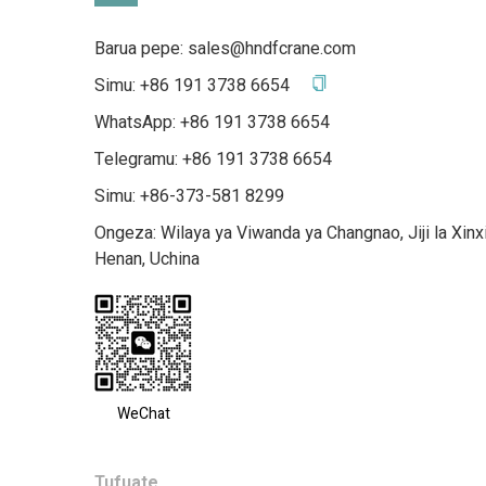
Barua pepe:
sales@hndfcrane.com
Simu:
+86 191 3738 6654
WhatsApp:
+86 191 3738 6654
Telegramu:
+86 191 3738 6654
Simu: +86-373-581 8299
Ongeza: Wilaya ya Viwanda ya Changnao, Jiji la Xin
Henan, Uchina
WeChat
Tufuate