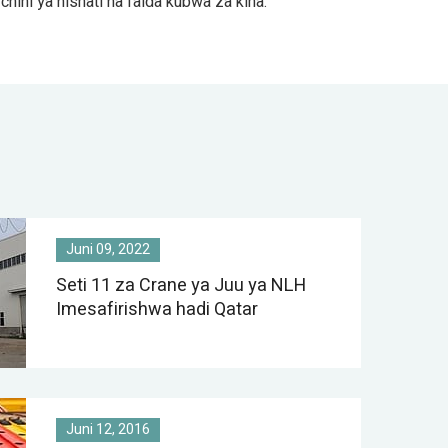
ini ya nishati na faida kubwa za kina.
Juni 09, 2022
Seti 11 za Crane ya Juu ya NLH
Imesafirishwa hadi Qatar
Juni 12, 2016