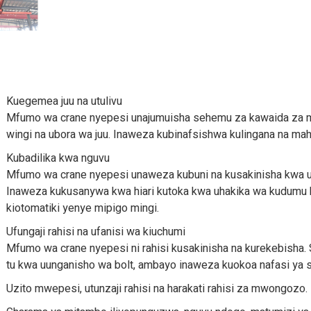
Kuegemea juu na utulivu
Mfumo wa crane nyepesi unajumuisha sehemu za kawaida za m
wingi na ubora wa juu. Inaweza kubinafsishwa kulingana na mahit
Kubadilika kwa nguvu
Mfumo wa crane nyepesi unaweza kubuni na kusakinisha kwa urah
Inaweza kukusanywa kwa hiari kutoka kwa uhakika wa kudumu ha
kiotomatiki yenye mipigo mingi.
Ufungaji rahisi na ufanisi wa kiuchumi
Mfumo wa crane nyepesi ni rahisi kusakinisha na kurekebisha
tu kwa uunganisho wa bolt, ambayo inaweza kuokoa nafasi ya s
Uzito mwepesi, utunzaji rahisi na harakati rahisi za mwongozo.