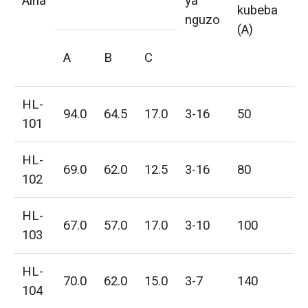
Aina
ya
kubeba
ka
nguzo
(A)
m
ai
A
B
C
tr
HL-
JD
94.0
64.5
17.0
3-16
50
101
16
HL-
JD
69.0
62.0
12.5
3-16
80
102
16
HL-
JD
67.0
57.0
17.0
3-10
100
103
10
HL-
JD
70.0
62.0
15.0
3-7
140
104
7)