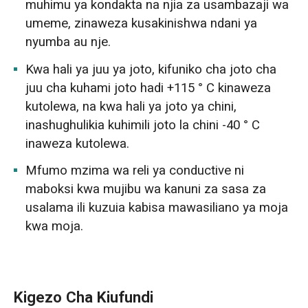
muhimu ya kondakta na njia za usambazaji wa
umeme, zinaweza kusakinishwa ndani ya
nyumba au nje.
Kwa hali ya juu ya joto, kifuniko cha joto cha
juu cha kuhami joto hadi +115 ° C kinaweza
kutolewa, na kwa hali ya joto ya chini,
inashughulikia kuhimili joto la chini -40 ° C
inaweza kutolewa.
Mfumo mzima wa reli ya conductive ni
maboksi kwa mujibu wa kanuni za sasa za
usalama ili kuzuia kabisa mawasiliano ya moja
kwa moja.
Kigezo Cha Kiufundi