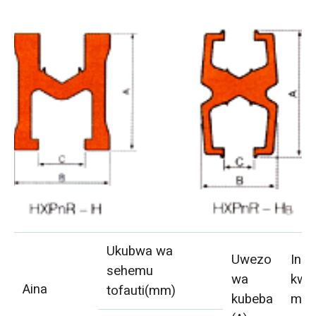
Ukubwa wa
Uwezo
Inaf
sehemu
wa
kwa
Aina
tofauti(mm)
kubeba
mtoz