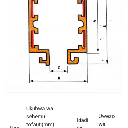
Y
kw
Ukubwa wa
Uwezo
y
sehemu
Idadi
wa
k
tofauti(mm)