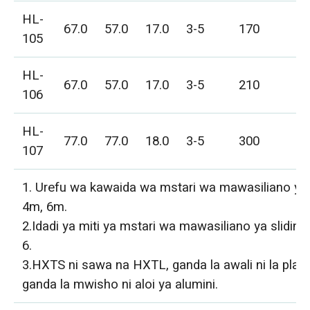
HL-
JD
67.0
57.0
17.0
3-5
170
105
5)
HL-
JD
67.0
57.0
17.0
3-5
210
106
5)
HL-
JD
77.0
77.0
18.0
3-5
300
107
5)
1. Urefu wa kawaida wa mstari wa mawasiliano ya s
4m, 6m.
2.Idadi ya miti ya mstari wa mawasiliano ya sliding:
6.
3.HXTS ni sawa na HXTL, ganda la awali ni la plasti
ganda la mwisho ni aloi ya alumini.