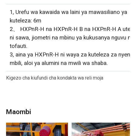
1, Urefu wa kawaida wa laini ya mawasiliano ya
kuteleza: 6m
2、 HXPnR-H na HXPnR-H B na HXPnR-H A utend
ni sawa, jiometri na mbinu ya kukusanya nguvu ni
tofauti.
3, aina ya HXPnR-H ni waya za kuteleza za nyenz
mbili, aloi ya alumini na mwili wa shaba.
Kigezo cha kiufundi cha kondakta wa reli moja
Maombi