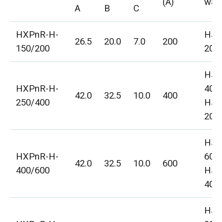
(A)
wa 
A
B
C
HXPnR-H-
HJD
26.5
20.0
7.0
200
150/200
200
HJD
HXPnR-H-
400
42.0
32.5
10.0
400
250/400
HJD
200
HJD
HXPnR-H-
600
42.0
32.5
10.0
600
400/600
HJD
400
HJD