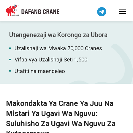
हिन्दी
Bahasa Indonesia
Bahasa Melayu
Tiếng Việt
Utengenezaji wa Korongo za Ubora
简体中文
Uzalishaji wa Mwaka 70,000 Cranes
বাংলা
فارسی
Vifaa vya Uzalishaji Seti 1,500
Pilipino
Utafiti na maendeleo
اردو
Українська
Čeština
Makondakta Ya Crane Ya Juu Na
Беларуская мова
Mistari Ya Ugavi Wa Nguvu:
Dansk
Suluhisho Za Ugavi Wa Nguvu Za
Norsk