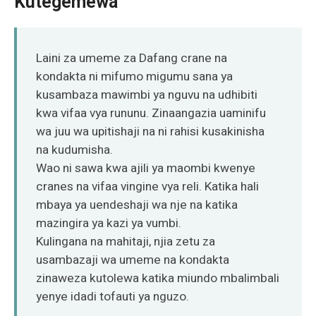
Kutegemewa
O‘zbekcha
Laini za umeme za Dafang crane na
kondakta ni mifumo migumu sana ya
kusambaza mawimbi ya nguvu na udhibiti
kwa vifaa vya rununu. Zinaangazia uaminifu
wa juu wa upitishaji na ni rahisi kusakinisha
na kudumisha.
Wao ni sawa kwa ajili ya maombi kwenye
cranes na vifaa vingine vya reli. Katika hali
mbaya ya uendeshaji wa nje na katika
mazingira ya kazi ya vumbi.
Kulingana na mahitaji, njia zetu za
usambazaji wa umeme na kondakta
zinaweza kutolewa katika miundo mbalimbali
yenye idadi tofauti ya nguzo.