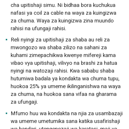
cha upitishaji simu. Ni bidhaa bora kuchukua
nafasi ya coil za cable na waya za kuingizwa
za chuma. Waya za kuingizwa zina muundo
rahisi na ufungaji rahisi.
Reli nyingi za upitishaji za shaba au reli za
mwongozo wa shaba zilizo na sahani za
kuhami zimepachikwa kwenye mifereji kama
vibao vya upitishaji, vilivyo na brashi za hatua
nyingi na watozaji rahisi. Kwa sababu shaba
hutumiwa badala ya kondakta wa chuma tupu,
huokoa 25% ya umeme ikilinganishwa na waya
za chuma, na huokoa sana vifaa na gharama
za ufungaji.
Mfumo huu wa kondakta na njia za usambazaji
wa umeme umetumika sana katika usafirishaji
wa bandari, utengenezaji wa karatasi, maji ya