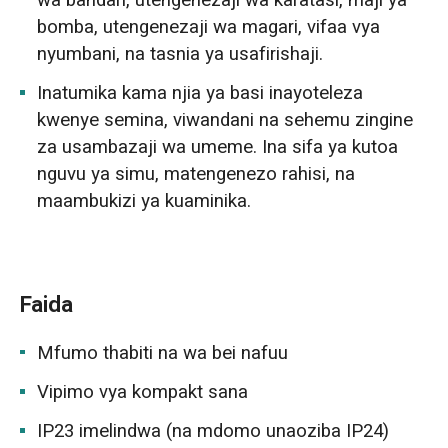
bomba, utengenezaji wa magari, vifaa vya
nyumbani, na tasnia ya usafirishaji.
Inatumika kama njia ya basi inayoteleza
kwenye semina, viwandani na sehemu zingine
za usambazaji wa umeme. Ina sifa ya kutoa
nguvu ya simu, matengenezo rahisi, na
maambukizi ya kuaminika.
Faida
Mfumo thabiti na wa bei nafuu
Vipimo vya kompakt sana
IP23 imelindwa (na mdomo unaoziba IP24)