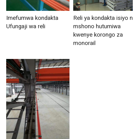
Imefumwa kondakta
Reli ya kondakta isiyo na
Ufungaji wa reli
mshono hutumiwa
kwenye korongo za
monorail