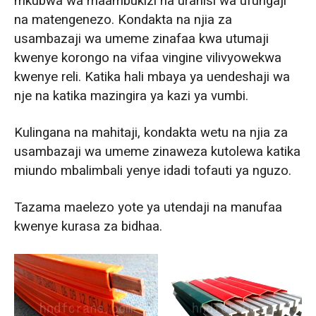
mkubwa wa maambukizi na urahisi wa ufungaji
na matengenezo. Kondakta na njia za
usambazaji wa umeme zinafaa kwa utumaji
kwenye korongo na vifaa vingine vilivyowekwa
kwenye reli. Katika hali mbaya ya uendeshaji wa
nje na katika mazingira ya kazi ya vumbi.
Kulingana na mahitaji, kondakta wetu na njia za
usambazaji wa umeme zinaweza kutolewa katika
miundo mbalimbali yenye idadi tofauti ya nguzo.
Tazama maelezo yote ya utendaji na manufaa
kwenye kurasa za bidhaa.