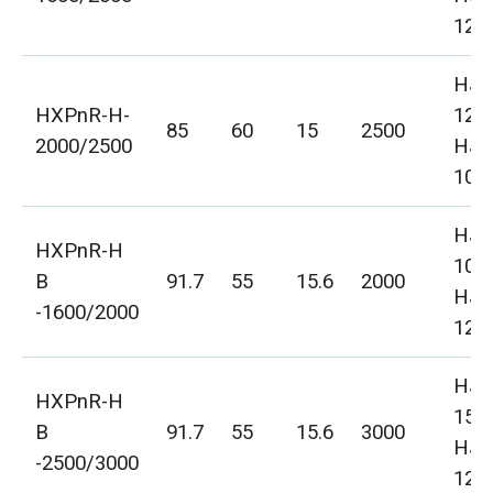
125
HJD
HXPnR-H-
125
85
60
15
2500
2000/2500
HJD
100
HJD
HXPnR-H
100
B
91.7
55
15.6
2000
HJD
-1600/2000
125
HJD
HXPnR-H
150
B
91.7
55
15.6
3000
HJD
-2500/3000
125