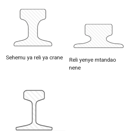
Sehemu ya reli ya crane
Reli yenye mtandao
nene