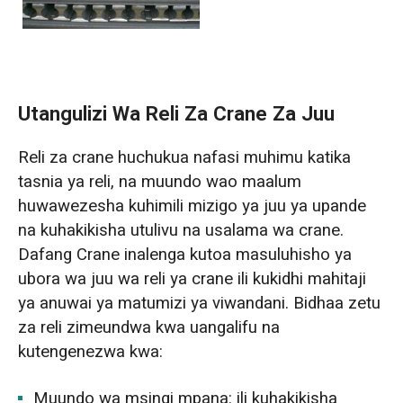
Utangulizi Wa Reli Za Crane Za Juu
Reli za crane huchukua nafasi muhimu katika
tasnia ya reli, na muundo wao maalum
huwawezesha kuhimili mizigo ya juu ya upande
na kuhakikisha utulivu na usalama wa crane.
Dafang Crane inalenga kutoa masuluhisho ya
ubora wa juu wa reli ya crane ili kukidhi mahitaji
ya anuwai ya matumizi ya viwandani. Bidhaa zetu
za reli zimeundwa kwa uangalifu na
kutengenezwa kwa:
Muundo wa msingi mpana: ili kuhakikisha