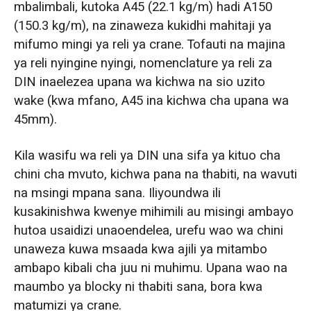
mbalimbali, kutoka A45 (22.1 kg/m) hadi A150
(150.3 kg/m), na zinaweza kukidhi mahitaji ya
mifumo mingi ya reli ya crane. Tofauti na majina
ya reli nyingine nyingi, nomenclature ya reli za
DIN inaelezea upana wa kichwa na sio uzito
wake (kwa mfano, A45 ina kichwa cha upana wa
45mm).
Kila wasifu wa reli ya DIN una sifa ya kituo cha
chini cha mvuto, kichwa pana na thabiti, na wavuti
na msingi mpana sana. Iliyoundwa ili
kusakinishwa kwenye mihimili au misingi ambayo
hutoa usaidizi unaoendelea, urefu wao wa chini
unaweza kuwa msaada kwa ajili ya mitambo
ambapo kibali cha juu ni muhimu. Upana wao na
maumbo ya blocky ni thabiti sana, bora kwa
matumizi ya crane.