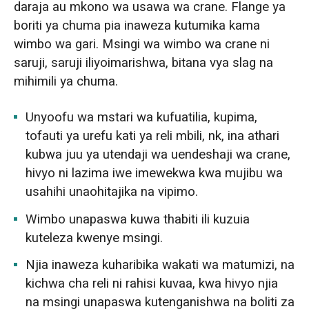
daraja au mkono wa usawa wa crane. Flange ya
boriti ya chuma pia inaweza kutumika kama
wimbo wa gari. Msingi wa wimbo wa crane ni
saruji, saruji iliyoimarishwa, bitana vya slag na
mihimili ya chuma.
Unyoofu wa mstari wa kufuatilia, kupima,
tofauti ya urefu kati ya reli mbili, nk, ina athari
kubwa juu ya utendaji wa uendeshaji wa crane,
hivyo ni lazima iwe imewekwa kwa mujibu wa
usahihi unaohitajika na vipimo.
Wimbo unapaswa kuwa thabiti ili kuzuia
kuteleza kwenye msingi.
Njia inaweza kuharibika wakati wa matumizi, na
kichwa cha reli ni rahisi kuvaa, kwa hivyo njia
na msingi unapaswa kutenganishwa na boliti za