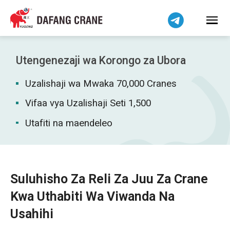
हिन्दी
Bahasa Indonesia
Bahasa Melayu
Tiếng Việt
Utengenezaji wa Korongo za Ubora
简体中文
Uzalishaji wa Mwaka 70,000 Cranes
বাংলা
فارسی
Vifaa vya Uzalishaji Seti 1,500
Pilipino
Utafiti na maendeleo
اردو
Українська
Čeština
Suluhisho Za Reli Za Juu Za Crane
Беларуская мова
Kwa Uthabiti Wa Viwanda Na
Dansk
Usahihi
Norsk