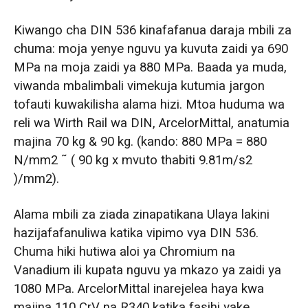
Kiwango cha DIN 536 kinafafanua daraja mbili za
chuma: moja yenye nguvu ya kuvuta zaidi ya 690
MPa na moja zaidi ya 880 MPa. Baada ya muda,
viwanda mbalimbali vimekuja kutumia jargon
tofauti kuwakilisha alama hizi. Mtoa huduma wa
reli wa Wirth Rail wa DIN, ArcelorMittal, anatumia
majina 70 kg & 90 kg. (kando: 880 MPa = 880
N/mm2 ˜ ( 90 kg x mvuto thabiti 9.81m/s2
)/mm2).
Alama mbili za ziada zinapatikana Ulaya lakini
hazijafafanuliwa katika vipimo vya DIN 536.
Chuma hiki hutiwa aloi ya Chromium na
Vanadium ili kupata nguvu ya mkazo ya zaidi ya
1080 MPa. ArcelorMittal inarejelea haya kwa
majina 110 CrV na R340 katika fasihi yake.