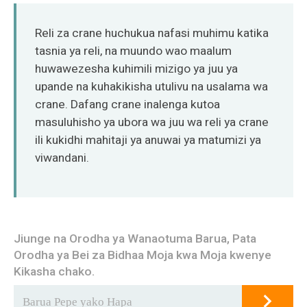
O‘zbekcha
Reli za crane huchukua nafasi muhimu katika
tasnia ya reli, na muundo wao maalum
huwawezesha kuhimili mizigo ya juu ya
upande na kuhakikisha utulivu na usalama wa
crane. Dafang crane inalenga kutoa
masuluhisho ya ubora wa juu wa reli ya crane
ili kukidhi mahitaji ya anuwai ya matumizi ya
viwandani.
Jiunge na Orodha ya Wanaotuma Barua, Pata
Orodha ya Bei za Bidhaa Moja kwa Moja kwenye
Kikasha chako.