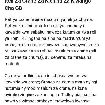
Reli Za Crane Za Kichina Za Kiwango
Cha GB
Reli ya crane ni aina maalum ya reli ya chuma.
Reli ya kreni ni tofauti na reli ya chuma ya
kawaida kwa sababu inaweza kutumika kwa reli
ya kreni. Kulingana na aina na madhumuni ya
crane, reli za crane zinaweza kugawanywa katika
reli za kawaida za reli, reli maalum za crane (reli
za crane za chuma), au sehemu za mraba na
mstatili.
Crane ya ardhini hasa inachukua wimbo wa
kawaida wa crane; Cranes za daraja mara nyingi
hutumia nyimbo maalum za crane, na kuna
nyimbo zingine za kuchagua. Trolley pia ina aina
sawa ya wimbo, ambayo imewekwa kwenye