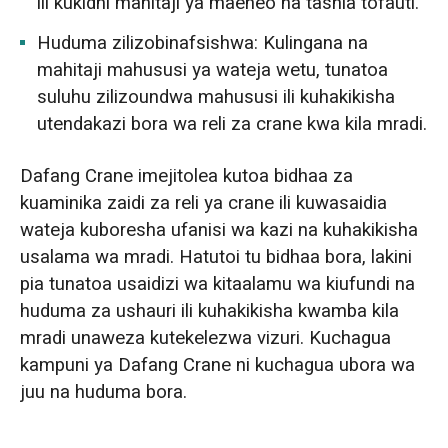
ili kukidhi mahitaji ya maeneo na tasnia tofauti.
Huduma zilizobinafsishwa: Kulingana na
mahitaji mahususi ya wateja wetu, tunatoa
suluhu zilizoundwa mahususi ili kuhakikisha
utendakazi bora wa reli za crane kwa kila mradi.
Dafang Crane imejitolea kutoa bidhaa za
kuaminika zaidi za reli ya crane ili kuwasaidia
wateja kuboresha ufanisi wa kazi na kuhakikisha
usalama wa mradi. Hatutoi tu bidhaa bora, lakini
pia tunatoa usaidizi wa kitaalamu wa kiufundi na
huduma za ushauri ili kuhakikisha kwamba kila
mradi unaweza kutekelezwa vizuri. Kuchagua
kampuni ya Dafang Crane ni kuchagua ubora wa
juu na huduma bora.