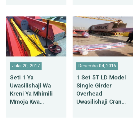
Hadi Meksiko
Julai 20, 2017
Desemba 04, 2016
Seti 1 Ya
1 Set 5T LD Model
Uwasilishaji Wa
Single Girder
Kreni Ya Mhimili
Overhead
Mmoja Kwa
Uwasilishaji Crane
Mwongozo Hadi
Kwa Urusi
Mauritius