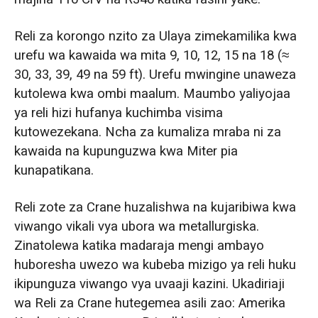
Reli za korongo nzito za Ulaya zimekamilika kwa
urefu wa kawaida wa mita 9, 10, 12, 15 na 18 (≈
30, 33, 39, 49 na 59 ft). Urefu mwingine unaweza
kutolewa kwa ombi maalum. Maumbo yaliyojaa
ya reli hizi hufanya kuchimba visima
kutowezekana. Ncha za kumaliza mraba ni za
kawaida na kupunguzwa kwa Miter pia
kunapatikana.
Reli zote za Crane huzalishwa na kujaribiwa kwa
viwango vikali vya ubora wa metallurgiska.
Zinatolewa katika madaraja mengi ambayo
huboresha uwezo wa kubeba mizigo ya reli huku
ikipunguza viwango vya uvaaji kazini. Ukadiriaji
wa Reli za Crane hutegemea asili zao: Amerika