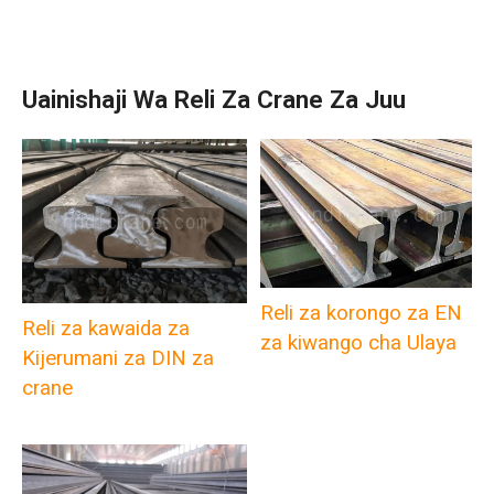
Uainishaji Wa Reli Za Crane Za Juu
Reli za korongo za EN
Reli za kawaida za
za kiwango cha Ulaya
Kijerumani za DIN za
crane