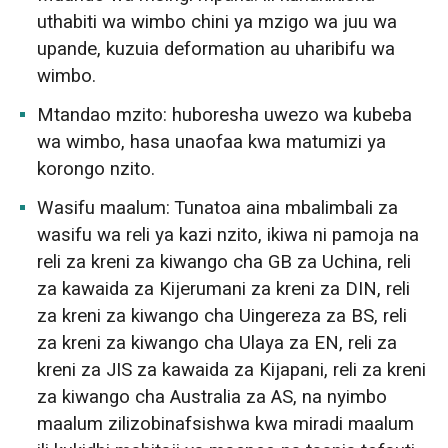
uthabiti wa wimbo chini ya mzigo wa juu wa
upande, kuzuia deformation au uharibifu wa
wimbo.
Mtandao mzito: huboresha uwezo wa kubeba
wa wimbo, hasa unaofaa kwa matumizi ya
korongo nzito.
Wasifu maalum: Tunatoa aina mbalimbali za
wasifu wa reli ya kazi nzito, ikiwa ni pamoja na
reli za kreni za kiwango cha GB za Uchina, reli
za kawaida za Kijerumani za kreni za DIN, reli
za kreni za kiwango cha Uingereza za BS, reli
za kreni za kiwango cha Ulaya za EN, reli za
kreni za JIS za kawaida za Kijapani, reli za kreni
za kiwango cha Australia za AS, na nyimbo
maalum zilizobinafsishwa kwa miradi maalum