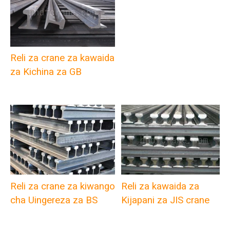
Reli za crane za kawaida
za Kichina za GB
Reli za crane za kiwango
Reli za kawaida za
cha Uingereza za BS
Kijapani za JIS crane