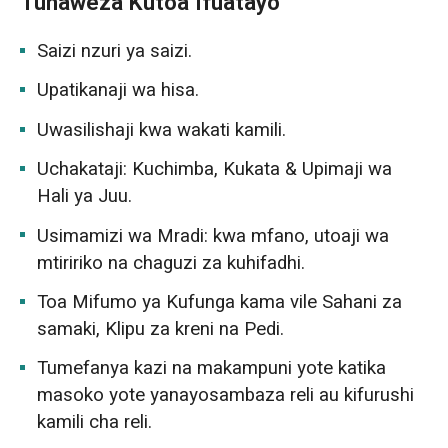
Tunaweza Kutoa Ifuatayo
Saizi nzuri ya saizi.
Upatikanaji wa hisa.
Uwasilishaji kwa wakati kamili.
Uchakataji: Kuchimba, Kukata & Upimaji wa
Hali ya Juu.
Usimamizi wa Mradi: kwa mfano, utoaji wa
mtiririko na chaguzi za kuhifadhi.
Toa Mifumo ya Kufunga kama vile Sahani za
samaki, Klipu za kreni na Pedi.
Tumefanya kazi na makampuni yote katika
masoko yote yanayosambaza reli au kifurushi
kamili cha reli.