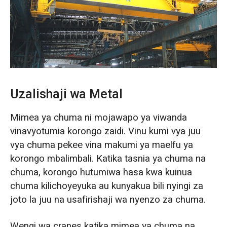
O‘zbekcha
Uzalishaji wa Metal
Mimea ya chuma ni mojawapo ya viwanda
vinavyotumia korongo zaidi. Vinu kumi vya juu
vya chuma pekee vina makumi ya maelfu ya
korongo mbalimbali. Katika tasnia ya chuma na
chuma, korongo hutumiwa hasa kwa kuinua
chuma kilichoyeyuka au kunyakua bili nyingi za
joto la juu na usafirishaji wa nyenzo za chuma.
Wengi wa cranes katika mimea ya chuma na