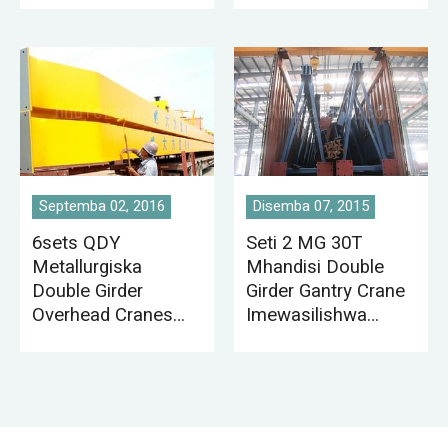
Septemba 02, 2016
Disemba 07, 2015
6sets QDY
Seti 2 MG 30T
Metallurgiska
Mhandisi Double
Double Girder
Girder Gantry Crane
Overhead Cranes
Imewasilishwa
kusafirishwa hadi
Pakistani
India