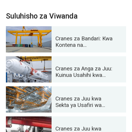
Suluhisho za Viwanda
Cranes za Bandari: Kwa
Kontena na
Ushughulikiaji wa
Nyenzo Wingi
Cranes za Anga za Juu:
Kuinua Usahihi kwa
Uzinduzi wa Roketi na
Usafiri
Cranes za Juu kwa
Sekta ya Usafiri wa
Anga: Matengenezo ya
Ndege na Mkutano
Cranes za Juu kwa