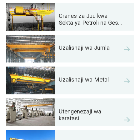
Cranes za Juu kwa
Sekta ya Petroli na Gesi:
Boresha Ufanisi wa
Kiutendaji
Uzalishaji wa Jumla
Uzalishaji wa Metal
Utengenezaji wa
karatasi