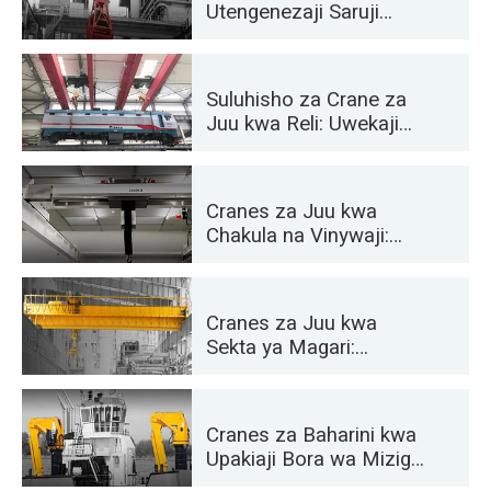
Utengenezaji Saruji
Ufanisi, Vioo, Matofali
na Utengenezaji Saruji
Imetolewa
Suluhisho za Crane za
Juu kwa Reli: Uwekaji
wa Wimbo, Utunzaji wa
Hisa zinazozunguka, na
Ushughulikiaji wa
Cranes za Juu kwa
Kontena.
Chakula na Vinywaji:
Suluhisho za
Kutegemewa kwa
Utunzaji Bora
Cranes za Juu kwa
Sekta ya Magari:
Suluhisho Bora la
Uendeshaji otomatiki
Cranes za Baharini kwa
Upakiaji Bora wa Mizigo
kwenye Meli