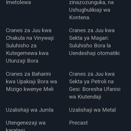
Imetolewa
zinazozunguka, na
Ushughulikiaji wa
Kontena.
Cranes za Juu kwa
Cranes za Juu kwa
Chakula na Vinywaji:
Sekta ya Magari:
Suluhisho za
Suluhisho Bora la
Kutegemewa kwa
Uendeshaji otomatiki
Utunzaji Bora
Cranes za Baharini
Cranes za Juu kwa
kwa Upakiaji Bora wa
Sekta ya Petroli na
Mizigo kwenye Meli
Gesi: Boresha Ufanisi
wa Kiutendaji
Uzalishaji wa Jumla
Uzalishaji wa Metal
Utengenezaji wa
Precast
karatasi