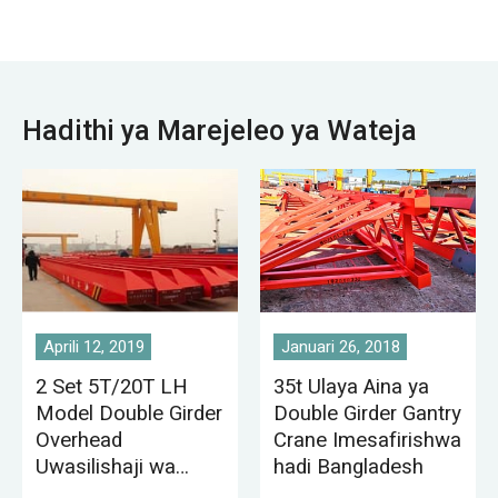
kituo cha nguvu,
warsha ya sekta ya
mwanga na nguo,
warsha ya sekta ya
chakula.
Hadithi ya Marejeleo ya Wateja
Aprili 12, 2019
Januari 26, 2018
2 Set 5T/20T LH
35t Ulaya Aina ya
Model Double Girder
Double Girder Gantry
Overhead
Crane Imesafirishwa
Uwasilishaji wa
hadi Bangladesh
Crane Kwa Karachi