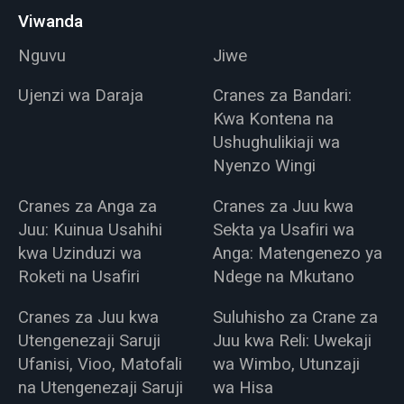
Viwanda
Nguvu
Jiwe
Ujenzi wa Daraja
Cranes za Bandari:
Kwa Kontena na
Ushughulikiaji wa
Nyenzo Wingi
Cranes za Anga za
Cranes za Juu kwa
Juu: Kuinua Usahihi
Sekta ya Usafiri wa
kwa Uzinduzi wa
Anga: Matengenezo ya
Roketi na Usafiri
Ndege na Mkutano
Cranes za Juu kwa
Suluhisho za Crane za
Utengenezaji Saruji
Juu kwa Reli: Uwekaji
Ufanisi, Vioo, Matofali
wa Wimbo, Utunzaji
na Utengenezaji Saruji
wa Hisa