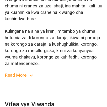
chuma ni cranes za uzalishaji, ina mahitaji kali juu
ya kuaminika kwa crane na kiwango cha
kushindwa-bure.
Kulingana na aina ya kreni, mitambo ya chuma
hutumia zaidi korongo za daraja, ikiwa ni pamoja
na korongo za daraja la kushughulikia, korongo,
korongo za metallurgiska, kreni za kunyanyua
vyuma chakavu, korongo za kuhifadhi, korongo
za matengenezo...
Read More
Kulingana na kisambazaji, kiwanda cha chuma
kina crane ya aina ya ndoano, crane ya aina ya
kunyakua, crane ya aina ya clamp, crane ya aina
ya sumaku-umeme na kadhalika. Wakati
mwingine crane ya multifunctional ambayo
Vifaa vya Viwanda