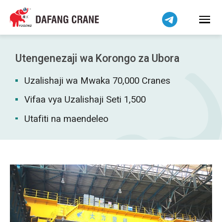
हिन्दी
Bahasa Indonesia
Bahasa Melayu
Tiếng Việt
Utengenezaji wa Korongo za Ubora
简体中文
Uzalishaji wa Mwaka 70,000 Cranes
বাংলা
فارسی
Vifaa vya Uzalishaji Seti 1,500
Pilipino
Utafiti na maendeleo
اردو
Українська
Čeština
Беларуская мова
Dansk
Norsk