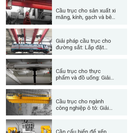
Cầu trục cho sản xuất xi
măng, kính, gạch và bê
tông đúc sẵn hiệu quả
Giải pháp cầu trục cho
đường sắt: Lắp đặt
đường ray, bảo dưỡng
toa xe và xử lý container
Cẩu trục cho thực
phẩm và đồ uống: Giải
pháp đáng tin cậy để xử
lý hiệu quả
Cầu trục cho ngành
công nghiệp ô tô: Giải
pháp tự động hóa hiệu
quả
Cần cẩu biển để xếp