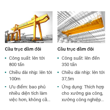
được sử dụng để sạc bộ chuyển đổi và trao đổi
hóa, nhà xưởng, bến
cao hơn cấp IIB
sắt nóng chảy qua bộ chuyển đổi, để xử lý sắt
cảng, v.v. để bốc dỡ
hoặc IIC, nhóm nhiệt
nóng chảy từ khoang tinh chế sang lò luyện hoặc
vật liệu rời.
độ bắt lửa là T1-T4
từ khoang thép lỏng sang túi quay đúc liên tục.
nhóm khí dễ cháy
hoặc hỗn hợp khí dễ
nổ do hơi và không
khí tạo thành. Nó phù
Cầu trục dầm đôi
Cầu trục dầm đôi
hợp cho các khu vực
nguy hiểm trong
Công suất: lên tới
Công suất: lên đến
Vùng 1 hoặc Vùng 2.
800 tấn
350 tấn
Chiều dài nhịp: lên tới
Chiều dài nhịp: lên tới
100m
37,5m
Ưu điểm: bao phủ
Ứng dụng: Thích hợp
nhiều diện tích làm
cho xưởng gia công,
việc hơn, không cần
xưởng công nghiệp
xây dựng nhà kho.
luyện kim, nhà kho,