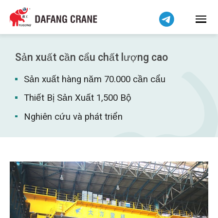
हिन्दी
Bahasa Indonesia
Bahasa Melayu
简体中文
Sản xuất cần cẩu chất lượng cao
বাংলা
Sản xuất hàng năm 70.000 cần cẩu
فارسی
Pilipino
Thiết Bị Sản Xuất 1,500 Bộ
اردو
Nghiên cứu và phát triển
Українська
Čeština
Беларуская мова
Kiswahili
Dansk
Norsk