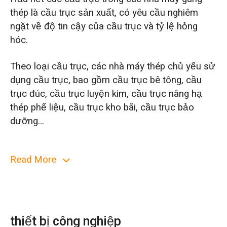
thép là cầu trục sản xuất, có yêu cầu nghiêm
ngặt về độ tin cậy của cầu trục và tỷ lệ hỏng
hóc.
Theo loại cầu trục, các nhà máy thép chủ yếu sử
dụng cầu trục, bao gồm cầu trục bê tông, cầu
trục đúc, cầu trục luyện kim, cầu trục nâng hạ
thép phế liệu, cầu trục kho bãi, cầu trục bảo
dưỡng…
Theo máy rải, nhà máy thép có cần trục kiểu
Read More
móc, cần trục kiểu ngoạm, cần trục kiểu kẹp,
cần trục kiểu nam châm điện, v.v. Đôi khi cần
một cần cẩu đa chức năng có thể được trang bị
nhiều máy rải khác nhau.
thiết bị công nghiệp