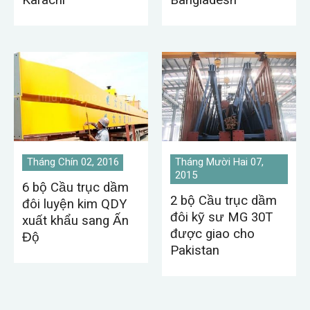
Karachi
Bangladesh
Tháng Chín 02, 2016
Tháng Mười Hai 07,
2015
6 bộ Cầu trục dầm
2 bộ Cầu trục dầm
đôi luyện kim QDY
đôi kỹ sư MG 30T
xuất khẩu sang Ấn
được giao cho
Độ
Pakistan