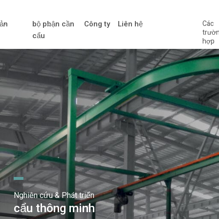
ản
bộ phận cần
Công ty
Liên hệ
Các
trườ
cẩu
hợp
Nghiên cứu & Phát triển
cẩu thông minh