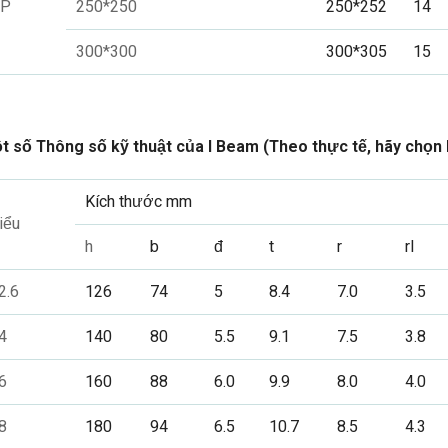
P
250*250
250*252
14
300*300
300*305
15
t số Thông số kỹ thuật của I Beam (Theo thực tế, hãy chọn
Kích thước mm
iểu
h
b
đ
t
r
rl
2.6
126
74
5
8.4
7.0
3.5
4
140
80
5.5
9.1
7.5
3.8
6
160
88
6.0
9.9
8.0
4.0
8
180
94
6.5
10.7
8.5
4.3