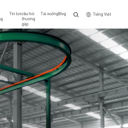
Tin tức
câu hỏi
Tải xuống
Blog
Tiếng Việt
ng
thường
gặp