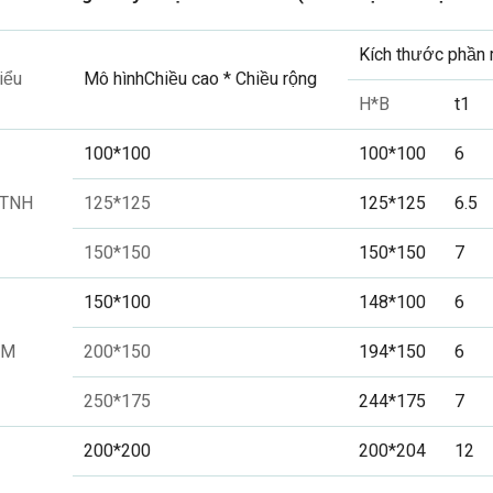
Kích thước phần
iểu
Mô hìnhChiều cao * Chiều rộng
H*B
t1
100*100
100*100
6
TNH
125*125
125*125
6.5
150*150
150*150
7
150*100
148*100
6
HM
200*150
194*150
6
250*175
244*175
7
200*200
200*204
12