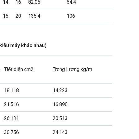
14
16
82.05
64.4
15
20
135.4
106
 kiểu máy khác nhau)
Tiết diện cm2
Trọng lượng kg/m
18.118
14.223
21.516
16.890
26.131
20.513
30.756
24.143