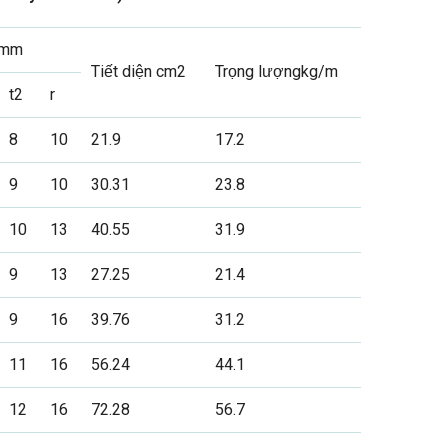
 mm
Tiết diện cm2
Trọng lượngkg/m
t2
r
8
10
21.9
17.2
9
10
30.31
23.8
10
13
40.55
31.9
9
13
27.25
21.4
9
16
39.76
31.2
11
16
56.24
44.1
12
16
72.28
56.7