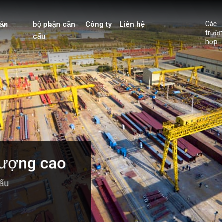
ản
bộ phận cần
Công ty
Liên hệ
Các
trườ
cẩu
hợp
lượng cao
cẩu