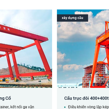
xây dựng cầu
ông Cổ
Cẩu trục đôi 400+400t
iner, kết nối ga vận
Điều khiển vòng lặp kép