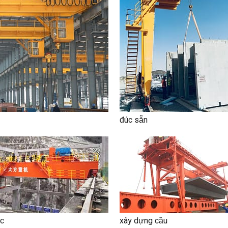
đúc sẵn
ực
xây dựng cầu