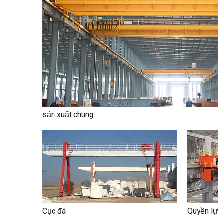
sản xuất chung
Cục đá
Quyền l