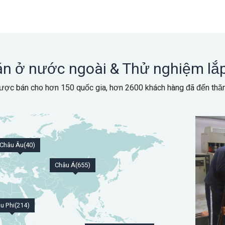
n ở nước ngoài & Thử nghiệm lắ
ược bán cho hơn 150 quốc gia, hơn 2600 khách hàng đã đến thă
Châu Âu(40)
Châu Á(655)
u Phi(214)