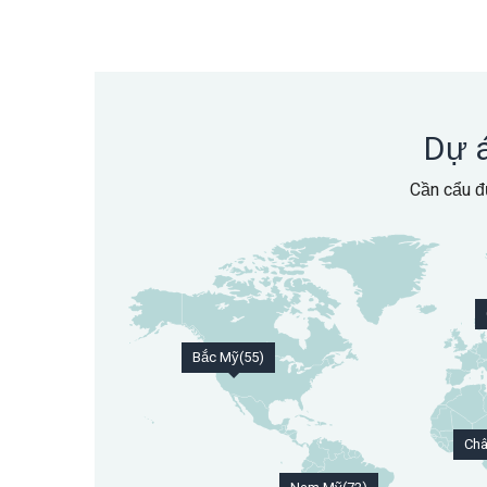
Dự á
Cần cẩu đ
Bắc Mỹ(55)
Châ