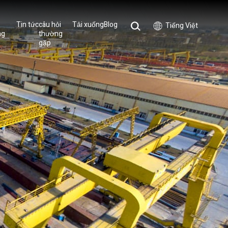
Tin tức
câu hỏi
Tải xuống
Blog
Tiếng Việt
ng
thường
gặp