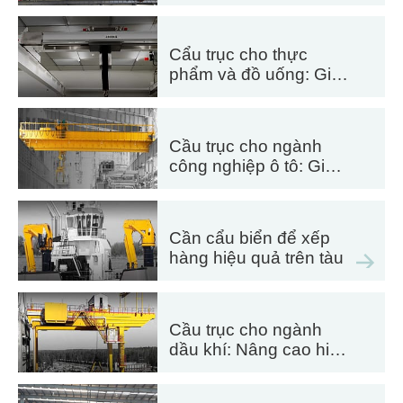
đường ray, bảo dưỡng
toa xe và xử lý
container
Cẩu trục cho thực
phẩm và đồ uống: Giải
pháp đáng tin cậy để
xử lý hiệu quả
Cầu trục cho ngành
công nghiệp ô tô: Giải
pháp tự động hóa hiệu
quả
Cần cẩu biển để xếp
hàng hiệu quả trên tàu
Cầu trục cho ngành
dầu khí: Nâng cao hiệu
quả hoạt động