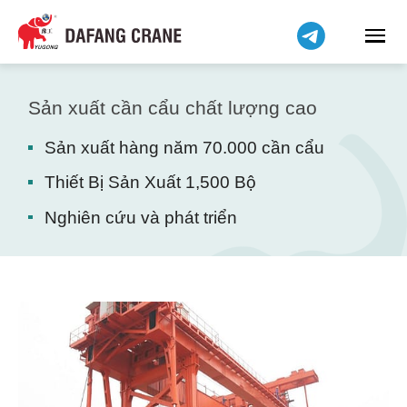
हिन्दी
Bahasa Indonesia
Bahasa Melayu
简体中文
Sản xuất cần cẩu chất lượng cao
বাংলা
Sản xuất hàng năm 70.000 cần cẩu
فارسی
Pilipino
Thiết Bị Sản Xuất 1,500 Bộ
اردو
Nghiên cứu và phát triển
Українська
Čeština
Беларуская мова
Kiswahili
Dansk
Norsk