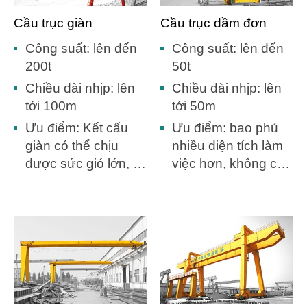
Cầu trục giàn
Cầu trục dầm đơn
Công suất: lên đến
Công suất: lên đến
200t
50t
Chiều dài nhịp: lên
Chiều dài nhịp: lên
tới 100m
tới 50m
Ưu điểm: Kết cấu
Ưu điểm: bao phủ
giàn có thể chịu
nhiều diện tích làm
được sức gió lớn, là
việc hơn, không cần
lựa chọn tốt nhất
xây dựng nhà kho.
cho sân ngoài trời.