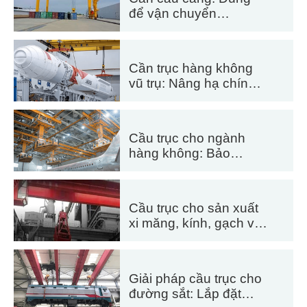
để vận chuyển
container và hàng rời
Cần trục hàng không
vũ trụ: Nâng hạ chính
xác để phóng và vận
chuyển tên lửa
Cầu trục cho ngành
hàng không: Bảo
dưỡng và lắp ráp máy
bay
Cầu trục cho sản xuất
xi măng, kính, gạch và
bê tông đúc sẵn hiệu
quả
Giải pháp cầu trục cho
đường sắt: Lắp đặt