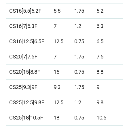
CS16[5.5]6.2F
5.5
1.75
6.2
2
CS16[7]6.3F
7
1.2
6.3
2
CS16[12.5]6.5F
12.5
0.75
6.5
3
CS20[7]7.5F
7
1.75
7.5
3
CS20[15]8.8F
15
0.75
8.8
3
CS25[9.3]9F
9.3
1.75
9
3
CS25[12.5]9.8F
12.5
1.2
9.8
3
CS25[18]10.5F
18
0.75
10.5
4