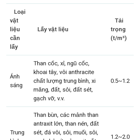
Loại
vật
Tải
liệu
Lấy vật liệu
trọng
cần
(t/m³)
lấy
Than cốc, xỉ, ngũ cốc,
khoai tây, vôi anthracite
Ánh
chất lượng trung bình, xi
0.5~1.2
sáng
măng, đất, sỏi, đất sét,
gạch vỡ, v.v.
Than bùn, các mảnh than
antraxit lớn, than nén, đất
Trung
sét, đá vôi, sỏi, muối, sỏi,
1.2~2.0