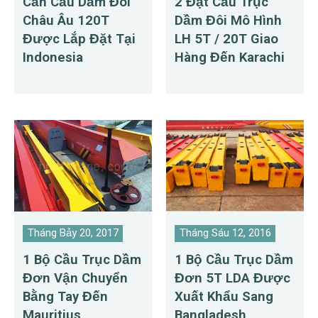
Cần Cẩu Dầm Đôi
2 Đặt Cầu Trục
Châu Âu 120T
Dầm Đôi Mô Hình
Được Lắp Đặt Tại
LH 5T / 20T Giao
Indonesia
Hàng Đến Karachi
Tháng Bảy 20, 2017
Tháng Sáu 12, 2016
1 Bộ Cầu Trục Dầm
1 Bộ Cầu Trục Dầm
Đơn Vận Chuyển
Đơn 5T LDA Được
Bằng Tay Đến
Xuất Khẩu Sang
Mauritius
Bangladesh