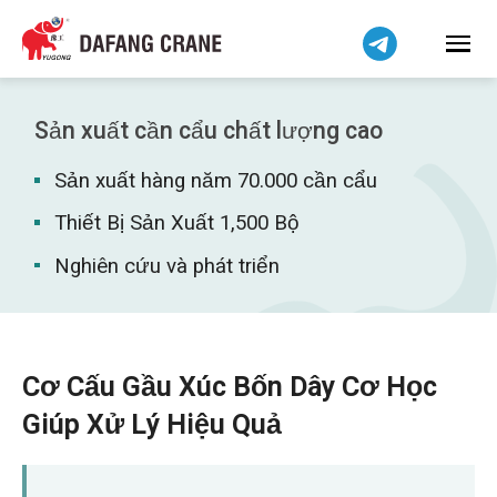
हिन्दी
Bahasa Indonesia
Bahasa Melayu
简体中文
Sản xuất cần cẩu chất lượng cao
বাংলা
Sản xuất hàng năm 70.000 cần cẩu
فارسی
Pilipino
Thiết Bị Sản Xuất 1,500 Bộ
اردو
Nghiên cứu và phát triển
Українська
Čeština
Беларуская мова
Cơ Cấu Gầu Xúc Bốn Dây Cơ Học
Kiswahili
Giúp Xử Lý Hiệu Quả
Dansk
Norsk