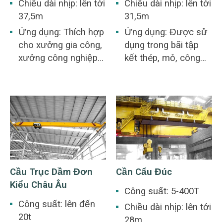
Chiều dài nhịp: lên tới
Chiều dài nhịp: lên tới
37,5m
31,5m
Ứng dụng: Thích hợp
Ứng dụng: Được sử
cho xưởng gia công,
dụng trong bãi tập
xưởng công nghiệp
kết thép, mỏ, công
luyện kim, nhà kho,
nghiệp bê tông, nhà
xưởng chăn nuôi,
kho, nhà máy, bến
nhà máy điện, xưởng
cảng và đóng tàu, v.v.
công nghiệp nhẹ và
cẩu trục là đặc điểm
dệt may, xưởng công
chung của nhiều nơi
nghiệp thực phẩm.
làm việc công nghiệp
phục vụ các ứng
dụng nâng hạ khác
Cầu Trục Dầm Đơn
Cần Cẩu Đúc
nhau.
Kiểu Châu Âu
Công suất: 5-400T
Công suất: lên đến
Chiều dài nhịp: lên tới
20t
28m