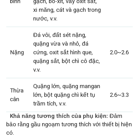
bình
gạch, bô-xít, vảy oxit sắt,
xi măng, cát và gạch trong
nước, v.v.
Đá vôi, đất sét nặng,
quặng vừa và nhỏ, đá
Nặng
cứng, oxit sắt hình que,
2.0~2.6
quặng sắt, bột chì cô đặc,
v.v.
Quặng lớn, quặng mangan
Thừa
lớn, bột quặng chì kết tụ
2.6~3.3
cân
trầm tích, v.v.
Khả năng tương thích của phụ kiện:
Đảm
bảo rằng gầu ngoạm tương thích với thiết bị hiện
có.