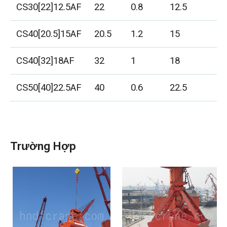
CS30[22]12.5AF
22
0.8
12.5
3
CS40[20.5]15AF
20.5
1.2
15
4
CS40[32]18AF
32
1
18
5
CS50[40]22.5AF
40
0.6
22.5
5
Trường Hợp