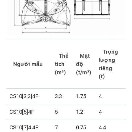
Trọng
Thể
Mật
lượng
Người mẫu
tích
độ
riêng
(
(m³)
(t/m³)
(t)
CS10[3.3]4F
3.3
1.75
4
2
CS10[5]4F
5
1.2
4
2
CS10[7]4.4F
7
0.75
4.4
2