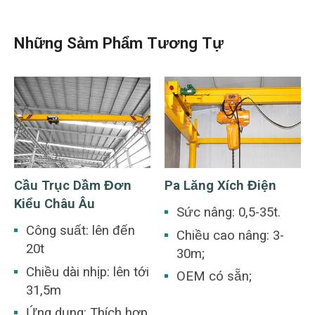
Những Sảm Phẩm Tương Tự
Cầu Trục Dầm Đơn
Pa Lăng Xích Điện
Kiểu Châu Âu
Sức nâng: 0,5-35t.
Công suất: lên đến
Chiều cao nâng: 3-
20t
30m;
Chiều dài nhịp: lên tới
OEM có sẵn;
31,5m
Ứng dụng: Thích hợp