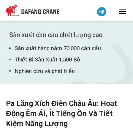
हिन्दी
Bahasa Indonesia
Bahasa Melayu
简体中文
Sản xuất cần cẩu chất lượng cao
বাংলা
Sản xuất hàng năm 70.000 cần cẩu
فارسی
Pilipino
Thiết Bị Sản Xuất 1,500 Bộ
اردو
Nghiên cứu và phát triển
Українська
Čeština
Беларуская мова
Pa Lăng Xích Điện Châu Âu: Hoạt
Kiswahili
Động Êm Ái, Ít Tiếng Ồn Và Tiết
Dansk
Kiệm Năng Lượng
Norsk