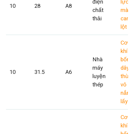
điện
lực
10
28
A8
chất
màu
thải
cam
lột v
Cơ
khí
Nhà
bốn
máy
dây
10
31.5
A6
luyện
thừn
thép
vỏ s
nắm
lấy
Cơ
khí
bốn