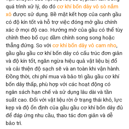
quá trình xử lý, do đó
cơ khí bốn dây vỏ sò nắm
xô
được sử dụng. Bề mặt kết hợp của cạnh gầu
có độ kín tốt và hỗ trợ việc đóng mở gầu chính
xác ở mọi độ cao. Hướng mở của gầu có thể tùy
chỉnh theo bố cục dầm chính song song hoặc
thẳng đứng. So với
cơ khí bốn dây vỏ cam nho
,
gầu gầu gầu cơ khí bốn dây có cấu trúc đơn giản
và độ kín tốt, ngăn ngừa hiệu quả vật liệu bị đổ
và cải thiện độ sạch sẽ và an toàn khi vận hành.
Đồng thời, chi phí mua và bảo trì gầu gầu cơ khí
bốn dây thấp, phù hợp với các hoạt động có
ngân sách hạn chế và sử dụng lâu dài và tần
suất cao. Đối với vật liệu rời ở trạng thái khô, lực
kẹp và độ ổn định của gầu gầu cơ khí bốn dây đủ
để đáp ứng nhu cầu, thao tác đơn giản và dễ
bảo trì.