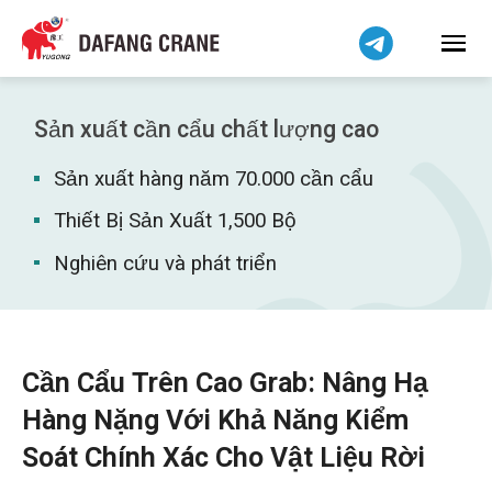
हिन्दी
Bahasa Indonesia
Bahasa Melayu
简体中文
Sản xuất cần cẩu chất lượng cao
বাংলা
Sản xuất hàng năm 70.000 cần cẩu
فارسی
Pilipino
Thiết Bị Sản Xuất 1,500 Bộ
اردو
Nghiên cứu và phát triển
Українська
Čeština
Беларуская мова
Cần Cẩu Trên Cao Grab: Nâng Hạ
Kiswahili
Hàng Nặng Với Khả Năng Kiểm
Dansk
Soát Chính Xác Cho Vật Liệu Rời
Norsk