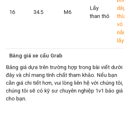
Lấy
dây
16
34.5
M6
than thô
thừn
vỏ s
nắm
lấy
Bảng giá xe cẩu Grab
Bảng giá dựa trên trường hợp trong bài viết dưới
đây và chỉ mang tính chất tham khảo. Nếu bạn
cần giá chi tiết hơn, vui lòng liên hệ với chúng tôi,
chúng tôi sẽ có kỹ sư chuyên nghiệp 1v1 báo giá
cho bạn.