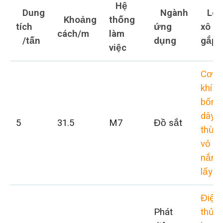
Hệ
Dung
Ngành
Loạ
Khoảng
thống
tích
ứng
xô
cách/m
làm
/tấn
dụng
gắp
việc
Cơ
khí
bốn
dây
5
31.5
M7
Đồ sắt
thừn
vỏ s
nắm
lấy
Điện
Phát
thủy