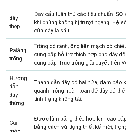
Dây cẩu tuân thủ các tiêu chuẩn ISO xu
dây
khi chùng không bị trượt ngang. Hệ số a
thép
của dây là sáu.
Trống có rãnh, ống liền mạch có chiều 
Palăng
cung cấp hỗ trợ thích hợp cho dây để 
trống
cung cấp. Trục trống giải quyết trên Vò
Hướng
Thanh dẫn dây có hai nửa, đảm bảo khả
dẫn
quanh Trống hoàn toàn để dây có thể kh
dây
tình trạng không tải.
thừng
Được làm bằng thép hợp kim cao cấp, c
Cái
bằng cách sử dụng thiết kế mới, trọng 
móc