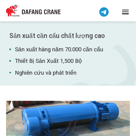
हिन्दी
Bahasa Indonesia
Bahasa Melayu
简体中文
Sản xuất cần cẩu chất lượng cao
বাংলা
Sản xuất hàng năm 70.000 cần cẩu
فارسی
Pilipino
Thiết Bị Sản Xuất 1,500 Bộ
اردو
Nghiên cứu và phát triển
Українська
Čeština
Беларуская мова
Kiswahili
Dansk
Norsk