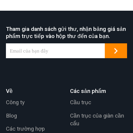
kho, nhà máy, bến
cảng và đóng tàu, v.v.
cẩu trục là đặc điểm
Tham gia danh sách gửi thư, nhận bảng giá sản
chung của nhiều nơi
phẩm trực tiếp vào hộp thư đến của bạn.
làm việc công nghiệp
phục vụ các ứng
dụng nâng hạ khác
nhau.
Về
Các sản phẩm
Công ty
Cầu trục
Blog
Cần trục của giàn cần
cẩu
Các trường hợp