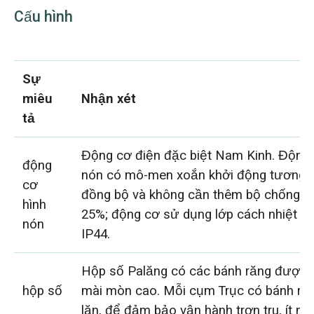
Cấu hình
Sự
miêu
Nhận xét
tả
Động cơ điện đặc biệt Nam Kinh. Động
động
nón có mô-men xoắn khởi động tương 
cơ
đồng bộ và không cần thêm bộ chống sét
hình
25%; động cơ sử dụng lớp cách nhiệt B 
nón
IP44.
Hộp số Palăng có các bánh răng được x
hộp số
mài mòn cao. Mỗi cụm Trục có bánh răn
lăn, để đảm bảo vận hành trơn tru, ít ma