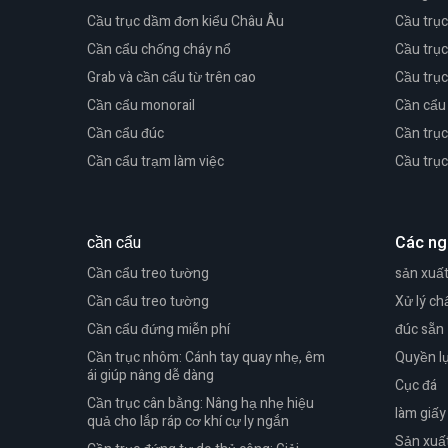
Cầu trục dầm đơn kiểu Châu Âu
Cầu trụ
Cần cẩu chống cháy nổ
Cầu trục
Grab và cần cẩu từ trên cao
Cầu trục
Cần cẩu monorail
Cần cẩu 
Cần cẩu đúc
Cần trục
Cần cẩu trạm làm việc
Cầu trụ
cần cẩu
Các ng
Cần cẩu treo tường
sản xuấ
Cần cẩu treo tường
Xử lý ch
Cần cẩu đứng miễn phí
đúc sẵn
Cần trục nhôm: Cánh tay quay nhẹ, êm
Quyền l
ái giúp nâng dễ dàng
Cục đá
Cần trục cân bằng: Nâng hạ nhẹ hiệu
làm giấy
quả cho lắp ráp cơ khí cự ly ngắn
Sản xuất