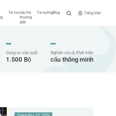
Tin tức
câu hỏi
Tải xuống
Blog
Tiếng Việt
ng
thường
gặp
Dụng cụ sản xuất
Nghiên cứu & Phát triển
1.500 Bộ
cẩu thông minh
Tháng Bảy, 07, 2026