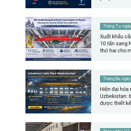
hẹp.
Tháng Tư, ngày
Xuất khẩu cầ
10 tấn sang 
thứ hai cho 
Tháng Ba, ngày
Hiện đại hóa
Uzbekistan: 
được thiết k
nhà máy cũ.