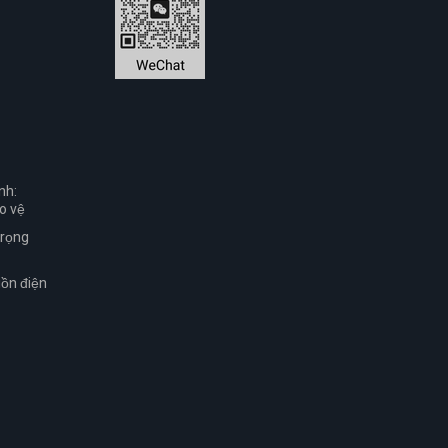
nh:
o vệ
trọng
uồn điện