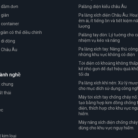
c dầm đơn
Palăng điện kiểu châu Âu
 giàn
Pa lăng xích điện Châu Âu: Hoạ
êm ái, ít tiếng ồn và tiết kiệm n
 container
lượng
giàn có thể điều chỉnh
Palăng tay đòn: Lý tưởng cho c
nhiệm vụ kéo và nâng
 di động
Pa lăng xích tay: Nâng thủ côn
c Châu Âu
những khu vực không có điện
Tời điện có khoảng không thấp
kế nhỏ gọn để đạt hiệu quả kh
ành nghề
tối đa
Pa lăng xích khí nén: Xử lý mư
t chung
cho mục đích sử dụng công ng
ất thải
Máy tời xích tay chống cháy nổ
tạo bằng hợp kim đồng chống t
điện, thích hợp cho khu vực ng
ực
hiểm.
Máy nâng xích điện chống cháy
dùng cho khu vực nguy hiểm.
 kim loại