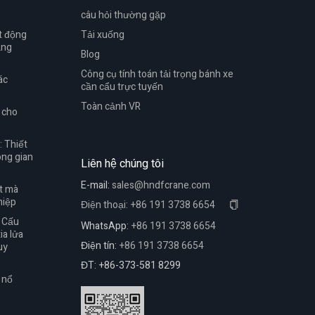
câu hỏi thường gặp
t động
Tải xuống
ăng
Blog
Công cụ tính toán tải trọng bánh xe
ác
cần cẩu trực tuyến
Toàn cảnh VR
g cho
: Thiết
ông gian
Liên hệ chúng tôi
E-mail:
sales@hndfcrane.com
ợt mà
hiệp
Điện thoại:
+86 191 3738 6654
: Cấu
WhatsApp:
+86 191 3738 6654
ia lửa
Điện tín:
+86 191 3738 6654
uy
ĐT: +86-373-581 8299
 nổ