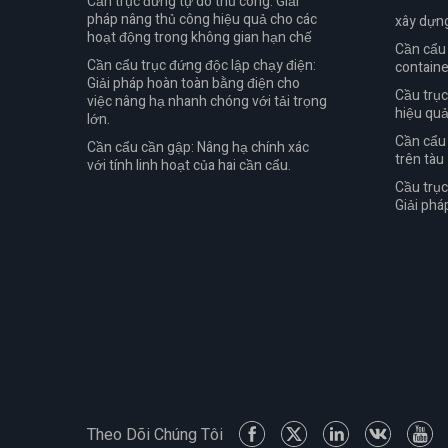
Cần trục đứng tự do thủ công: Giải
pháp nâng thủ công hiệu quả cho các
xây dựn
hoạt động trong không gian hạn chế
Cần cẩu
Cần cẩu trục đứng độc lập chạy điện:
containe
Giải pháp hoàn toàn bằng điện cho
Cầu trục
việc nâng hạ nhanh chóng với tải trọng
hiệu qu
lớn.
Cần cẩu 
Cần cẩu cần gập: Nâng hạ chính xác
trên tàu
với tính linh hoạt của hai cần cẩu.
Cầu trục
Giải phá
Theo Dõi Chúng Tôi