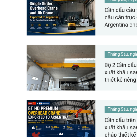
Cần cẩu cầu 
cẩu cần trục
Argentina ch
thang máy.
Tháng Sáu, ngà
Bộ 2 Cần cẩu
xuất khẩu s
thiết kế riê
trong không g
Tháng Sáu, ngà
Cần cẩu trên
xuất khẩu san
pháp thiết kế