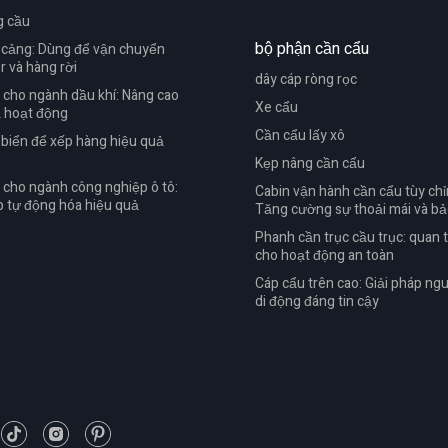
g cầu
bộ phận cần cẩu
 cảng: Dùng để vận chuyển
r và hàng rời
dây cáp ròng rọc
 cho ngành dầu khí: Nâng cao
Xe cẩu
ả hoạt động
Cần cẩu lấy xô
biển để xếp hàng hiệu quả
Kẹp nâng cần cẩu
 cho ngành công nghiệp ô tô:
Cabin vận hành cần cẩu tùy chỉ
p tự động hóa hiệu quả
Tăng cường sự thoải mái và bả
Phanh cần trục cầu trục: quan 
cho hoạt động an toàn
Cáp cẩu trên cao: Giải pháp ng
di động đáng tin cậy