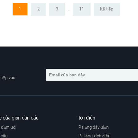
..
1
2
3
11
Kế tiếp
tiếp vào
c của giàn cần cẩu
tời điện
 dầm đôi
Palăng dây điện
 cẩu
Pa lăng xích điện