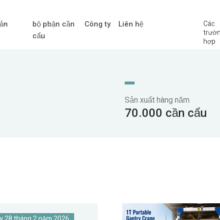
ản
bộ phận cần
Công ty
Liên hệ
Các
trườ
cẩu
hợp
Sản xuất hàng năm
70.000 cần cẩu
y 28 tháng 2 năm 2026