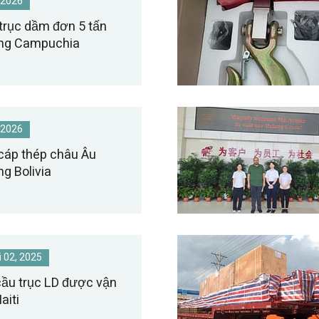
 2026
trục dầm đơn 5 tấn
ang Campuchia
 2026
 cáp thép châu Âu
g Bolivia
 02, 2025
cầu trục LD được vận
aiti