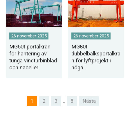
26 november 2025
26 november 2025
MG60t portalkran
MG80t
för hantering av
dubbelbalksportalkra
tunga vindturbinblad
n för lyftprojekt i
och naceller
höga
stålkonstruktioner
..
1
2
3
8
Nästa