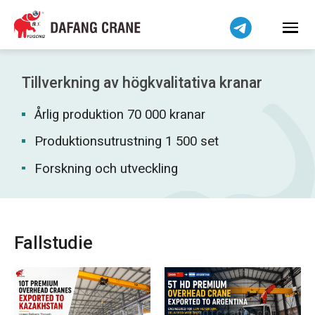
Bahasa Indonesia
Bahasa Melayu
Tiếng Việt
简体中文
Tillverkning av högkvalitativa kranar
বাংলা
Årlig produktion 70 000 kranar
فارسی
Pilipino
Produktionsutrustning 1 500 set
اردو
Forskning och utveckling
Українська
Čeština
Беларуская мова
Fallstudie
Kiswahili
Dansk
Norsk