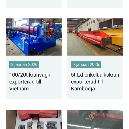
lösning för hantering
traverskranar
av prefabricerade
konstruerade för
komponenter
eftermontering av
utomhus
äldre fabriker
8 januari 2026
7 januari 2026
100/20t kranvagn
5t Ld enkelbalkskran
exporterad till
exporterad till
Vietnam
Kambodja