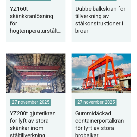
YZ160t
Dubbelbalkskran för
skänkkranlösning
tillverkning av
för
stålkonstruktioner i
högtemperaturståltill
broar
verkning
27 november 2025
27 november 2025
YZ200t gjuterikran
Gummidäckad
för lyft av stora
containerportalkran
skänkar inom
för lyft av stora
ståltillverkning
brobalkar