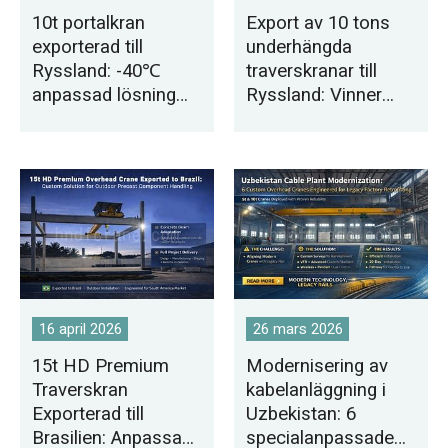
10t portalkran
Export av 10 tons
exporterad till
underhängda
Ryssland: -40℃
traverskranar till
anpassad lösning
Ryssland: Vinner
för
den andra
järnvägsbyggnation
upphandlingen för
en guldgruva
16 april 2026
26 mars 2026
15t HD Premium
Modernisering av
Traverskran
kabelanläggning i
Exporterad till
Uzbekistan: 6
Brasilien: Anpassad
specialanpassade