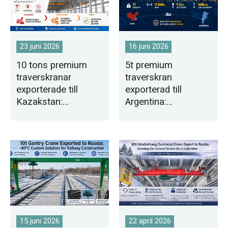
O‘zbekcha
23 juni 2026
16 juni 2026
10 tons premium
5t premium
traverskranar
traverskran
exporterade till
exporterad till
Kazakstan:
Argentina:
Brådskande
Skräddarsydd
leverans under
designlösning för
vårfestivalrusningen
låg takhöjd
15 juni 2026
22 april 2026