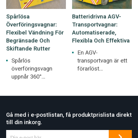
fyra kraftalternativ
pålitlig lösning för
för att säkerställa
spolrelaterade
Spårlösa
Batteridrivna AGV-
flexibel, platsspecifik
materialhanteringsup
Överföringsvagnar:
Transportvagnar:
drift och anpassar
pgifter.
Flexibel Vändning För
Automatiserade,
sig sömlöst till olika
Begränsade Och
Flexibla Och Effektiva
verkstadsmiljöer.
Skiftande Rutter
En AGV-
Spårlös
transportvagn är ett
överföringsvagn
förarlöst
uppnår 360°
transportfordon
rundstrålande rörelse
utrustat med
med flexibel drift,
elektromagnetisk
vilket övervinner
eller optisk styrning,
riktningsbegränsning
som kan följa
Gå med i e-postlistan, få produktprislista direkt
ar för
förinställda vägar
till din inkorg.
skenöverföringsvagn
med inbyggda
ar vid hantering av
säkerhets- och