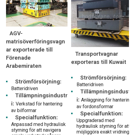
AGV-
matrisöverföringsvagn
ar exporterade till
Transportvagnar
Förenade
exporteras till Kuwait
Arabemiraten
Strömförsörjning:
Strömförsörjning:
Batteridriven
Batteridriven
Tillämpningsindustr
Tillämpningsindustr
i:
Anläggning för hantering
i:
Verkstad för hantering
av fordonsformar
av bilformar
Specialfunktion:
Specialfunktion:
Uppgraderad med
Anpassad med hydraulisk
hydraulisk styrning för att
styrning för att navigera
möjliggöra exakt vridning i