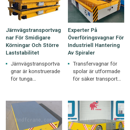
Järnvägstransportvag
Experter På
Nar För Smidigare
Överföringsvagnar För
Körningar Och Större
Industriell Hantering
Laststabilitet
Av Spiraler
Järnvägstransportva
Transfervagnar för
gnar är konstruerade
spolar är utformade
för tunga
för säker transport
belastningar upp till
av tunga spolar. De
1000 ton, vilket gör
ökar också
dem idealiska för
effektiviteten vid
hantering av stora
hantering av
laster i industriella
cylindriska material,
miljöer. De erbjuder
vilket gör dem till en