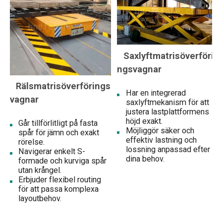
Saxlyftmatrisöverföri
ngsvagnar
Rälsmatrisöverförings
Har en integrerad
vagnar
saxlyftmekanism för att
justera lastplattformens
höjd exakt.
Går tillförlitligt på fasta
Möjliggör säker och
spår för jämn och exakt
effektiv lastning och
rörelse.
lossning anpassad efter
Navigerar enkelt S-
dina behov.
formade och kurviga spår
utan krångel.
Erbjuder flexibel routing
för att passa komplexa
layoutbehov.