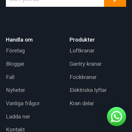
laster upp till 500 ton.
lasthanteringsfunktio
ner. Den drivs av
laddningsbara
batterier eller
litiumbatterier och
Handla om
Produkter
fungerar via
programmerad
Företag
Luftkranar
styrning.
Bloggar
Gantry kranar
Fall
Fockkranar
Nyheter
Elektriska lyftar
Vanliga frågor
Kran delar
Ladda ner
Kontakt