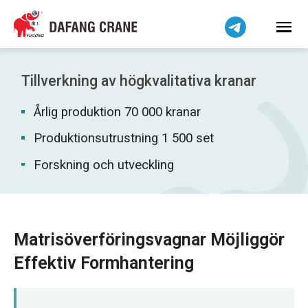
Bahasa Indonesia
Bahasa Melayu
Tiếng Việt
简体中文
Tillverkning av högkvalitativa kranar
বাংলা
Årlig produktion 70 000 kranar
فارسی
Pilipino
Produktionsutrustning 1 500 set
اردو
Forskning och utveckling
Українська
Čeština
Беларуская мова
Matrisöverföringsvagnar Möjliggör
Kiswahili
Effektiv Formhantering
Dansk
Norsk