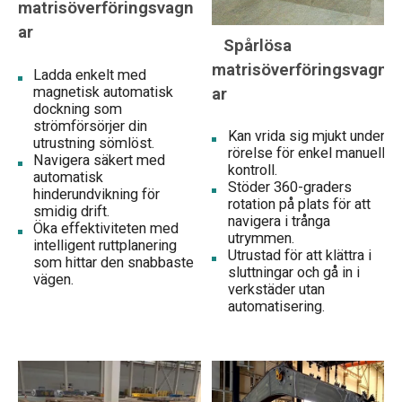
matrisöverföringsvagn
ar
Spårlösa
matrisöverföringsvagn
Ladda enkelt med
ar
magnetisk automatisk
dockning som
strömförsörjer din
Kan vrida sig mjukt under
utrustning sömlöst.
rörelse för enkel manuell
Navigera säkert med
kontroll.
automatisk
Stöder 360-graders
hinderundvikning för
rotation på plats för att
smidig drift.
navigera i trånga
Öka effektiviteten med
utrymmen.
intelligent ruttplanering
Utrustad för att klättra i
som hittar den snabbaste
sluttningar och gå in i
vägen.
verkstäder utan
automatisering.