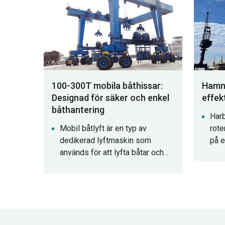
driftsmiljöer.
skär
100-300T mobila båthissar:
Hamnp
Designad för säker och enkel
effek
båthantering
Harb
Mobil båtlyft är en typ av
rote
dedikerad lyftmaskin som
på e
används för att lyfta båtar och
en m
plantransporter upp och ner på
utst
vatten, främst i hamnar och
last
skärgårdar längs kusten etc.
hamn
av s
ske