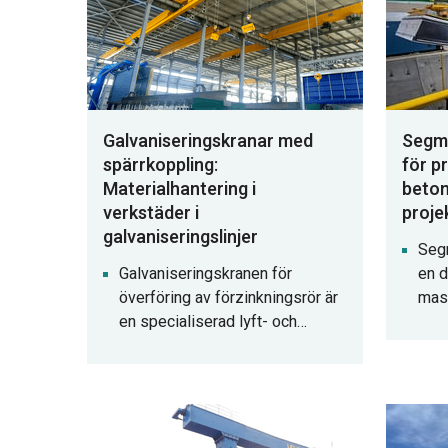
Galvaniseringskranar med
Segm
spärrkoppling:
för p
Materialhantering i
beton
verkstäder i
proje
galvaniseringslinjer
Seg
Galvaniseringskranen för
en d
överföring av förzinkningsrör är
mask
en specialiserad lyft- och
skär
överföringslösning utformad för
möjl
galvanisering av
tran
produktionslinjer, särskilt
lådk
lämplig för processer med
fung
komplexa arbetsflöden och tuffa
för 