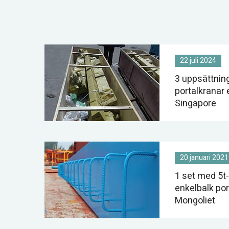
varv
dam
bygg
vatt
anv
22 juli 2024
bret
bety
3 uppsättnin
manu
portalkranar 
arbe
Singapore
och 
Det 
utru
indu
20 januari 2021
1 set med 5
enkelbalk porta
Mongoliet