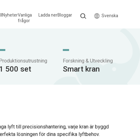
ll
Nyheter
Vanliga
Ladda ner
Bloggar
Svenska
frågor
Produktionsutrustning
Forskning & Utveckling
1 500 set
Smart kran
a lyft till precisionshantering, varje kran är byggd
 perfekta lösningen för dina specifika lyftbehov.