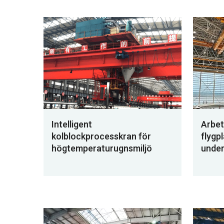
Intelligent
Arbet
kolblockprocesskran för
flygp
högtemperaturugnsmiljö
under