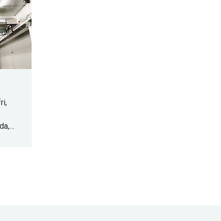
i,
da,
ed hög
,
trin.