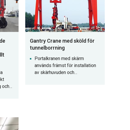
ade
Gantry Crane med sköld för
tunnelborrning
lt
Portalkranen med skärm
används främst för installation
da
av skärhuvuden och
ekt
sköldkroppar av icke-
g och
grävningsutrustning, såsom
sköldtunnelmaskiner, samt för
rar den
att lyfta tunnelstödsegment
lar,
under konstruktion.
en.