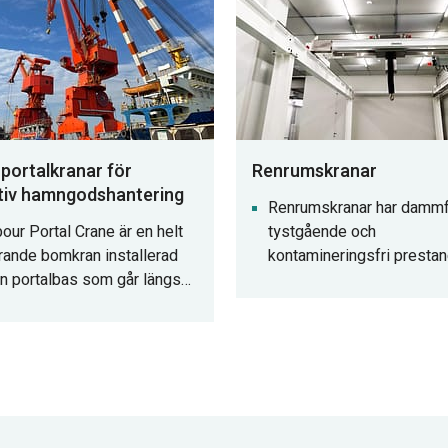
mtunnelbyggnation.
ortalkranar för
Renrumskranar
tiv hamngodshantering
Renrumskranar har dammfr
our Portal Crane är en helt
tystgående och
rande bomkran installerad
kontamineringsfri prestan
n portalbas som går längs
speciellt utformade för
arkbana. Det används i stor
materialhantering och
räckning vid mekaniserad
precisionslyft i miljöer m
ning och lossning av last i
renhet, såsom elektronik-
ar och bryggor, montering
läkemedels- och flygindus
krov och underhåll av fartyg i
ppsbyggnadsprocessen på