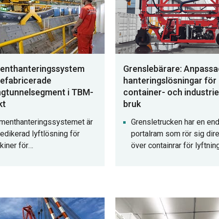
enthanteringssystem
Grenslebärare: Anpass
refabricerade
hanteringslösningar för
gtunnelsegment i TBM-
container- och industriel
kt
bruk
menthanteringssystemet är
Grensletrucken har en en
edikerad lyftlösning för
portalram som rör sig dir
iner för
över containrar för lyftnin
mtunnelborrning. Det
stapling. Med hjälp av en
iggör gripning, rotation och
hydraulisk spridare hante
sport av tunnelsegment och
exakt containrar från lastbi
ulvertkomponenter, vilket
järnvägsvagnar eller mark
erar som en viktig garanti
säker och effektiv