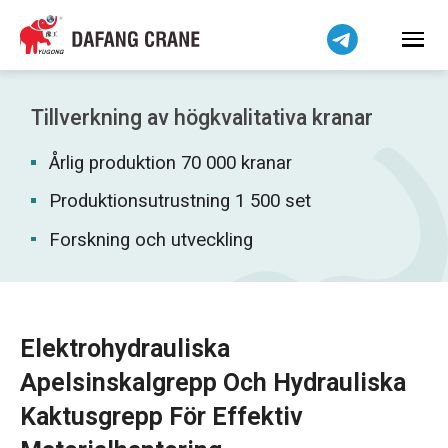
Bahasa Indonesia
Bahasa Melayu
Tiếng Việt
简体中文
Tillverkning av högkvalitativa kranar
বাংলা
Årlig produktion 70 000 kranar
فارسی
Pilipino
Produktionsutrustning 1 500 set
اردو
Forskning och utveckling
Українська
Čeština
Беларуская мова
Elektrohydrauliska
Kiswahili
Apelsinskalgrepp Och Hydrauliska
Dansk
Kaktusgrepp För Effektiv
Norsk