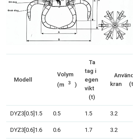
Ta
tag i
Volym
Använde
Modell
egen
3
kran
(t)
(m
)
vikt
(t)
DYZ3[0.5]1.5
0.5
1.5
3.2
DYZ3[0.6]1.6
0.6
1.7
3.2