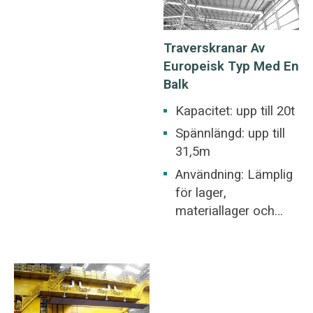
textilindustriverkstad,
många
livsmedelsindustriver
industriarbetsplatser
Traverskranar Av
kstad.
som betjänar olika
Europeisk Typ Med En
lyftapplikationer.
Balk
Kapacitet: upp till 20t
Spännlängd: upp till
31,5m
Användning: Lämplig
för lager,
materiallager och
allmän fabriksplats.