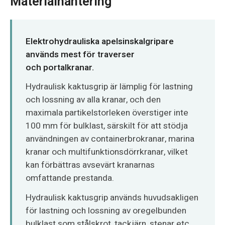
Materialhantering
O‘zbekcha
Elektrohydrauliska apelsinskalgripare
används mest för traverser
och
portalkranar.
Hydraulisk kaktusgrip är lämplig för lastning
och lossning av alla kranar, och den
maximala partikelstorleken överstiger inte
100 mm för bulklast, särskilt för att stödja
användningen av containerbrokranar, marina
kranar och multifunktionsdörrkranar, vilket
kan förbättras avsevärt kranarnas
omfattande prestanda.
Hydraulisk kaktusgrip används huvudsakligen
för lastning och lossning av oregelbunden
bulklast som stålskrot, tackjärn, stenar etc.,