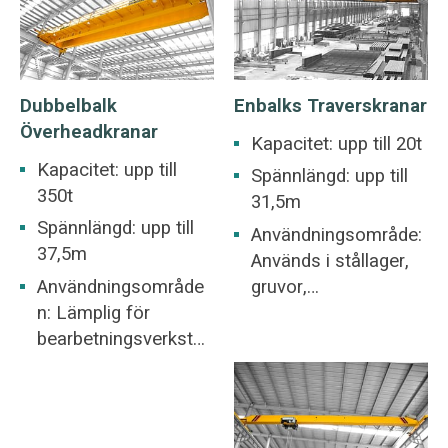
Dubbelbalk
Enbalks Traverskranar
Överheadkranar
Kapacitet: upp till 20t
Kapacitet: upp till
Spännlängd: upp till
350t
31,5m
Spännlängd: upp till
Användningsområde:
37,5m
Används i stållager,
Användningsområde
gruvor,
n: Lämplig för
betongindustrin,
bearbetningsverkstad
lager, fabriker, hamn-
,
och
metallurgiindustriverk
skeppsbyggnader,
stad, lager, lagergård,
etc. traverskranar ett
kraftverk, lätt- och
vanligt inslag på