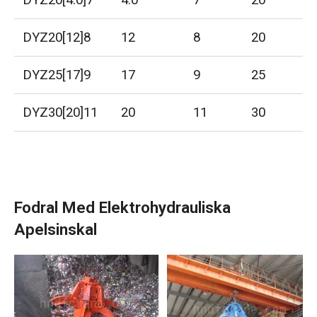
DYZ20[12]8
12
8
20
DYZ25[17]9
17
9
25
DYZ30[20]11
20
11
30
Fodral Med Elektrohydrauliska
Apelsinskal