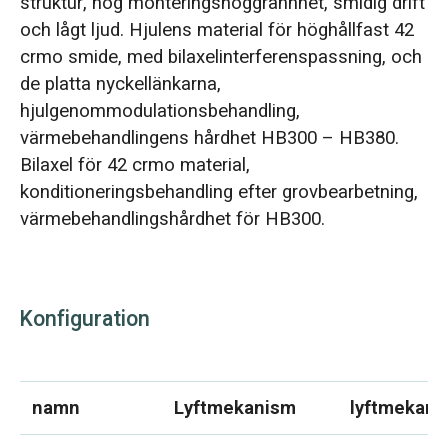
struktur, hög monteringsnoggrannhet, smidig drift
och lågt ljud. Hjulens material för höghållfast 42
crmo smide, med bilaxelinterferenspassning, och
de platta nyckellänkarna,
hjulgenommodulationsbehandling,
värmebehandlingens hårdhet HB300 – HB380.
Bilaxel för 42 crmo material,
konditioneringsbehandling efter grovbearbetning,
värmebehandlingshårdhet för HB300.
Konfiguration
namn
Lyftmekanism
lyftmekani