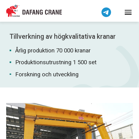
Bahasa Indonesia
Bahasa Melayu
Tiếng Việt
简体中文
Tillverkning av högkvalitativa kranar
বাংলা
Årlig produktion 70 000 kranar
فارسی
Pilipino
Produktionsutrustning 1 500 set
اردو
Forskning och utveckling
Українська
Čeština
Беларуская мова
Kiswahili
Dansk
Norsk