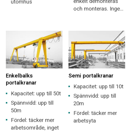
enkelt demonteras
utomhus
och monteras. Inget
behov av att
asfaltera golvskena.
Enkelbalks
Semi portalkranar
portalkranar
Kapacitet: upp till 10t
Kapacitet: upp till 50t
Spännvidd: upp till
Spännvidd: upp till
20m
50m
Fördel: täcker mer
Fördel: täcker mer
arbetsyta
arbetsområde, inget