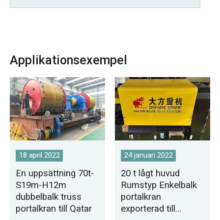
Applikationsexempel
18 april 2022
24 januari 2022
En uppsättning 70t-
20 t lågt huvud
S19m-H12m
Rumstyp Enkelbalk
dubbelbalk truss
portalkran
portalkran till Qatar
exporterad till