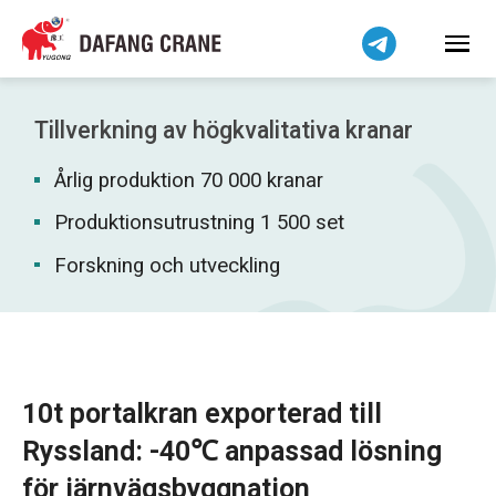
Bahasa Indonesia
Bahasa Melayu
Tiếng Việt
简体中文
Tillverkning av högkvalitativa kranar
বাংলা
Årlig produktion 70 000 kranar
فارسی
Pilipino
Produktionsutrustning 1 500 set
اردو
Forskning och utveckling
Українська
Čeština
Беларуская мова
Kiswahili
10t portalkran exporterad till
Dansk
Ryssland: -40℃ anpassad lösning
Norsk
för järnvägsbyggnation