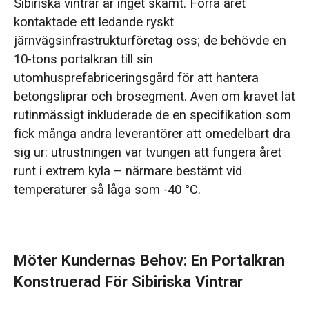
Sibiriska vintrar är inget skämt. Förra året
konstruerad för sibiriska vintrar
kontaktade ett ledande ryskt
järnvägsinfrastrukturföretag oss; de behövde en
Specialbyggd för -40°C: Fyra viktiga
10-tons portalkran till sin
tekniska uppgraderingar
utomhusprefabriceringsgård för att hantera
betongsliprar och brosegment. Även om kravet lät
1. Förebyggande av kallsprödning och
rutinmässigt inkluderade de en specifikation som
strukturell sprickbildning i stål vid -40°C
fick många andra leverantörer att omedelbart dra
2. Förhindra frysning och fuktkortslutningar i
sig ur: utrustningen var tvungen att fungera året
extrem kyla
runt i extrem kyla – närmare bestämt vid
temperaturer så låga som -40 °C.
3. Uppfylla kraven för företagets varumärke
med anpassad ytbehandling
4. Säker gränsöverskridande förpackning:
Möter Kundernas Behov: En Portalkran
Säkerställ säker kranleverans
Konstruerad För Sibiriska Vintrar
Grön portalkran levererad till Sibirien