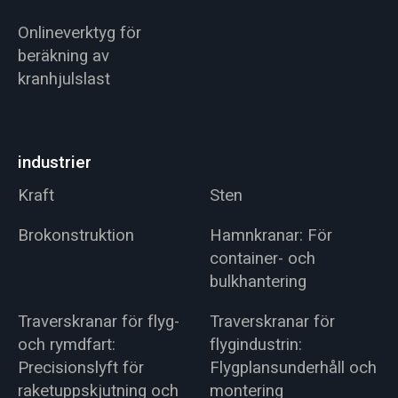
Onlineverktyg för
beräkning av
kranhjulslast
industrier
Kraft
Sten
Brokonstruktion
Hamnkranar: För
container- och
bulkhantering
Traverskranar för flyg-
Traverskranar för
och rymdfart:
flygindustrin:
Precisionslyft för
Flygplansunderhåll och
raketuppskjutning och
montering