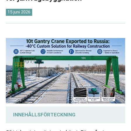
O‘zbekcha
15 juni 2026
INNEHÅLLSFÖRTECKNING
Möter kundernas behov: En portalkran