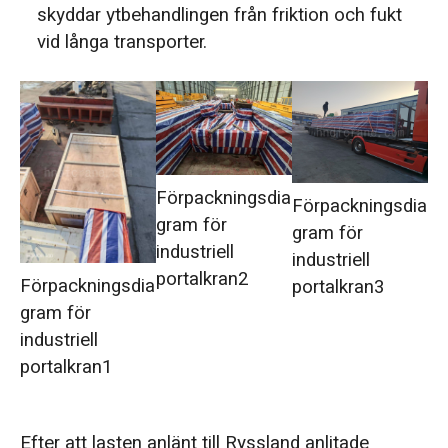
skyddar ytbehandlingen från friktion och fukt
vid långa transporter.
Förpackningsdia
Förpackningsdia
gram för
gram för
industriell
industriell
portalkran2
Förpackningsdia
portalkran3
gram för
industriell
portalkran1
Efter att lasten anlänt till Ryssland anlitade