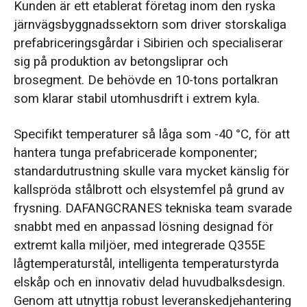
Kunden är ett etablerat företag inom den ryska
järnvägsbyggnadssektorn som driver storskaliga
prefabriceringsgårdar i Sibirien och specialiserar
sig på produktion av betongsliprar och
brosegment. De behövde en 10-tons portalkran
som klarar stabil utomhusdrift i extrem kyla.
Specifikt temperaturer så låga som -40 °C, för att
hantera tunga prefabricerade komponenter;
standardutrustning skulle vara mycket känslig för
kallspröda stålbrott och elsystemfel på grund av
frysning. DAFANGCRANES tekniska team svarade
snabbt med en anpassad lösning designad för
extremt kalla miljöer, med integrerade Q355E
lågtemperaturstål, intelligenta temperaturstyrda
elskåp och en innovativ delad huvudbalksdesign.
Genom att utnyttja robust leveranskedjehantering