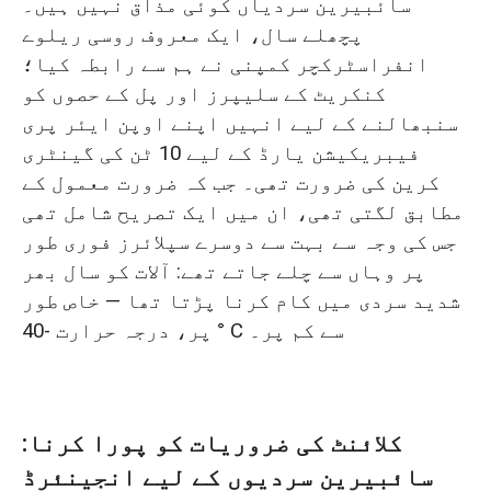
سائبیرین سردیاں کوئی مذاق نہیں ہیں۔
سائبیرین سردیوں کے لیے انجینئرڈ
پچھلے سال، ایک معروف روسی ریلوے
گینٹری کرین
انفراسٹرکچر کمپنی نے ہم سے رابطہ کیا؛
کنکریٹ کے سلیپرز اور پل کے حصوں کو
-40°C کے لیے اپنی مرضی کے مطابق بنایا
سنبھالنے کے لیے انہیں اپنے اوپن ایئر پری
گیا: چار کلیدی انجینئرنگ اپ گریڈ
فیبریکیشن یارڈ کے لیے 10 ٹن کی گینٹری
کرین کی ضرورت تھی۔ جب کہ ضرورت معمول کے
1. -40 ڈگری سینٹی گریڈ پر اسٹیل کولڈ
مطابق لگتی تھی، ان میں ایک تصریح شامل تھی
ایمبرٹلمنٹ اور ساختی کریکنگ کو
جس کی وجہ سے بہت سے دوسرے سپلائرز فوری طور
روکنا
پر وہاں سے چلے جاتے تھے: آلات کو سال بھر
2. انتہائی سردی میں بجلی کے جمنے اور
شدید سردی میں کام کرنا پڑتا تھا — خاص طور
پر، درجہ حرارت -40 ° C سے کم پر۔
نمی کے شارٹ سرکٹس کو روکنا
3. کسٹم کوٹنگ کے ساتھ کارپوریٹ
برانڈنگ کی ضروریات کو پورا کرنا
کلائنٹ کی ضروریات کو پورا کرنا:
4. محفوظ کراس بارڈر پیکیجنگ: محفوظ
سائبیرین سردیوں کے لیے انجینئرڈ