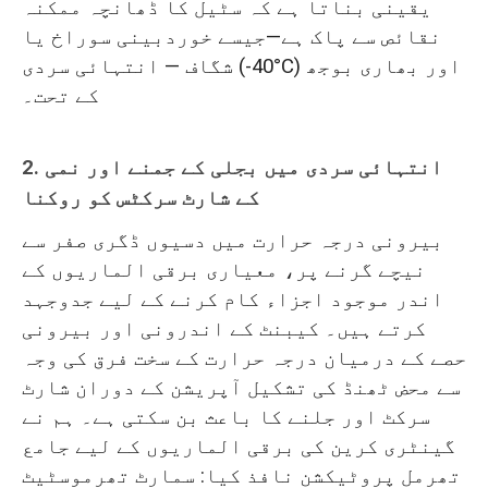
یقینی بناتا ہے کہ سٹیل کا ڈھانچہ ممکنہ
نقائص سے پاک ہے—جیسے خوردبینی سوراخ یا
شگاف — انتہائی سردی (-40°C) اور بھاری بوجھ
کے تحت۔
2. انتہائی سردی میں بجلی کے جمنے اور نمی
کے شارٹ سرکٹس کو روکنا
بیرونی درجہ حرارت میں دسیوں ڈگری صفر سے
نیچے گرنے پر، معیاری برقی الماریوں کے
اندر موجود اجزاء کام کرنے کے لیے جدوجہد
کرتے ہیں۔ کیبنٹ کے اندرونی اور بیرونی
حصے کے درمیان درجہ حرارت کے سخت فرق کی وجہ
سے محض ٹھنڈ کی تشکیل آپریشن کے دوران شارٹ
سرکٹ اور جلنے کا باعث بن سکتی ہے۔ ہم نے
گینٹری کرین کی برقی الماریوں کے لیے جامع
تھرمل پروٹیکشن نافذ کیا: سمارٹ تھرموسٹیٹ