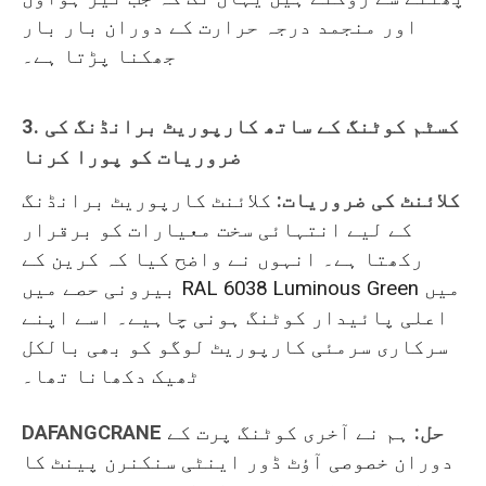
اور منجمد درجہ حرارت کے دوران بار بار
جھکنا پڑتا ہے۔
3. کسٹم کوٹنگ کے ساتھ کارپوریٹ برانڈنگ کی
ضروریات کو پورا کرنا
کلائنٹ کی ضروریات:
کلائنٹ کارپوریٹ برانڈنگ
کے لیے انتہائی سخت معیارات کو برقرار
رکھتا ہے۔ انہوں نے واضح کیا کہ کرین کے
بیرونی حصے میں RAL 6038 Luminous Green میں
اعلی پائیدار کوٹنگ ہونی چاہیے۔ اسے اپنے
سرکاری سرمئی کارپوریٹ لوگو کو بھی بالکل
ٹھیک دکھانا تھا۔
DAFANGCRANE حل:
ہم نے آخری کوٹنگ پرت کے
دوران خصوصی آؤٹ ڈور اینٹی سنکنرن پینٹ کا