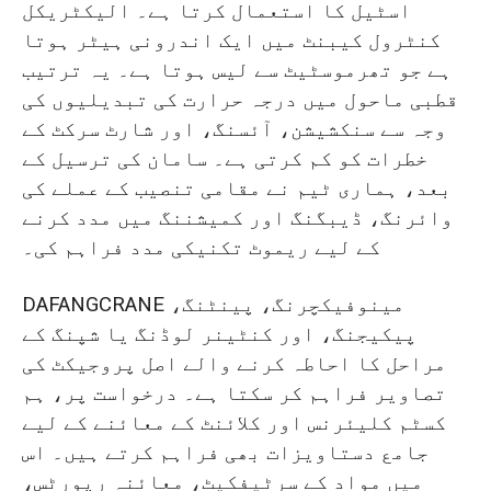
اسٹیل کا استعمال کرتا ہے۔ الیکٹریکل
کنٹرول کیبنٹ میں ایک اندرونی ہیٹر ہوتا
ہے جو تھرموسٹیٹ سے لیس ہوتا ہے۔ یہ ترتیب
قطبی ماحول میں درجہ حرارت کی تبدیلیوں کی
وجہ سے سنکشیشن، آئسنگ، اور شارٹ سرکٹ کے
خطرات کو کم کرتی ہے۔ سامان کی ترسیل کے
بعد، ہماری ٹیم نے مقامی تنصیب کے عملے کی
وائرنگ، ڈیبگنگ اور کمیشننگ میں مدد کرنے
کے لیے ریموٹ تکنیکی مدد فراہم کی۔
DAFANGCRANE مینوفیکچرنگ، پینٹنگ،
پیکیجنگ، اور کنٹینر لوڈنگ یا شپنگ کے
مراحل کا احاطہ کرنے والے اصل پروجیکٹ کی
تصاویر فراہم کر سکتا ہے۔ درخواست پر، ہم
کسٹم کلیئرنس اور کلائنٹ کے معائنے کے لیے
جامع دستاویزات بھی فراہم کرتے ہیں۔ اس
میں مواد کے سرٹیفکیٹ، معائنہ رپورٹس،