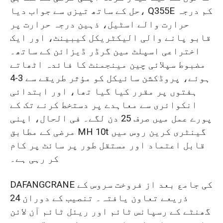
حل کے ساتھ تیزی سے جواب دیا، Q355E کم درجہ
حرارت والے اسٹیل، ذہین درجہ حرارت پر
قابو پانے والی الیکٹریکل کیبینٹ، اور ایک
اختراعی اسپلٹ مین گرڈر ڈیزائن کے ساتھ۔
مضبوط سپلائی چین مینجمنٹ کا فائدہ اٹھاتے
ہوئے، پروڈکشن سائیکل کو مؤثر طریقے سے 3-4
ہفتوں پر مقرر کیا گیا تھا، اور ابتدائی
انکوائری سے معاہدے پر دستخط کرنے تک کے
پورے عمل میں صرف 25 دن لگے۔ فی الحال، اپنی
مرضی کے مطابق MH 10t گینٹری کرین روس میں
قابل اعتماد اور مستقل طور پر سائٹ پر کام
کر رہی ہے۔
DAFANGCRANE کی جامع بعد از فروخت سروس کے
ذریعے تعاون یافتہ۔ تنصیب کے دوران 24
گھنٹے کے رسپانس ٹائم اور ریئل ٹائم آن لائن