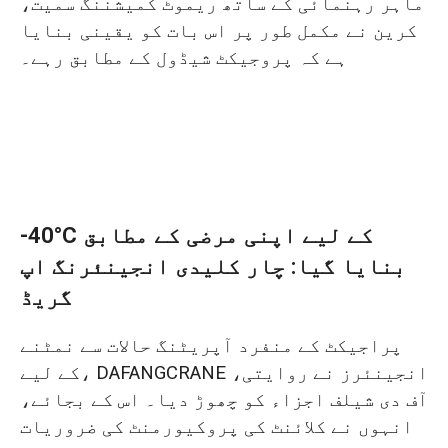
ماہر رہنمائی کے ساتھ ریموٹ کمیشننگ سمیت،
کرین نے مکمل طور پر اس بات کو یقینی بنایا
ہے کہ پروجیکٹ شیڈول کے مطابق رہے۔
-40°C کے لیے اپنی مرضی کے مطابق
بنایا گیا: چار کلیدی انجینئرنگ اپ
گریڈ
پراجیکٹ کے منفرد آپریٹنگ حالات سے نمٹنے
کے لیے، DAFANGCRANE انجینئرز نے روایتی،
آف دی شیلف اجزاء کو چھوڑ دیا۔ اس کے بجائے،
انہوں نے کلائنٹ کی پروکیورمنٹ کی ضروریات