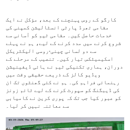
کارگو کے روس پہنچنے کے بعد، مؤکل نے ایک
مقامی تھرڈ پارٹی انسٹالیشن کمپنی کی
خدمات حاصل کیں۔ مقامی ٹیم کو آسانی سے
شروع کرنے میں مدد کرنے کے لیے، ہم نے پہلے
سے دو لسانی چینی-روسی الیکٹریکل
اسکیمیٹکس تیار کیں۔ تنصیب کے مرحلے کے
دوران، ہماری تکنیکی ٹیم نے ہائی ڈیفینیشن
ویڈیو کالز کے ذریعے حقیقی وقت میں
رہنمائی فراہم کی۔ ہم نے کئی گھنٹوں تک ان
کی ڈیبگنگ کو سپورٹ کرنے کے لیے ٹائم زونز
کو عبور کیا جب تک کہ پوری کرین نے کامیابی
سے معائنہ نہیں کر لیا۔