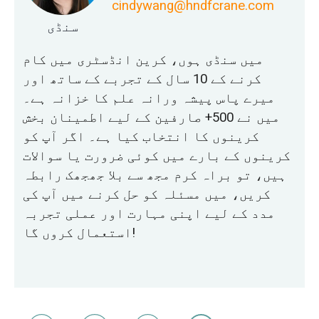
cindywang@hndfcrane.com
سنڈی
میں سنڈی ہوں، کرین انڈسٹری میں کام
کرنے کے 10 سال کے تجربے کے ساتھ اور
میرے پاس پیشہ ورانہ علم کا خزانہ ہے۔
میں نے 500+ صارفین کے لیے اطمینان بخش
کرینوں کا انتخاب کیا ہے۔ اگر آپ کو
کرینوں کے بارے میں کوئی ضرورت یا سوالات
ہیں، تو براہ کرم مجھ سے بلا جھجھک رابطہ
کریں، میں مسئلہ کو حل کرنے میں آپ کی
مدد کے لیے اپنی مہارت اور عملی تجربہ
استعمال کروں گا!