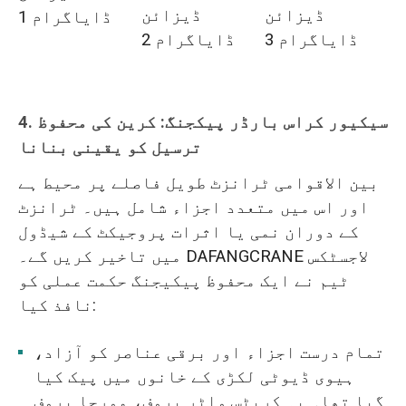
ڈیزائن
ڈیزائن
ڈایاگرام 1
ڈایاگرام 3
ڈایاگرام 2
سیکیور کراس بارڈر پیکجنگ: کرین کی محفوظ
4.
ترسیل کو یقینی بنانا
بین الاقوامی ٹرانزٹ طویل فاصلے پر محیط ہے
اور اس میں متعدد اجزاء شامل ہیں۔ ٹرانزٹ
کے دوران نمی یا اثرات پروجیکٹ کے شیڈول
میں تاخیر کریں گے۔ DAFANGCRANE لاجسٹکس
ٹیم نے ایک محفوظ پیکیجنگ حکمت عملی کو
نافذ کیا:
تمام درست اجزاء اور برقی عناصر کو آزاد،
ہیوی ڈیوٹی لکڑی کے خانوں میں پیک کیا
گیا تھا۔ یہ کریٹس واٹر پروف، مورچا پروف