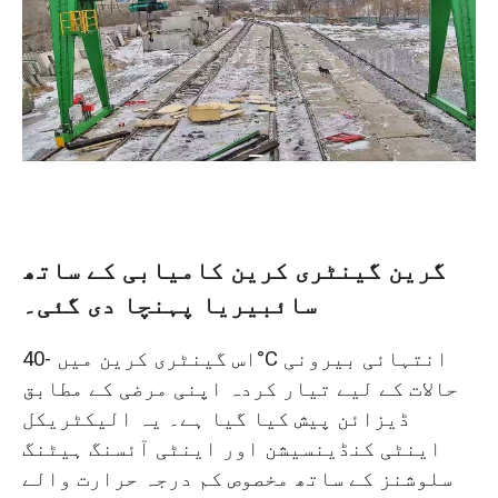
گرین گینٹری کرین کامیابی کے ساتھ
سائبیریا پہنچا دی گئی۔
اس گینٹری کرین میں -40°C انتہائی بیرونی
حالات کے لیے تیار کردہ اپنی مرضی کے مطابق
ڈیزائن پیش کیا گیا ہے۔ یہ الیکٹریکل
اینٹی کنڈینسیشن اور اینٹی آئسنگ ہیٹنگ
سلوشنز کے ساتھ مخصوص کم درجہ حرارت والے