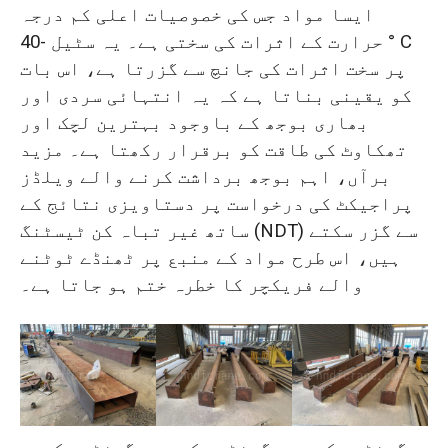
ایسا مواد جس کی خصوصیات اعلی کم درجہ
حرارت کے اثرات کی سختی ہے۔ یہ سٹیل -40 ° C
پر سخت اثرات کی جانچ سے گزرتا ہے، اس بات
کو یقینی بناتا ہے کہ یہ انتہائی سردی اور
بھاری بوجھ کے باوجود بہترین لچک اور
تھکاوٹ کی طاقت کو برقرار رکھتا ہے۔ مزید
برآں، اہم بوجھ برداشت کرنے والے ویلڈز
پراجیکٹ کی درخواست پر دستاویزی نتائج کے
ساتھ غیر تباہ کن ٹیسٹنگ (NDT) سے گزر سکتے
ہیں، اس طرح مواد کے منبع پر ٹھنڈے ٹوٹنے
والے فریکچر کا خطرہ ختم ہو جاتا ہے۔