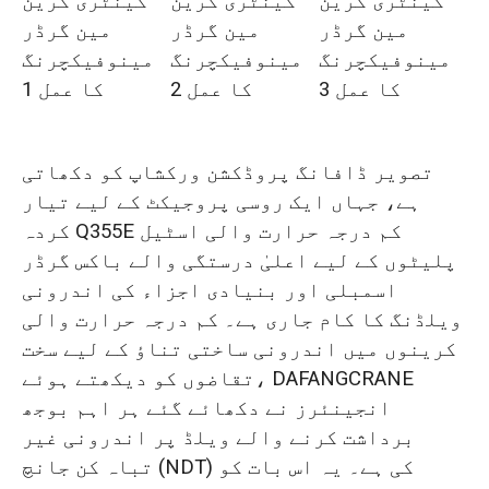
گینٹری کرین
گینٹری کرین
گینٹری کرین
مین گرڈر
مین گرڈر
مین گرڈر
مینوفیکچرنگ
مینوفیکچرنگ
مینوفیکچرنگ
کا عمل 3
کا عمل 2
کا عمل 1
تصویر ڈافانگ پروڈکشن ورکشاپ کو دکھاتی
ہے، جہاں ایک روسی پروجیکٹ کے لیے تیار
کردہ Q355E کم درجہ حرارت والی اسٹیل
پلیٹوں کے لیے اعلیٰ درستگی والے باکس گرڈر
اسمبلی اور بنیادی اجزاء کی اندرونی
ویلڈنگ کا کام جاری ہے۔ کم درجہ حرارت والی
کرینوں میں اندرونی ساختی تناؤ کے لیے سخت
تقاضوں کو دیکھتے ہوئے، DAFANGCRANE
انجینئرز نے دکھائے گئے ہر اہم بوجھ
برداشت کرنے والے ویلڈ پر اندرونی غیر
تباہ کن جانچ (NDT) کی ہے۔ یہ اس بات کو