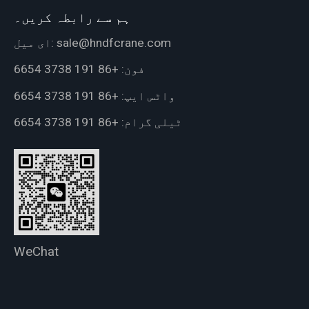
ہم سے رابطہ کریں۔
sale@hndfcrane.com
ای میل:
فون:
+86 191 3738 6654
واٹس ایپ:
+86 191 3738 6654
ٹیلی گرام:
+86 191 3738 6654
WeChat