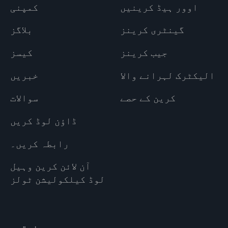
اوور ہیڈ کرینیں
کمپنی
گینٹری کرینز
بلاگز
جیب کرینز
کیسز
الیکٹرک لہرانے والا
خبریں
کرین کے حصے
سوالات
ڈاؤن لوڈ کریں
رابطہ کریں۔
آن لائن کرین وہیل
لوڈ کیلکولیشن ٹولز
صنعتیں