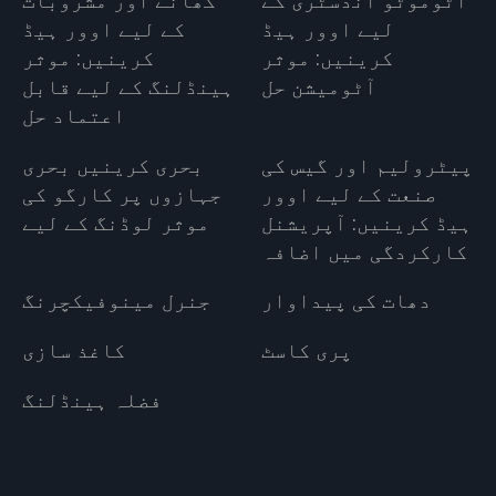
آٹوموٹو انڈسٹری کے
کھانے اور مشروبات
لیے اوور ہیڈ
کے لیے اوور ہیڈ
کرینیں: موثر
کرینیں: موثر
آٹومیشن حل
ہینڈلنگ کے لیے قابل
اعتماد حل
پیٹرولیم اور گیس کی
بحری کرینیں بحری
صنعت کے لیے اوور
جہازوں پر کارگو کی
ہیڈ کرینیں: آپریشنل
موثر لوڈنگ کے لیے
کارکردگی میں اضافہ
دھات کی پیداوار
جنرل مینوفیکچرنگ
پری کاسٹ
کاغذ سازی
فضلہ ہینڈلنگ