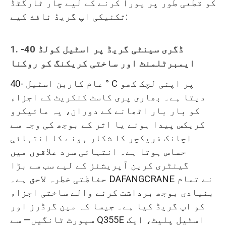
کو قطعی طور پر پورا کرنے کے لیے چار ٹارگٹڈ
تکنیکی اپ گریڈ نافذ کیے:
1. -40 ڈگری سینٹی گریڈ پر اسٹیل کولڈ
ایمبرٹلمنٹ اور ساختی کریکنگ کو روکنا
عام کاربن اسٹیل -40 ° C پر اپنی لچک کھو
دیتا ہے۔ بھاری پری کاسٹ کنکریٹ کے اجزاء
کو بار بار اٹھانے کے دوران، یہ مائیکرو
کریکس پیدا ہونے یا اثر کے بوجھ کی وجہ سے
اچانک فریکچر کا شکار ہونے کا انتہائی
حساس ہوتا ہے۔ انتہائی سرد علاقوں میں
گینٹری کرین آپریشنز کے لیے سب سے بڑا
حفاظتی خطرہ لاحق ہے۔ DAFANGCRANE نے تمام
بنیادی بوجھ برداشت کرنے والے ساختی اجزاء
کو اپ گریڈ کیا ہے۔ جیسا کہ مین گرڈرز اور
سپورٹ ٹانگیں— سے Q355E اسٹیل پلیٹ، ایک