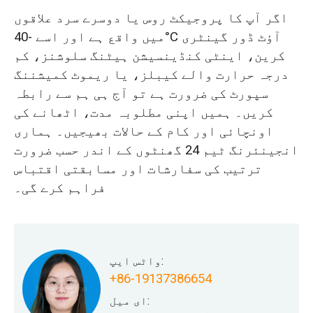
اگر آپ کا پروجیکٹ روس یا دوسرے سرد علاقوں
میں واقع ہے اور اسے -40°C آؤٹ ڈور گینٹری
کرین، اینٹی کنڈینسیشن ہیٹنگ سلوشنز، کم
درجہ حرارت والے کیبلز، یا ریموٹ کمیشننگ
سپورٹ کی ضرورت ہے تو آج ہی ہم سے رابطہ
کریں۔ ہمیں اپنی مطلوبہ مدت، اٹھانے کی
اونچائی اور کام کے حالات بھیجیں۔ ہماری
انجینئرنگ ٹیم 24 گھنٹوں کے اندر حسب ضرورت
ترتیب کی سفارشات اور مسابقتی اقتباس
فراہم کرے گی۔
واٹس ایپ:
+86-19137386654
ای میل: