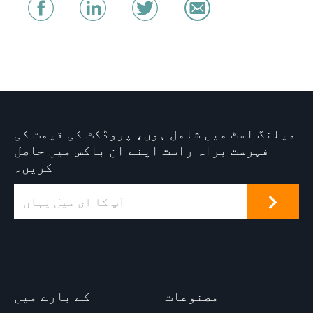
میلنگ لسٹ میں شامل ہوں، پروڈکٹ کی قیمت کی
فہرست براہ راست اپنے ان باکس میں حاصل
کریں۔
مصنوعات
کے بارے میں