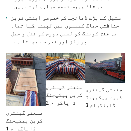
اور شاک پروف تحفظ فراہم کرتے ہیں۔
سٹیل کے بڑے ڈھانچے کو خصوصی اینٹی فریز
حفاظتی جھاگ کمبلوں میں لپیٹا گیا تھا۔
یہ فنش کوٹنگ کو لمبی دوری کی نقل و حمل
پر رگڑ اور نمی سے بچاتا ہے۔
صنعتی گینٹری
صنعتی گینٹری
کرین پیکیجنگ
کرین پیکیجنگ
ڈایاگرام 2
ڈایاگرام 3
صنعتی گینٹری
کرین پیکیجنگ
ڈایاگرام 1