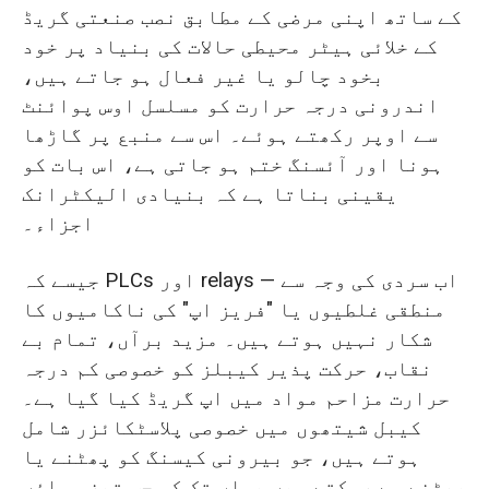
کے ساتھ اپنی مرضی کے مطابق نصب صنعتی گریڈ
کے خلائی ہیٹر محیطی حالات کی بنیاد پر خود
بخود چالو یا غیر فعال ہو جاتے ہیں،
اندرونی درجہ حرارت کو مسلسل اوس پوائنٹ
سے اوپر رکھتے ہوئے۔ اس سے منبع پر گاڑھا
ہونا اور آئسنگ ختم ہو جاتی ہے، اس بات کو
یقینی بناتا ہے کہ بنیادی الیکٹرانک
اجزاء۔
جیسے کہ PLCs اور relays — اب سردی کی وجہ سے
منطقی غلطیوں یا "فریز اپ" کی ناکامیوں کا
شکار نہیں ہوتے ہیں۔ مزید برآں، تمام بے
نقاب، حرکت پذیر کیبلز کو خصوصی کم درجہ
حرارت مزاحم مواد میں اپ گریڈ کیا گیا ہے۔
کیبل شیتھوں میں خصوصی پلاسٹکائزر شامل
ہوتے ہیں، جو بیرونی کیسنگ کو پھٹنے یا
پھٹنے سے روکتے ہیں یہاں تک کہ جب تیز ہواؤں