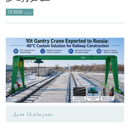
O‘zbekcha
15 جون 2026
مندرجات کا جدول
کلائنٹ کی ضروریات کو پورا کرنا: