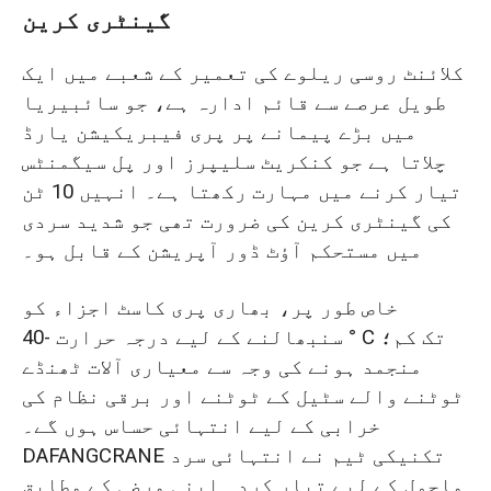
کرین کی ترسیل کو یقینی بنانا
گینٹری کرین
گرین گینٹری کرین کامیابی کے ساتھ
کلائنٹ روسی ریلوے کی تعمیر کے شعبے میں ایک
سائبیریا پہنچا دی گئی۔
طویل عرصے سے قائم ادارہ ہے، جو سائبیریا
میں بڑے پیمانے پر پری فیبریکیشن یارڈ
چلاتا ہے جو کنکریٹ سلیپرز اور پل سیگمنٹس
تیار کرنے میں مہارت رکھتا ہے۔ انہیں 10 ٹن
کی گینٹری کرین کی ضرورت تھی جو شدید سردی
میں مستحکم آؤٹ ڈور آپریشن کے قابل ہو۔
خاص طور پر، بھاری پری کاسٹ اجزاء کو
سنبھالنے کے لیے درجہ حرارت -40 ° C تک کم؛
منجمد ہونے کی وجہ سے معیاری آلات ٹھنڈے
ٹوٹنے والے سٹیل کے ٹوٹنے اور برقی نظام کی
خرابی کے لیے انتہائی حساس ہوں گے۔
DAFANGCRANE تکنیکی ٹیم نے انتہائی سرد
ماحول کے لیے تیار کردہ اپنی مرضی کے مطابق