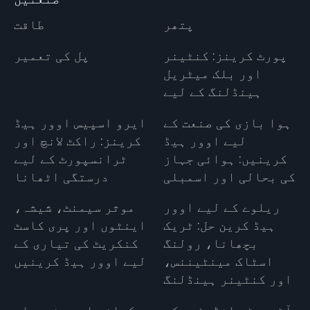
پتھر
طاقت
پورٹ کرینز: کنٹینر
پل کی تعمیر
اور بلک میٹریل
ہینڈلنگ کے لیے
ہوا بازی کی صنعت کے
ایرو اسپیس اوور ہیڈ
لیے اوور ہیڈ
کرینز: راکٹ لانچ اور
کرینیں: ہوائی جہاز
ٹرانسپورٹ کے لیے
کی بحالی اور اسمبلی
درستگی اٹھانا
ریلوے کے لیے اوور
موثر سیمنٹ، شیشہ،
ہیڈ کرین حل: ٹریک
اینٹوں اور پری کاسٹ
بچھانا، رولنگ
کنکریٹ کی تیاری کے
اسٹاک مینٹیننس،
لیے اوور ہیڈ کرینیں
اور کنٹینر ہینڈلنگ