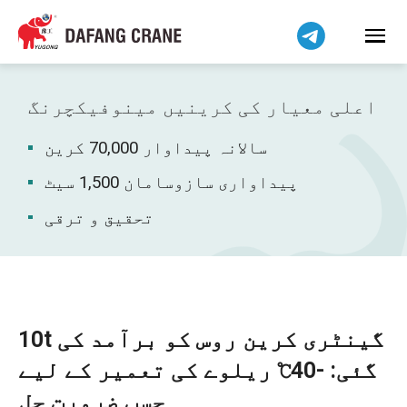
हिन्दी
Bahasa Indonesia
Bahasa Melayu
Tiếng Việt
اعلی معیار کی کرینیں مینوفیکچرنگ
简体中文
سالانہ پیداوار 70,000 کرین
বাংলা
فارسی
پیداواری سازوسامان 1,500 سیٹ
Pilipino
تحقیق و ترقی
Українська
Čeština
Беларуская мова
Kiswahili
10t گینٹری کرین روس کو برآمد کی
Dansk
گئی: -40℃ ریلوے کی تعمیر کے لیے
Norsk
حسب ضرورت حل