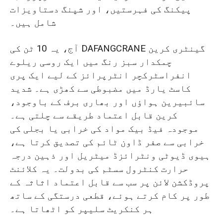
پیکنگ کی فہرستیں، اور شپنگ دستاویزات
شامل ہیں۔
آج، یہ 10 ٹن کی DAFANGCRANE گینٹری کرین
چمکدار سبز رنگ میں ایک روسی ریلوے
انفراسٹرکچر انٹرپرائز کے لیے ایک پری
کاسٹ یارڈ میں مضبوطی سے کھڑی ہے۔ شدید
سائبیرین ہواؤں اور بھاری برف کے باوجود،
کرین قابل اعتماد طریقے سے چلتی ہے۔
موجودہ فیڈ بیک مواد کی خرابی یا بجلی کی
خرابی سے صفر ڈاون ٹائم کی تصدیق کرتا ہے،
ہیوی ڈیوٹی ونٹرائزڈ میٹریل اور ذہین درجہ
حرارت کنٹرول سسٹم کی بدولت۔ یہ کلائنٹ
پروڈکشن لائن پر سب سے قابل اعتماد اثاثہ کے
طور پر کام کرتے ہوئے، قطعی درستگی کے ساتھ
ہر کنکریٹ سلیپر کو اٹھاتا ہے۔