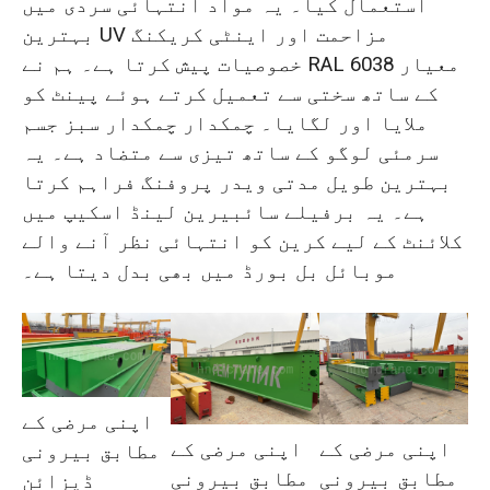
استعمال کیا۔ یہ مواد انتہائی سردی میں
بہترین UV مزاحمت اور اینٹی کریکنگ
خصوصیات پیش کرتا ہے۔ ہم نے RAL 6038 معیار
کے ساتھ سختی سے تعمیل کرتے ہوئے پینٹ کو
ملایا اور لگایا۔ چمکدار چمکدار سبز جسم
سرمئی لوگو کے ساتھ تیزی سے متضاد ہے۔ یہ
بہترین طویل مدتی ویدر پروفنگ فراہم کرتا
ہے۔ یہ برفیلے سائبیرین لینڈ اسکیپ میں
کلائنٹ کے لیے کرین کو انتہائی نظر آنے والے
موبائل بل بورڈ میں بھی بدل دیتا ہے۔
اپنی مرضی کے
اپنی مرضی کے
اپنی مرضی کے
مطابق بیرونی
مطابق بیرونی
مطابق بیرونی
ڈیزائن