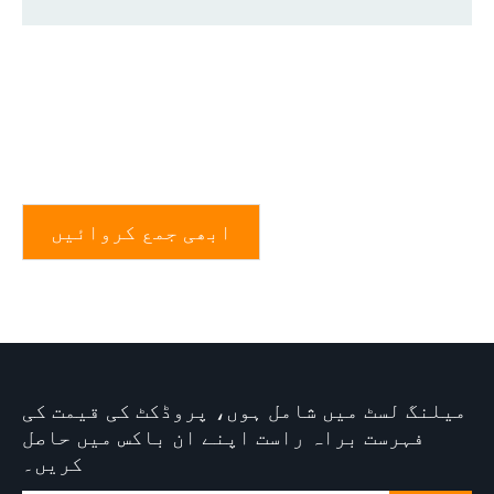
ابھی جمع کروائیں
میلنگ لسٹ میں شامل ہوں، پروڈکٹ کی قیمت کی
فہرست براہ راست اپنے ان باکس میں حاصل
کریں۔