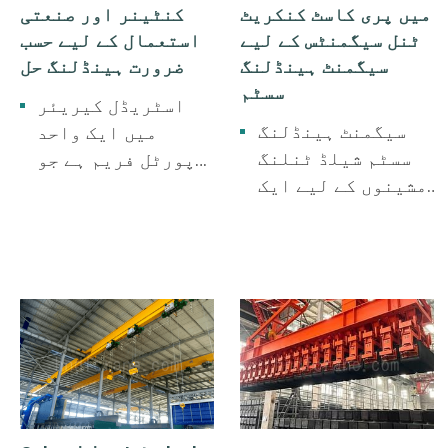
کے لیے یہ بہت
میں پری کاسٹ کنکریٹ
کنٹینر اور صنعتی
ہے۔
اہمیت کا حامل ہے۔
ٹنل سیگمنٹس کے لیے
استعمال کے لیے حسب
یہ صنعتی عمل کی
سیگمنٹ ہینڈلنگ
ضرورت ہینڈلنگ حل
میکانائزیشن کے
سسٹم
اسٹریڈل کیریئر
لیے ایک ناگزیر
سیگمنٹ ہینڈلنگ
میں ایک واحد
اور اہم سامان ہے۔
سسٹم شیلڈ ٹنلنگ
پورٹل فریم ہے جو
مشینوں کے لیے ایک
اٹھانے اور اسٹیک
سرشار لفٹنگ حل
کرنے کے لیے براہ
ہے۔ یہ ٹنل
راست کنٹینرز کے
سیگمنٹس اور باکس
اوپر منتقل ہوتا
کلورٹ کے اجزاء کی
ہے۔ ہائیڈرولک
گرفت، گھماؤ، اور
اسپریڈر کا
نقل و حمل کو قابل
استعمال کرتے
بناتا ہے، جو
ہوئے، یہ ٹرکوں،
محفوظ اور موثر
ریل ویگنوں، یا
شیلڈ ٹنلنگ کی
زمین سے کنٹینرز