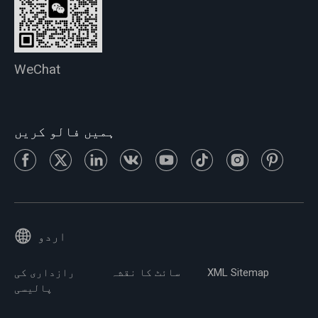
WeChat
ہمیں فالو کریں
اردو
XML Sitemap
سائٹ کا نقشہ
رازداری کی
پالیسی