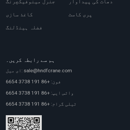
دھات کی پیداوار
جنرل مینوفیکچرنگ
پری کاسٹ
کاغذ سازی
فضلہ ہینڈلنگ
ہم سے رابطہ کریں۔
sale@hndfcrane.com
ای میل:
فون:
+86 191 3738 6654
واٹس ایپ:
+86 191 3738 6654
ٹیلی گرام:
+86 191 3738 6654