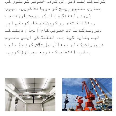
کرنے کے لیے ڈیزائن کردہ خصوصی کرینوں کی
O‘zbekcha
ہماری متنوع رینج کو دریافت کریں۔ ہیوی
ڈیوٹی لفٹنگ سے لے کر درست طریقے سے
ہینڈلنگ تک، ہر کرین کو کارکردگی اور
بھروسے کے ساتھ خصوصی کام انجام دینے کے
لیے بنایا گیا ہے۔ لفٹنگ کی اپنی مخصوص
ضروریات کے لیے مثالی حل تلاش کرنے کے لیے
ہمارے انتخاب کے ذریعے براؤز کریں۔