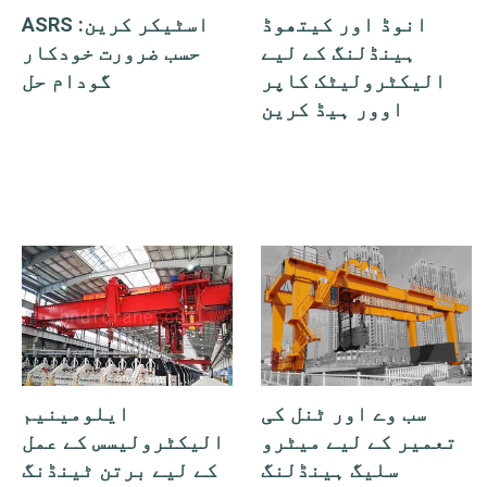
انوڈ اور کیتھوڈ
ASRS اسٹیکر کرین:
لیے موزوں ہے۔
ہینڈلنگ کے لیے
حسب ضرورت خودکار
الیکٹرولیٹک کاپر
گودام حل
اوور ہیڈ کرین
سب وے اور ٹنل کی
ایلومینیم
تعمیر کے لیے میٹرو
الیکٹرولیسس کے عمل
سلیگ ہینڈلنگ
کے لیے برتن ٹینڈنگ