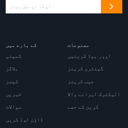
مصنوعات
کے بارے میں
اوور ہیڈ کرینیں
کمپنی
گینٹری کرینز
بلاگز
جیب کرینز
کیسز
الیکٹرک لہرانے والا
خبریں
کرین کے حصے
سوالات
ڈاؤن لوڈ کریں