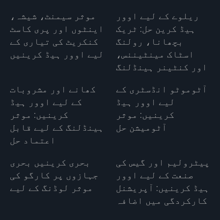
ریلوے کے لیے اوور
موثر سیمنٹ، شیشہ،
ہیڈ کرین حل: ٹریک
اینٹوں اور پری کاسٹ
بچھانا، رولنگ
کنکریٹ کی تیاری کے
اسٹاک مینٹیننس،
لیے اوور ہیڈ کرینیں
اور کنٹینر ہینڈلنگ
آٹوموٹو انڈسٹری کے
کھانے اور مشروبات
لیے اوور ہیڈ
کے لیے اوور ہیڈ
کرینیں: موثر
کرینیں: موثر
آٹومیشن حل
ہینڈلنگ کے لیے قابل
اعتماد حل
پیٹرولیم اور گیس کی
بحری کرینیں بحری
صنعت کے لیے اوور
جہازوں پر کارگو کی
ہیڈ کرینیں: آپریشنل
موثر لوڈنگ کے لیے
کارکردگی میں اضافہ