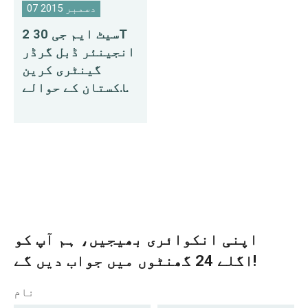
07 دسمبر 2015
2 سیٹ ایم جی 30T
انجینئر ڈبل گرڈر
گینٹری کرین
پاکستان کے حوالے
کر دی گئی
اپنی انکوائری بھیجیں، ہم آپ کو
اگلے 24 گھنٹوں میں جواب دیں گے!
نام