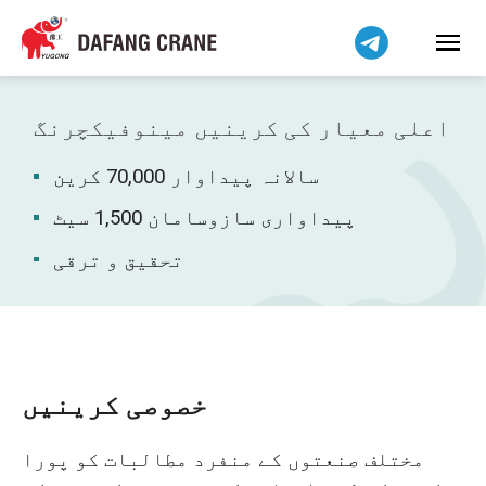
हिन्दी
Bahasa Indonesia
Bahasa Melayu
Tiếng Việt
اعلی معیار کی کرینیں مینوفیکچرنگ
简体中文
سالانہ پیداوار 70,000 کرین
বাংলা
فارسی
پیداواری سازوسامان 1,500 سیٹ
Pilipino
تحقیق و ترقی
Українська
Čeština
Беларуская мова
Kiswahili
خصوصی کرینیں
Dansk
مختلف صنعتوں کے منفرد مطالبات کو پورا
Norsk