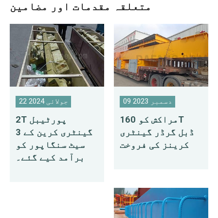
متعلقہ مقدمات اور مضامین
09 دسمبر 2023
22 جولائی 2024
مراکش کو 160T
2T پورٹیبل
ڈبل گرڈر گینٹری
گینٹری کرین کے 3
کرینز کی فروخت
سیٹ سنگاپور کو
برآمد کیے گئے۔