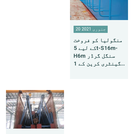
20 جنوری 2021
منگولیا کو فروخت
کے لیے 5t-S16m-
H6m سنگل گرڈر
گینٹری کرین کے 1
سیٹ