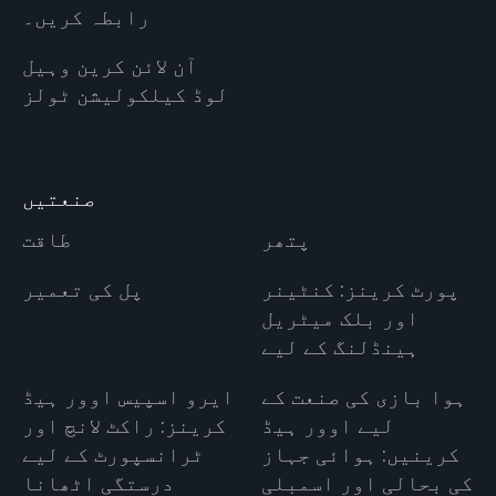
رابطہ کریں۔
آن لائن کرین وہیل
لوڈ کیلکولیشن ٹولز
صنعتیں
پتھر
طاقت
پورٹ کرینز: کنٹینر
پل کی تعمیر
اور بلک میٹریل
ہینڈلنگ کے لیے
ہوا بازی کی صنعت کے
ایرو اسپیس اوور ہیڈ
لیے اوور ہیڈ
کرینز: راکٹ لانچ اور
کرینیں: ہوائی جہاز
ٹرانسپورٹ کے لیے
کی بحالی اور اسمبلی
درستگی اٹھانا