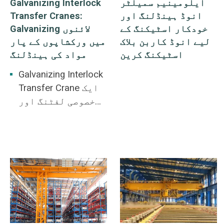
ایلومینیم سمیلٹر
Galvanizing Interlock
تعمیر کی کلیدی
کو ٹھیک ٹھیک
انوڈ ہینڈلنگ اور
Transfer Cranes:
ضمانت کے طور پر
ہینڈل کرتا ہے۔
خودکار اسٹیکنگ کے
Galvanizing لائنوں
کام کرتا ہے۔
لیے انوڈ کاربن بلاک
میں ورکشاپوں کے پار
اسٹیکنگ کرین
مواد کی ہینڈلنگ
Galvanizing Interlock
Transfer Crane ایک
خصوصی لفٹنگ اور
ٹرانسفر سلوشن ہے
جو کہ پروڈکشن
لائنوں کو
گیلوانائز کرنے کے
لیے ڈیزائن کیا
گیا ہے، خاص طور پر
پیچیدہ ورک فلو
اور سخت آپریٹنگ
ماحول والے عمل کے