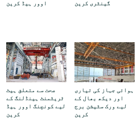
گینٹری کرین
اوور ہیڈ کرین
ہوائی جہاز کی تیاری
صحت سے متعلق ہیٹ
اور دیکھ بھال کے
ٹریٹمنٹ ہینڈلنگ کے
لیے ورک سٹیشن برج
لیے کونچنگ اوور ہیڈ
کرین
کرین