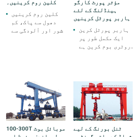
مؤثر پورٹ کارگو
کلین روم کرینیں۔
ہینڈلنگ کے لئے
کلین روم کرینیں
ہاربر پورٹل کرینیں
دھول سے پاک، کم
ہاربر پورٹل کرین
شور اور آلودگی سے
ایک مکمل طور پر
پاک کارکردگی کی
روٹری بوم کرین ہے
خصوصیت رکھتی ہیں،
جو گراؤنڈ ٹریک کے
خاص طور پر
ساتھ چلنے والے
الیکٹرانکس،
گینٹری بیس پر نصب
فارماسیوٹیکلز،
ہے۔ یہ بندرگاہوں
اور ایرو اسپیس
اور ڈاکوں میں
صنعتوں جیسے اعلیٰ
کارگو کی مشینی
پاکیزہ ماحول میں
لوڈنگ اور ان
مواد کو سنبھالنے
لوڈنگ، شپ یارڈز
اور درستگی سے
میں جہاز سازی کے
اٹھانے کے لیے
ٹنل بورنگ کے لیے
100-300T موبائل بوٹ
عمل میں بحری
ڈیزائن کیا گیا
شیلڈ کے ساتھ گینٹری
لہرانے: محفوظ اور