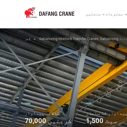
مصنوعات
صنعتیں
ی ہینڈلنگ
گھر
►
یداوار کا سامان
سالانہ پیداوار
1,500 سیٹ
70,000 کرینیں