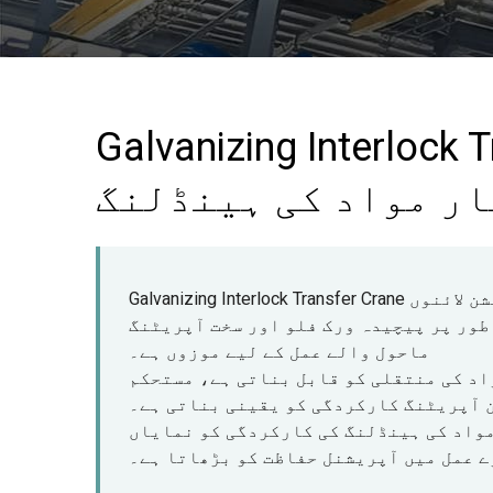
Galvanizing Interlock 
ار مواد کی ہینڈلنگ
Galvanizing Interlock Transfer Crane ایک خصوصی لفٹنگ اور ٹرانسفر سلوشن ہے جو کہ پروڈکشن لائنوں
طور پر پیچیدہ ورک فلو اور سخت آپریٹنگ
ماحول والے عمل کے لیے موزوں ہے۔
د کی منتقلی کو قابل بناتی ہے، مستحکم
 آپریٹنگ کارکردگی کو یقینی بناتی ہے۔
مواد کی ہینڈلنگ کی کارکردگی کو نمایاں
ے عمل میں آپریشنل حفاظت کو بڑھاتا ہے۔