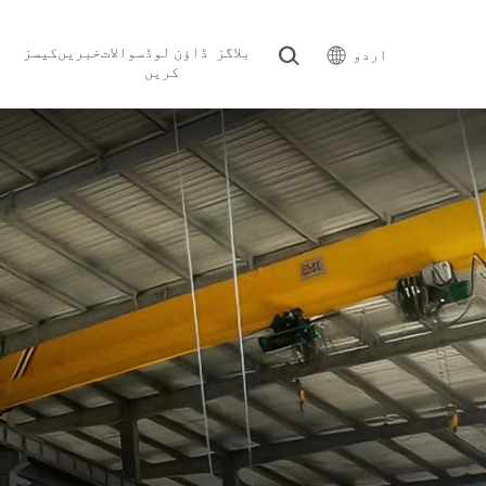
بلاگز
ڈاؤن لوڈ
سوالات
خبریں
کیسز
اردو
کریں