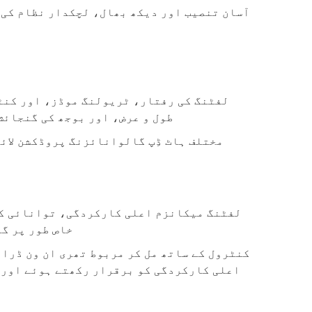
آسان تنصیب اور دیکھ بھال، لچکدار نظام کی 
لفٹنگ کی رفتار، ٹریولنگ موڈز، اور کنٹر
طول و عرض، اور بوجھ کی گنجائش
مختلف ہاٹ ڈِپ گالوانائزنگ پروڈکشن لائ
لفٹنگ میکانزم اعلی کارکردگی، توانائی کی
خاص طور پر گ
اعلی کارکردگی کو برقرار رکھتے ہوئے اور 