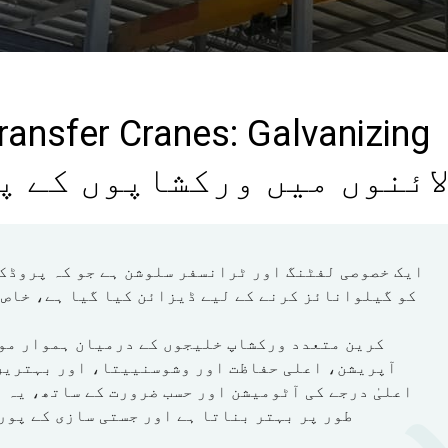
Transfer Cranes: Galvanizing
ائنوں میں ورکشاپوں کے پ
کو گیلوانائز کرنے کے لیے ڈیزائن کیا گیا ہے، خاص 
کرین متعدد ورکشاپ خلیجوں کے درمیان ہموار موا
آپریشن، اعلی حفاظت اور وشوسنییتا، اور بہترین
اعلیٰ درجے کی آٹومیشن اور حسب ضرورت کے ساتھ، یہ 
طور پر بہتر بناتا ہے اور جستی سازی کے پور