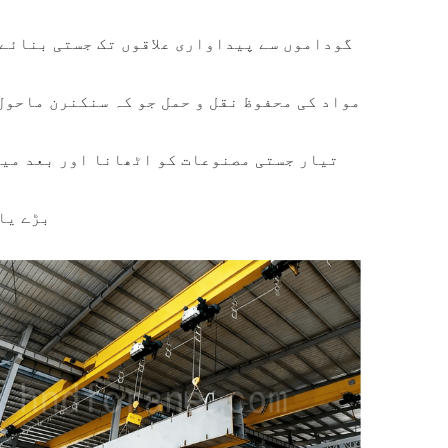
گوداموں سے پیداواری علاقوں تک جستی بنائے 
مواد کی محفوظ نقل و حمل جو کہ سنکنرن ماحول
تیار جستی مصنوعات کو اٹھانا اور بعد میں
بڑے یا