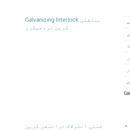
Galvanizing Interlock منتقلی
ت
کرین نردجیکرن
ن
ا
ر
ر
س
جستی انٹرلاک ٹرانسفر کرین