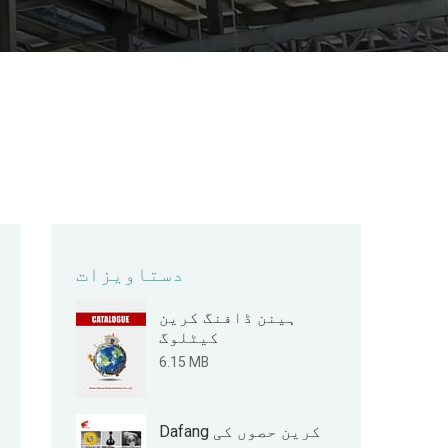
ل
دستاویزات
ہینن ڈافنگ کرین
کیٹلوگ
6.15 MB
Dafang کرین حصوں کی