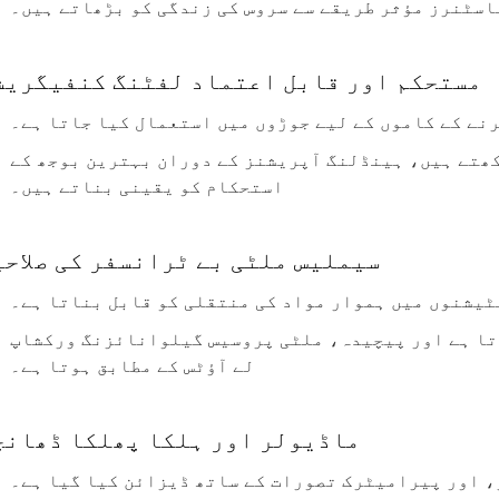
اسٹنرز مؤثر طریقے سے سروس کی زندگی کو بڑھاتے ہیں۔
مستحکم اور قابل اعتماد لفٹنگ کنفیگریش
نے کے کاموں کے لیے جوڑوں میں استعمال کیا جاتا ہے۔
ھتے ہیں، ہینڈلنگ آپریشنز کے دوران بہترین بوجھ کے
استحکام کو یقینی بناتے ہیں۔
سیملیس ملٹی بے ٹرانسفر کی صلاحی
ٹیشنوں میں ہموار مواد کی منتقلی کو قابل بناتا ہے۔
تا ہے اور پیچیدہ، ملٹی پروسیس گیلوانائزنگ ورکشاپ
لے آؤٹس کے مطابق ہوتا ہے۔
ماڈیولر اور ہلکا پھلکا ڈھانچ
 اور پیرامیٹرک تصورات کے ساتھ ڈیزائن کیا گیا ہے۔