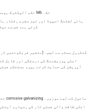
مجموعی طور پر کرین ڈیوٹی کلاس A6 تک، الیکٹرک ہوسٹ ڈیوٹی کلاس کے ساتھ M6 تک۔
ہائی لفٹنگ اسپیڈ اور تیز سفری رفتار ہا
کرتی ہے، جس سے میٹ
اختیاری انکوڈرز کے ساتھ ایک اعلی درجے کی VFD (متغیر فریکوئنسی ڈرائیو) کنٹرول سسٹم سے لیس۔
اعلی پوزیشننگ کی درستگی اور قابل کن
آپریشن کی حمایت کرتے ہیں، مستحکم جستی 
IP55 تحفظ کے ساتھ کلیدی اجزاء، زیادہ نمی اور انتہائی corrosive galvanizing ماحول کے لیے موزوں۔
اعلی طاقت والی جستی تار کی رسیاں، اینٹی