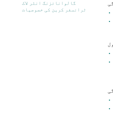
گالوانائزنگ انٹر لاک
ی
ٹرانسفر کرین کی خصوصیات
ل
ی