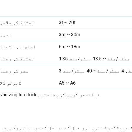
3t ~ 20t
لفٹنگ کی صلاحی
3m ~ 30m
اسپی
6m ~ 18m
اونچائی اٹھان
1.35 میٹر/منٹ ~ 13.5 میٹر/منٹ
لفٹنگ کی رفتا
سفر کی رفتا
A5 ~ A6
ڈیوٹی کلا
Galvanizing Interlock ٹرانسفر کرین کی وضاحتیں
 پروڈکشن لائنوں اور عمل کے مراحل کے درمیان ورک پیس