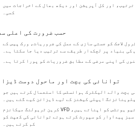
ترتیب، اور کل آپریشن اور دیکھ بھال کے اخراجات میں
کمی۔
حسب ضرورت کی اعلی سط
ول لاجک کو جستی سازی کے عمل کی ضروریات، ورک پیس کے
 کی بنیاد پر لچکدار طریقے سے ترتیب دیا جا سکتا ہے۔
نوں کی اپنی مرضی کے مطابق ضروریات کو پورا کرتا ہے۔
توانائی کی بچت اور ماحول دوست ڈیزائ
 بچت والے الیکٹرک ہوائسٹس کا استعمال کرتے ہیں جو
یلوینائزنگ ایپلی کیشنز کے لیے ڈیزائن کیے گئے ہیں۔
کرین ٹریولنگ میکانزم VFD کنٹرول کے ساتھ مل کر مربوط تھری ان ون ڈرائیو یونٹس کو اپناتے ہیں،
سبز پیداوار کو سپورٹ کرتے ہوئے توانائی کی کھپت کو
کم کرتے ہیں۔