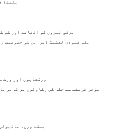
پلیٹڈ ف
برقی لہروں کو اٹھانے اور کم کر
ہکس عمودی لفٹنگ ڈیزائن کی خصوصیت رک
ورکشاپوں اور ورک س
مؤثر طریقے سے جگہ کی رکاوٹوں پر قابو پا
ہلکے وزن، ماڈیولر،