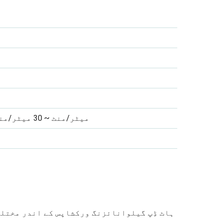
3 میٹر/منٹ ~ 30 میٹر/منٹ، 4 میٹر/منٹ ~ 40 میٹر/منٹ
ہاٹ ڈِپ گیلوانائزنگ ورکشاپس کے اندر مختلف