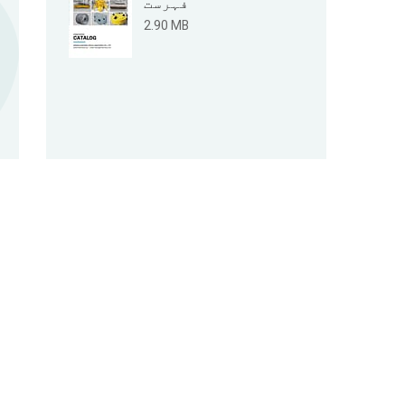
فہرست
2.90 MB