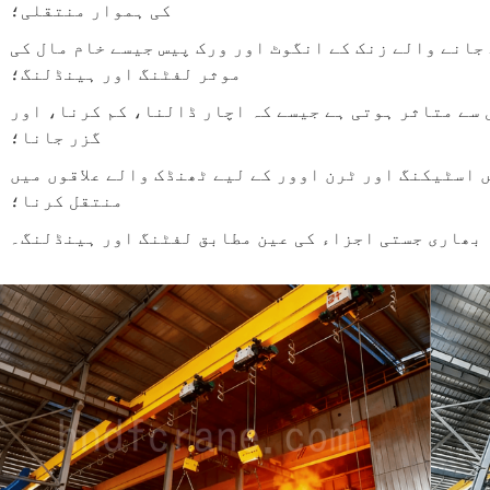
کی ہموار منتقلی؛
جانے والے زنک کے انگوٹ اور ورک پیس جیسے خام مال کی
موثر لفٹنگ اور ہینڈلنگ؛
 سے متاثر ہوتی ہے جیسے کہ اچار ڈالنا، کم کرنا، اور
گزر جانا؛
 اسٹیکنگ اور ٹرن اوور کے لیے ٹھنڈک والے علاقوں میں
منتقل کرنا؛
 بھاری جستی اجزاء کی عین مطابق لفٹنگ اور ہینڈلنگ۔