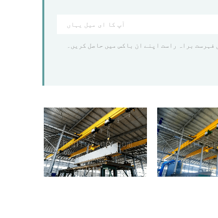
 فہرست براہ راست اپنے ان باکس میں حاصل کریں۔