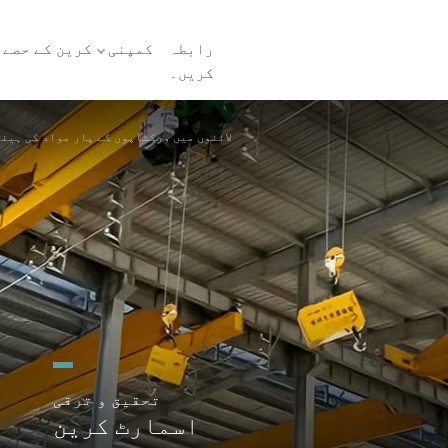
رابطہ
کمپنی
کرین کے حصے
کریں۔
Galvanizing Interlock Transfer Cranes: Galvanizing لائنوں میں ورکشاپوں کے پار مواد ک
تحقیق و ترقی
پ
اسمارٹ کرین