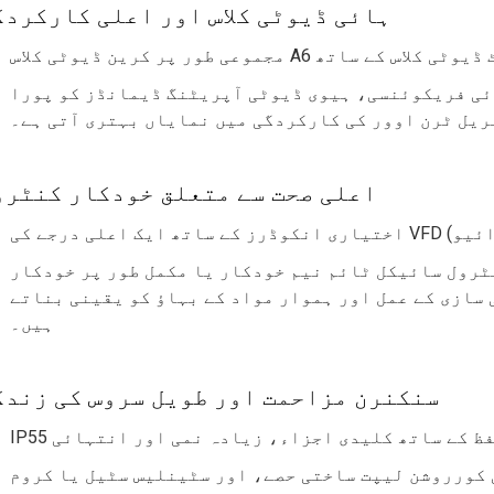
ہائی ڈیوٹی کلاس اور اعلی کارکردگ
ئی فریکوئنسی، ہیوی ڈیوٹی آپریٹنگ ڈیمانڈز کو پورا
ریل ٹرن اوور کی کارکردگی میں نمایاں بہتری آتی ہے۔
اعلی صحت سے متعلق خودکار کنٹرو
ٹرول سائیکل ٹائم نیم خودکار یا مکمل طور پر خودکار
سازی کے عمل اور ہموار مواد کے بہاؤ کو یقینی بناتے
ہیں۔
سنکنرن مزاحمت اور طویل سروس کی زندگ
 کورروشن لیپت ساختی حصے، اور سٹینلیس سٹیل یا کروم