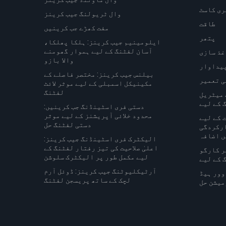
ری کاسٹ
وال ٹریولنگ جیب کرینز
طاقت
مفت کھڑے جب کرینیں
پتھر
ایلومینیم جیب کرینز: ہلکا پھلکا،
آسان لفٹنگ کے لیے ہموار گھومنے
غذ سازی
والا بازو
پیداوار
بیلنس جیب کرینز: مختصر فاصلے کے
ی تعمیر
مکینیکل اسمبلی کے لیے موثر لائٹ
لفٹنگ
 میٹریل
 کے لیے
دستی فری اسٹینڈنگ جب کرینیں:
محدود خلائی آپریشنز کے لیے موثر
 کے لیے
دستی لفٹنگ حل
ارکردگی
ں اضافہ
الیکٹرک فری اسٹینڈنگ جیب کرینز:
اعلیٰ صلاحیت کی تیز رفتار لفٹنگ کے
ر کارگو
لیے مکمل طور پر الیکٹرک سلوشن
 کے لیے
آرٹیکلیوٹنگ جیب کرینز: ڈوئل آرم
وور ہیڈ
لچک کے ساتھ پریسجن لفٹنگ
میشن حل