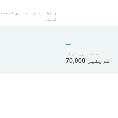
رابطہ
کمپنی
کرین کے حصے
کریں۔
سالانہ پیداوار
70,000 کرینیں