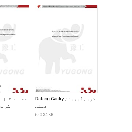
Dafang Gantry کرین آپریشن
دفانگ ڈبل گ
دستی
کرین
650.34 KB