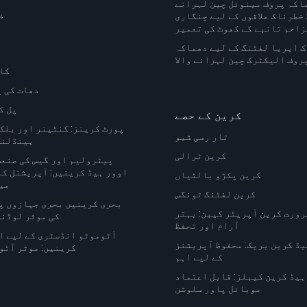
اکہ پروف مینوئل چین لہرانے
پ
 خطرناک علاقوں کے لیے چنگاری
زاحم تانبے کے کھوٹ کی تعمیر
 ایریا لفٹنگ کے لیے دھماکہ
روف الیکٹرک چین لہرانے والا
کا
دھات کی 
پل ک
کرین کے حصے
پورٹ کرینز: کنٹینر اور بلک
تار رسی شیو
ہینڈلنگ
کرین ٹرالی
پیٹرولیم اور گیس کی صنعت
اوور ہیڈ کرینیں: آپریشنل ک
کرین پکڑو بالٹیاں
می
کرین لفٹنگ ٹونگس
بحری کرینیں بحری جہازوں پ
رورت کرین آپریٹر کیبن: بہتر
کی موثر لوڈنگ
آرام اور تحفظ
آٹوموٹو انڈسٹری کے لیے ا
یڈ کرین بریک: محفوظ آپریشنز
کرینیں: موثر آٹو
کے لیے اہم
ہیڈ کرین کیبلز: قابل اعتماد
موبائل پاور سلوشن