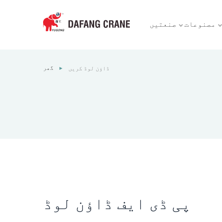
مصنوعات
صنعتیں
گھر
ڈاؤن لوڈ کریں
►
پی ڈی ایف ڈاؤن لوڈ