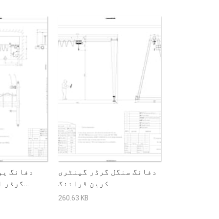
دفانگ سنگل گرڈر گینٹری
دفانگ یو
کرین ڈرائنگ
گرڈر ا
260.63 KB