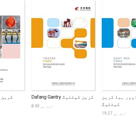
وور ہیڈ کرین
Dafang Gantry کرین کیٹلوگ
کرین 
کیٹلوگ
8.40 ایم بی
19.27 ایم بی