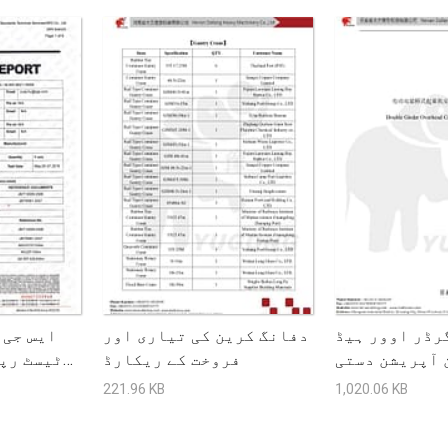
رڈر اوور ہیڈ
دفانگ کرین کی تیاری اور
ایس جی 
 آپریشن دستی
فروخت کے ریکارڈ
ٹیسٹ رپ
221.96 KB
1,020.06 KB