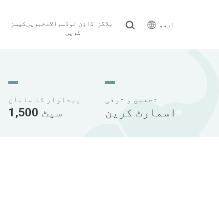
بلاگز
ڈاؤن لوڈ
سوالات
خبریں
کیسز
اردو
کریں
تحقیق و ترقی
پیداوار کا سامان
اسمارٹ کرین
1,500 سیٹ