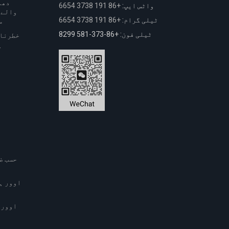
دھم
واٹس ایپ:
+86 191 3738 6654
والے:
ٹیلی گرام:
+86 191 3738 6654
م
ٹیلی فون: +86-373-581 8299
خطرناک
پ
حسب ض
اوور ہ
اوور 