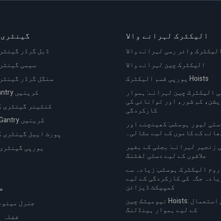
الیکٹرک لہرانے والا
گینٹری 
لیکٹرک وائر رسی لہرانے والا
ڈبل گرڈر گینٹر
الیکٹرک چین لہرانے والا
سیمی گینٹر
یورپی قسم الیکٹرک Hoists
سنگل گرڈر گینٹر
 الیکٹرک چین لہرانے: ہموار
Truss Gantry کرینیں
شن، کم شور، اور توانائی کی
کنٹینر گینٹری 
کارکردگی
سایڈست Gantry کرینیں
ستی لیور ہوسٹس: کھینچنے اور
ھانے کے کاموں کے لیے مثالی۔
پورٹ ایبل گینٹری 
 زنجیر لہرانے: بجلی کے بغیر
یورپی گینٹری
علاقوں کے لیے دستی لفٹنگ
روم الیکٹرک ہوسٹس: زیادہ سے
یادہ جگہ کی کارکردگی کے لیے
کمپیکٹ ڈیزائن
ص
نیومیٹک چین Hoists: صنعتی استعمال
جنرل مینوف
کے لیے ہموار ہینڈلنگ
فضلہ ہ