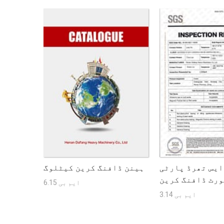
ایس تھرڈ پارٹی
ہینن ڈافنگ کرین کیٹلوگ
ورٹ ڈافنگ کرین
6.15 ایم بی
کے بارے میں
3.14 ایم بی