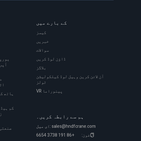
کے بارے میں
کیسز
ا
خبریں
سوالات
ڈاؤن لوڈ کریں
یورپی
آپری
بلاگز
آن لائن کرین وہیل لوڈ کیلکولیشن
د
ٹولز
اٹ
VR پینوراما
ہاتھ کی
کم ہیڈ 
ز
ہم سے رابطہ کریں۔
sales@hndfcrane.com
ای میل:
فون:
+86 191 3738 6654