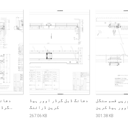
رپی قسم سنگل
دفانگ ڈبل گرڈر اوور ہیڈ
دفانگ
وور ہیڈ کرین
کرین ڈرائنگ
گرڈر
ڈرائنگ
267.06 KB
301.38 KB