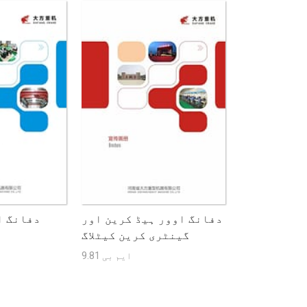
دفانگ اوور ہیڈ کرین اور
دفانگ ا
گینٹری کرین کیٹلاگ
9.81 ایم بی