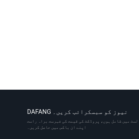
DAFANG نیوز کو سبسکرائب کریں۔
لسٹ میں شامل ہوں، پروڈکٹ کی قیمت کی فہرست براہ راست
اپنے ان باکس میں حاصل کریں۔