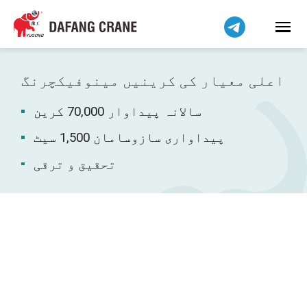
हिन्दी
Bahasa Indonesia
Bahasa Melayu
Tiếng Việt
اعلی معیار کی کرینیں مینوفیکچرنگ
简体中文
سالانہ پیداوار 70,000 کرین
বাংলা
فارسی
پیداواری سازوسامان 1,500 سیٹ
Pilipino
تحقیق و ترقی
Українська
Čeština
Беларуская мова
Kiswahili
Dansk
Norsk