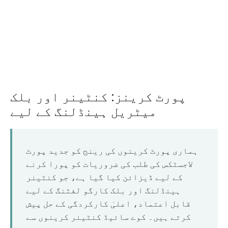
O‘zbekcha
پورٹ کرینز: کنٹینر اور بلک
میٹریل ہینڈلنگ کے لیے
ہماری پورٹ کرینوں کی رینج کو جدید پورٹ
لاجسٹکس کی طلب کی ضروریات کو پورا کرنے
کے لیے ڈیزائن کیا گیا ہے، جو کنٹینر
ہینڈلنگ اور بلک کارگو لفٹنگ کے لیے
قابل اعتماد، اعلیٰ کارکردگی کے حل پیش
کرتے ہیں۔ کوے سائیڈ کنٹینر کرینوں سے