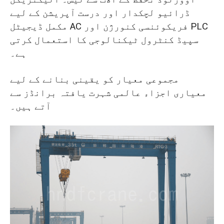
ڈرائیو لچکدار اور درست آپریشن کے لیے
مکمل ڈیجیٹل AC فریکوئنسی کنورژن اور PLC
سپیڈ کنٹرول ٹیکنالوجی کا استعمال کرتی
ہے۔
مجموعی معیار کو یقینی بنانے کے لیے
معیاری اجزاء عالمی شہرت یافتہ برانڈز سے
آتے ہیں۔