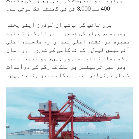
جہازوں کو ایڈجسٹ کرتے ہیں، جن کی صلاحیت
400 سے 3,000 ٹن فی گھنٹہ تک ہوتی ہے۔
برج ٹائپ گراب شپ ان لوڈرز اپنی پختہ
بھروسے، جہاز کی قسموں اور کارگوز کے لیے
مضبوط موافقت، اعلی پیداواری صلاحیت، اعلی
آٹومیشن لیول، کم ناکامی کی شرح، اور آسان
دیکھ بھال کے لیے مشہور ہیں، جو انہیں دنیا
بھر میں ٹرمینلز پر بلک کارگو کی درآمدات
کے لیے بنیادی اتارنے کا سامان بناتے ہیں۔