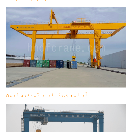
آر ایم جی کنٹینر گینٹری کرین