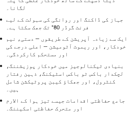
ڈیٹا ڈسپلے کے ساتھ خودکار غلطی کا پتہ
لگانا۔
جہاز کی ڈاکنگ اور روانگی کی سہولت کے لیے
فرنٹ گرڈر 80° تک جھک سکتا ہے۔
ایک سے زیادہ آپریشن کے طریقوں — دستی، نیم
خودکار، اور ریموٹ آٹومیشن — اعلی درجے کی
اور مستحکم کارکردگی۔
بنیادی ٹیکنالوجیز میں خودکار پوزیشننگ،
لچکدار باکس ٹو باکس اسٹیکنگ، ذہین رفتار
کنٹرول، اور جھکاؤ کیبن پروٹیکشن شامل
ہیں۔
جامع حفاظتی اقدامات جیسے تیز ہوا کے الارم
اور متحرک حفاظتی اسکیننگ۔