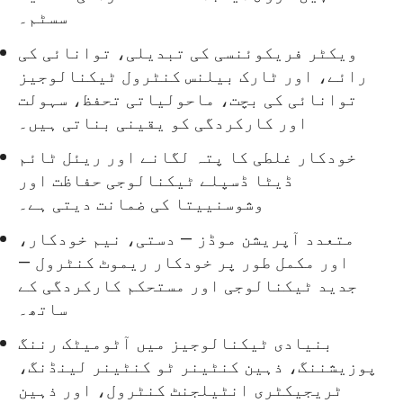
سسٹم۔
ویکٹر فریکوئنسی کی تبدیلی، توانائی کی
رائے، اور ٹارک بیلنس کنٹرول ٹیکنالوجیز
توانائی کی بچت، ماحولیاتی تحفظ، سہولت
اور کارکردگی کو یقینی بناتی ہیں۔
خودکار غلطی کا پتہ لگانے اور ریئل ٹائم
ڈیٹا ڈسپلے ٹیکنالوجی حفاظت اور
وشوسنییتا کی ضمانت دیتی ہے۔
متعدد آپریشن موڈز — دستی، نیم خودکار،
اور مکمل طور پر خودکار ریموٹ کنٹرول —
جدید ٹیکنالوجی اور مستحکم کارکردگی کے
ساتھ۔
بنیادی ٹیکنالوجیز میں آٹومیٹک رننگ
پوزیشننگ، ذہین کنٹینر ٹو کنٹینر لینڈنگ،
ٹریجیکٹری انٹیلجنٹ کنٹرول، اور ذہین