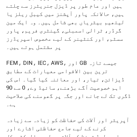
ہیں اور عام طور پر ڈیزل جنریٹرز سے چلتے
ہیں، حالانکہ پاور آپشنز میں کیبل ریلز یا
لیتھیم بیٹریاں بھی شامل ہیں۔ وہ ایک مین
گرڈر، ٹرالی اسمبلی، گینٹری فریم، پاور
سسٹم، اور کنٹینر کے لیے مخصوص اسپریڈرز
پر مشتمل ہوتے ہیں۔
FEM، DIN، IEC، AWS، اور GB جیسے تازہ
ترین بین الاقوامی معیارات کے مطابق
ڈیزائن، تیار، اور معائنہ کیا گیا۔ اس کی
اہم خصوصیت آگے بڑھنے، سائیڈ وے، 0 سے 90
ڈگری تک لے جانے اور جگہ پر گھومنے کی صلاحیت
ہے۔
آپریٹر اور آلات کی حفاظت کو زیادہ سے زیادہ
کرنے کے لیے جامع حفاظتی اشارے اور
اوورلوڈ تحفظ کے آلات سے لیس۔ الیکٹریکل