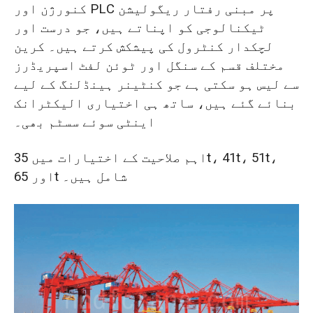
کنورژن اور PLC پر مبنی رفتار ریگولیشن
ٹیکنالوجی کو اپناتے ہیں، جو درست اور
لچکدار کنٹرول کی پیشکش کرتے ہیں۔ کرین
مختلف قسم کے سنگل اور ٹوئن لفٹ اسپریڈرز
سے لیس ہو سکتی ہے جو کنٹینر ہینڈلنگ کے لیے
بنائے گئے ہیں، ساتھ ہی اختیاری الیکٹرانک
اینٹی سوئے سسٹم بھی۔
اہم صلاحیت کے اختیارات میں 35t، 41t، 51t،
اور 65t شامل ہیں۔