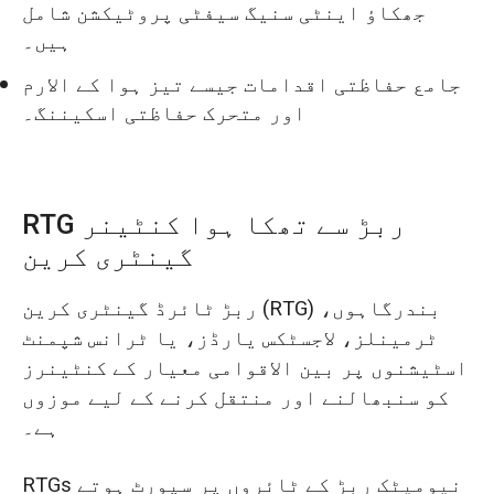
جھکاؤ اینٹی سنیگ سیفٹی پروٹیکشن شامل
ہیں۔
جامع حفاظتی اقدامات جیسے تیز ہوا کے الارم
اور متحرک حفاظتی اسکیننگ۔
RTG ربڑ سے تھکا ہوا کنٹینر
گینٹری کرین
ربڑ ٹائرڈ گینٹری کرین (RTG) بندرگاہوں،
ٹرمینلز، لاجسٹکس یارڈز، یا ٹرانس شپمنٹ
اسٹیشنوں پر بین الاقوامی معیار کے کنٹینرز
کو سنبھالنے اور منتقل کرنے کے لیے موزوں
ہے۔
RTGs نیومیٹک ربڑ کے ٹائروں پر سپورٹ ہوتے