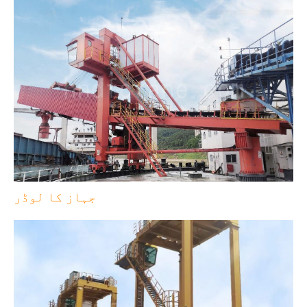
جہاز کا لوڈر