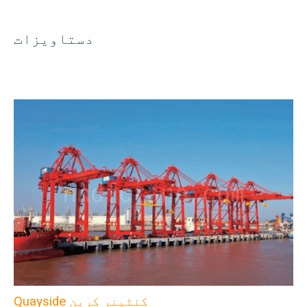
دستاویزات
Quayside کنٹینر کرین