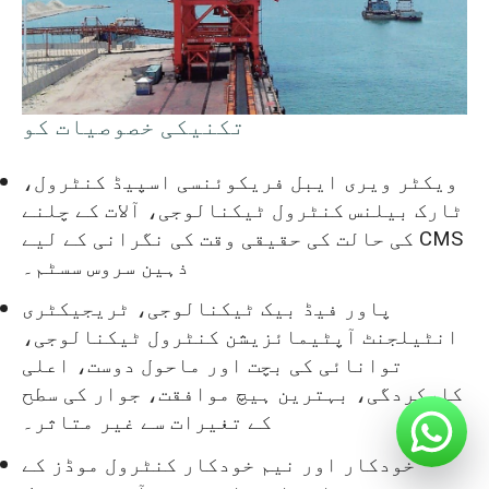
تکنیکی خصوصیات کو
ویکٹر ویری ایبل فریکوئنسی اسپیڈ کنٹرول،
ٹارک بیلنس کنٹرول ٹیکنالوجی، آلات کے چلنے
کی حالت کی حقیقی وقت کی نگرانی کے لیے CMS
ذہین سروس سسٹم۔
پاور فیڈ بیک ٹیکنالوجی، ٹریجیکٹری
انٹیلجنٹ آپٹیمائزیشن کنٹرول ٹیکنالوجی،
توانائی کی بچت اور ماحول دوست، اعلی
کارکردگی، بہترین ہیچ موافقت، جوار کی سطح
کے تغیرات سے غیر متاثر۔
خودکار اور نیم خودکار کنٹرول موڈز کے