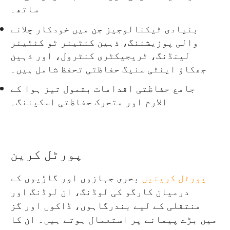
ساتھ۔
بنیادی ٹیکنالوجیز جن میں خودکار چلانے
والی پوزیشننگ، ذہین کنٹینر ٹو کنٹینر
لینڈنگ، ٹریجیکٹری کنٹرول، اور ذہین
جھکاؤ اینٹی سنیگ حفاظتی تحفظ شامل ہیں۔
جامع حفاظتی اقدامات بشمول تیز ہوا کے
الارم اور متحرک حفاظتی اسکیننگ۔
پورٹل کرین
پورٹل کرینیں
بحری جہازوں اور گاڑیوں کے
درمیان کارگو کی لوڈنگ، ان لوڈنگ اور
منتقلی کے لیے بندرگاہوں، ڈاکوں اور گز
میں بڑے پیمانے پر استعمال ہوتے ہیں۔ ان کا