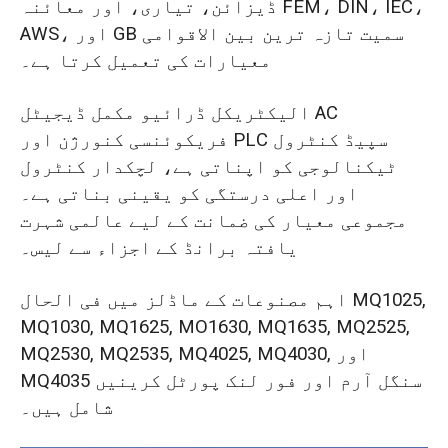
ڈیزائن، تیاری، اور معائنہ FEM، DIN، IEC،
AWS، اور GB سمیت تازہ ترین بین الاقوامی
معیارات کی تعمیل کرتا ہے۔
الیکٹریکل ڈرائیو مکمل ڈیجیٹل AC
فریکوئنسی کنورژن اور PLC سپیڈ کنٹرول
ٹیکنالوجی کو اپناتی ہے، لچکدار کنٹرول
اور اعلی درستگی کو یقینی بناتی ہے۔
مجموعی معیار کی ضمانت کے لیے عالمی شہرت
یافتہ برانڈ کے اجزاء سے لیس۔
اہم مصنوعات کے ماڈلز میں فی الحال MQ1025,
MQ1030, MQ1625, MO1630, MQ1635, MQ2525,
MQ2530, MQ2535, MQ4025, MQ4030, اور
MQ4035 سنگل آرم اور فور لنک پورٹل کرینیں
شامل ہیں۔