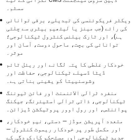
نگرانی کے لیے CMS ذہین سروس مینجمنٹ
سسٹم۔
ویکٹر فریکوئنسی کی تبدیلی، برقی توانائی
کی رائے (جب مینز یا لیتھیم بیٹری سے چلتی
ہے)، اور ٹارک بیلنس کنٹرول ٹیکنالوجی؛
توانائی کی بچت، ماحول دوست، آسان اور
موثر۔
خودکار غلطی کا پتہ لگانے اور ریئل ٹائم
ڈیٹا ڈسپلے ٹیکنالوجی، حفاظت اور
وشوسنییتا کو یقینی بناتی ہے۔
منفرد ٹرالی الائنمنٹ اور فائن ٹیوننگ
ٹیکنالوجی، ذاتی ٹرالی اسٹیئرنگ، جیکنگ
پوائنٹس، اور رول اوور پروٹیکشن ڈیزائن۔
متعدد آپریشن موڈز — دستی، نیم خودکار،
اور مکمل طور پر خودکار ریموٹ کنٹرول —
جدید ٹیکنالوجی اور مستحکم کارکردگی کے