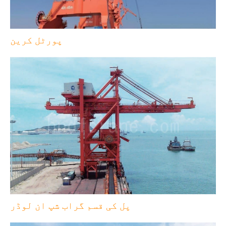
پورٹل کرین
پل کی قسم گراب شپ ان لوڈر