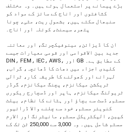
بڑے پیمانے پر استعمال ہوتے ہیں۔ وہ مختلف
کثافتوں اور اناج کے سائز کے مواد کو
سنبھال سکتے ہیں، بشمول ریت، مٹی، چونا
پتھر، سیمنٹ، کوئلہ اور اناج۔
ان کا ڈیزائن، مینوفیکچرنگ، اور معائنہ
جدید بین الاقوامی اور قومی معیارات جیسے
DIN، FEM، IEC، AWS، اور GB کے مطابق ہے۔
کلیدی اجزاء میں دھات کا ڈھانچہ، گراب،
لہرانے اور کھولنے کا طریقہ کار، ٹرالی
ٹریکشن میکانزم، پچنگ میکانزم، گرڈر
ٹریولنگ میکانزم، ہاپر اور ڈسچارج ریکوری
سسٹم، ڈسٹ سے بچاؤ اور ہٹانے کا نظام، بیلٹ
کنویئر سسٹم، خود سے چلنے والا ڈرائیور
کیبن، الیکٹریکل سسٹم، مانیٹرنگ اور الارم
سسٹم شامل ہیں۔ وہ 3,000 سے 250,000 ٹن تک کے