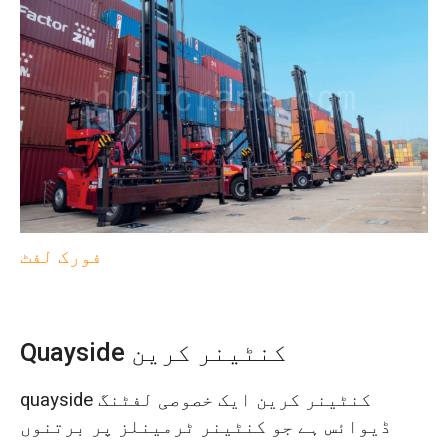
فورک لفٹ
Quayside کنٹینر کرین
quayside کنٹینر کرین ایک خصوصی لفٹنگ
ڈیوائس ہے جو کنٹینر ٹرمینلز پر برتنوں