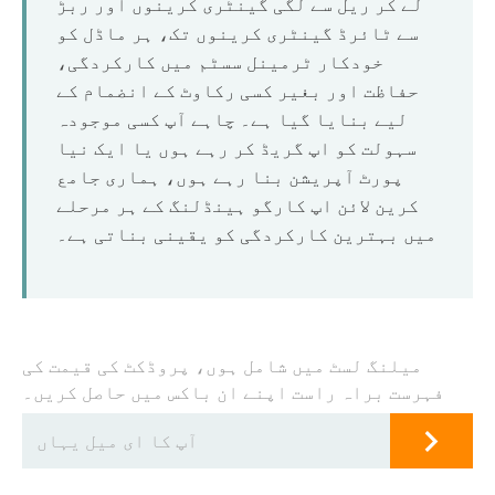
لے کر ریل سے لگی گینٹری کرینوں اور ربڑ
سے ٹائرڈ گینٹری کرینوں تک، ہر ماڈل کو
خودکار ٹرمینل سسٹم میں کارکردگی،
حفاظت اور بغیر کسی رکاوٹ کے انضمام کے
لیے بنایا گیا ہے۔ چاہے آپ کسی موجودہ
سہولت کو اپ گریڈ کر رہے ہوں یا ایک نیا
پورٹ آپریشن بنا رہے ہوں، ہماری جامع
کرین لائن اپ کارگو ہینڈلنگ کے ہر مرحلے
میں بہترین کارکردگی کو یقینی بناتی ہے۔
میلنگ لسٹ میں شامل ہوں، پروڈکٹ کی قیمت کی
فہرست براہ راست اپنے ان باکس میں حاصل کریں۔