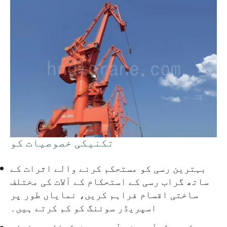
تکنیکی خصوصیات کو
بہترین رسی کو مستحکم کرنے والے اثرات کے
ساتھ گراب رسی کے استحکام کے آلات کی مختلف
ساختی اقسام فراہم کریں، نمایاں طور پر
اسپریڈر سوئنگ کو کم کرتے ہیں۔