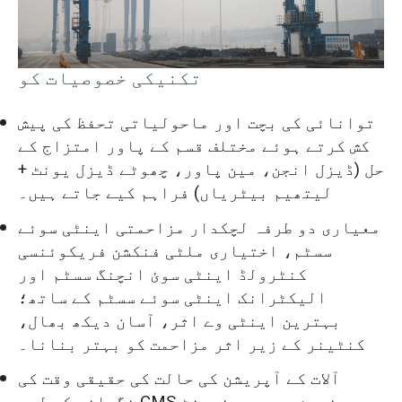
تکنیکی خصوصیات کو
توانائی کی بچت اور ماحولیاتی تحفظ کی پیش
کش کرتے ہوئے مختلف قسم کے پاور امتزاج کے
حل (ڈیزل انجن، مین پاور، چھوٹے ڈیزل یونٹ +
لیتھیم بیٹریاں) فراہم کیے جاتے ہیں۔
معیاری دو طرفہ لچکدار مزاحمتی اینٹی سوئے
سسٹم، اختیاری ملٹی فنکشن فریکوئنسی
کنٹرولڈ اینٹی سوئ انچنگ سسٹم اور
الیکٹرانک اینٹی سوئے سسٹم کے ساتھ؛
بہترین اینٹی وے اثر، آسان دیکھ بھال،
کنٹینر کے زیر اثر مزاحمت کو بہتر بنانا۔
آلات کے آپریشن کی حالت کی حقیقی وقت کی