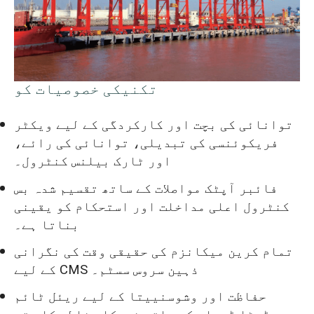
تکنیکی خصوصیات کو
توانائی کی بچت اور کارکردگی کے لیے ویکٹر
فریکوئنسی کی تبدیلی، توانائی کی رائے،
اور ٹارک بیلنس کنٹرول۔
فائبر آپٹک مواصلات کے ساتھ تقسیم شدہ بس
کنٹرول اعلی مداخلت اور استحکام کو یقینی
بناتا ہے۔
تمام کرین میکانزم کی حقیقی وقت کی نگرانی
کے لیے CMS ذہین سروس سسٹم۔
حفاظت اور وشوسنییتا کے لیے ریئل ٹائم