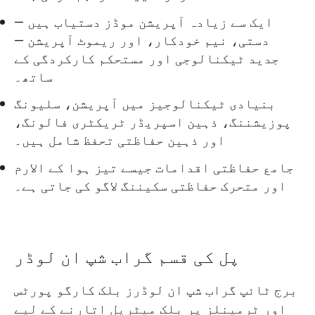
ایک سے زیادہ آپریشن موڈز دستیاب ہیں —
دستی، نیم خودکار، اور ریموٹ آپریشن —
جدید ٹیکنالوجی اور مستحکم کارکردگی کے
ساتھ۔
بنیادی ٹیکنالوجیز میں آپریشن، سلیونگ
پوزیشننگ، ذہین اسپریڈر ٹریکٹری فالونگ،
اور ذہین حفاظتی تحفظ شامل ہیں۔
جامع حفاظتی اقدامات جیسے تیز ہوا کے الارم
اور متحرک حفاظتی سکیننگ لاگو کی جاتی ہے۔
پل کی قسم گراب شپ ان لوڈر
برج ٹائپ گراب شپ ان لوڈرز بلک کارگو پورٹس
اور ٹرمینلز پر بلک میٹریل اتارنے کے لیے