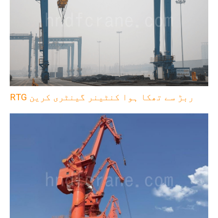
RTG ربڑ سے تھکا ہوا کنٹینر گینٹری کرین