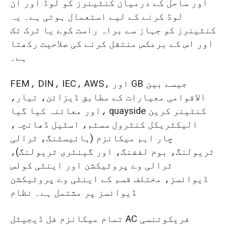
اور ساحل کے درمیان کنٹینرز کو لوڈ اور ان
لوڈ کرنے کے لیے استعمال ہوتی ہے۔ یہ
کنٹینرز کو جہاز سے براہ راست کوے یا ٹرک تک
اور اس کے برعکس منتقل کرنے کی صلاحیت رکھتا
ہے۔
FEM، DIN، IEC، AWS، اور GB جیسے بین
الاقوامی معیارات کے مطابق ڈیزائن، تیار،
اور معائنہ کیا گیا، quayside کنٹینر کرین
الیکٹریکل کنٹرول سسٹم، اسٹیل ڈھانچہ،
چار اہم میکانزم (ہائیسٹنگ، ٹرالی
ٹریولنگ، بوم لففنگ، اور گینٹری ٹریولنگ)،
ٹرالی وے پروٹیکشن اور اینٹی کولس
ڈیوائسز، مختلف قسم کے اینٹی وے پروٹیکشن
ڈیوائسز پر مشتمل ہے۔ نظام
تمام میکانزم فل ڈیجیٹل AC فریکوئنسی