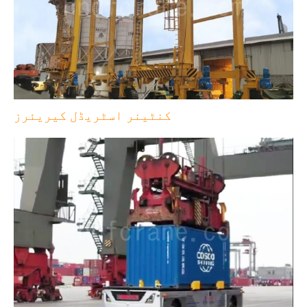
کنٹینر اسٹریڈل کیریئرز