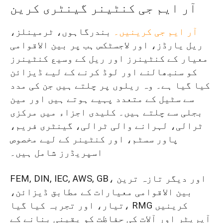
آر ایم جی کنٹینر گینٹری کرین
آر ایم جی کرینیں۔
بندرگاہوں، ٹرمینلز،
ریل یارڈز، اور لاجسٹکس ہب پر بین الاقوامی
معیار کے کنٹینرز اور ریل کے وسیع کنٹینرز
کو سنبھالنے اور لوڈ کرنے کے لیے ڈیزائن
کیا گیا ہے۔ وہ ریلوں پر چلتے ہیں جن کی مدد
سے سٹیل کے متعدد پہیے ہوتے ہیں اور مین
بجلی سے چلتے ہیں۔ کلیدی اجزاء میں مرکزی
ٹرالی، لہرانے والی ٹرالی، گینٹری فریم،
پاور سسٹم، اور کنٹینر کے لیے مخصوص
اسپریڈرز شامل ہیں۔
FEM, DIN, IEC, AWS, GB، اور دیگر تازہ ترین
بین الاقوامی معیارات کے مطابق ڈیزائن،
تیار، اور تجربہ کیا گیا، RMG کرینیں
آپریٹر اور آلات کی حفاظت کو یقینی بنانے کے