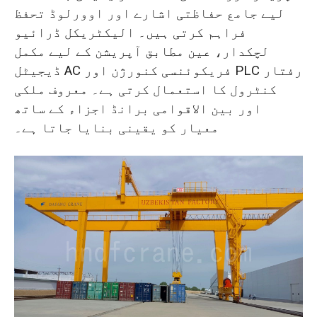
لیے جامع حفاظتی اشارے اور اوورلوڈ تحفظ
فراہم کرتی ہیں۔ الیکٹریکل ڈرائیو
لچکدار، عین مطابق آپریشن کے لیے مکمل
ڈیجیٹل AC فریکوئنسی کنورژن اور PLC رفتار
کنٹرول کا استعمال کرتی ہے۔ معروف ملکی
اور بین الاقوامی برانڈ اجزاء کے ساتھ
معیار کو یقینی بنایا جاتا ہے۔