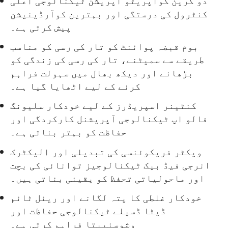
دو کرین کوآپریٹو آپریشن ٹیکنالوجی اعلی
کنٹرول کی درستگی اور بہترین کوآرڈینیشن
پیش کرتی ہے۔
بوم قبضہ پوائنٹ کو تار کی رسی کو مناسب
طریقے سے سمیٹنے، تار کی رسی کی زندگی کو
بڑھانے اور دیکھ بھال میں سہولت فراہم
کرنے کے لیے اٹھایا گیا ہے۔
کنٹینر اسپریڈرز کے لیے خودکار سلیونگ
فالو اپ ٹیکنالوجی آپریشنل کارکردگی اور
حفاظت کو بہتر بناتی ہے۔
ویکٹر فریکوئنسی کی تبدیلی اور الیکٹرک
انرجی فیڈ بیک ٹیکنالوجیز توانائی کی بچت
اور ماحولیاتی تحفظ کو یقینی بناتی ہیں۔
خودکار غلطی کا پتہ لگانے اور ریئل ٹائم
ڈیٹا ڈسپلے ٹیکنالوجی حفاظت اور
وشوسنییتا فراہم کرتی ہے۔