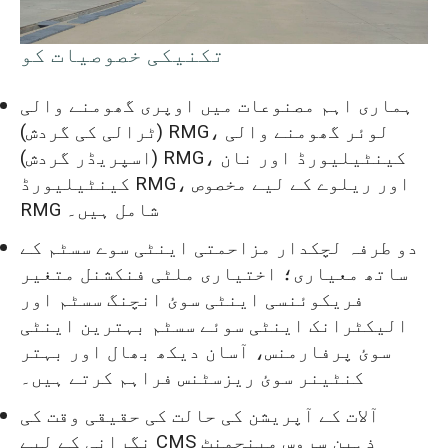
تکنیکی خصوصیات کو
ہماری اہم مصنوعات میں اوپری گھومنے والی
(ٹرالی کی گردش) RMG، لوئر گھومنے والی
(اسپریڈر گردش) RMG، کینٹیلیورڈ اور نان
کینٹیلیورڈ RMG، اور ریلوے کے لیے مخصوص
RMG شامل ہیں۔
دو طرفہ لچکدار مزاحمتی اینٹی سوے سسٹم کے
ساتھ معیاری؛ اختیاری ملٹی فنکشنل متغیر
فریکوئنسی اینٹی سوئ انچنگ سسٹم اور
الیکٹرانک اینٹی سوئے سسٹم بہترین اینٹی
سوئ پرفارمنس، آسان دیکھ بھال اور بہتر
کنٹینر سوئ ریزسٹنس فراہم کرتے ہیں۔
آلات کے آپریشن کی حالت کی حقیقی وقت کی
نگرانی کے لیے CMS ذہین سروس مینجمنٹ