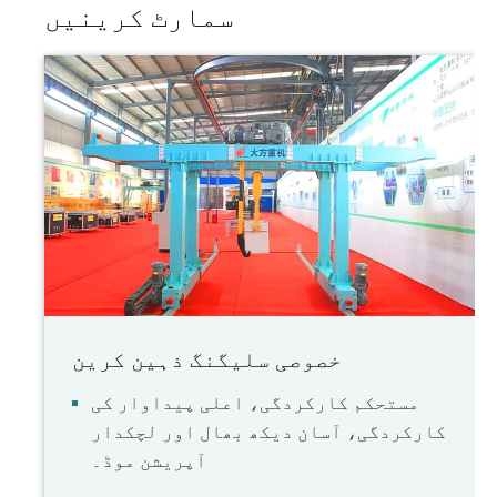
سمارٹ کرینیں
خصوصی سلیگنگ ذہین کرین
مستحکم کارکردگی، اعلی پیداوار کی
کارکردگی، آسان دیکھ بھال اور لچکدار
آپریشن موڈ۔