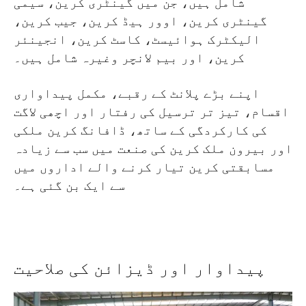
شامل ہیں، جن میں گینٹری کرین، سیمی
گینٹری کرین، اوور ہیڈ کرین، جیب کرین،
الیکٹرک ہوائیسٹ، کاسٹ کرین، انجینئر
کرین، اور بیم لانچر وغیرہ شامل ہیں۔
اپنے بڑے پلانٹ کے رقبے، مکمل پیداواری
اقسام، تیز تر ترسیل کی رفتار اور اچھی لاگت
کی کارکردگی کے ساتھ، ڈافانگ کرین ملکی
اور بیرون ملک کرین کی صنعت میں سب سے زیادہ
مسابقتی کرین تیار کرنے والے اداروں میں
سے ایک بن گئی ہے۔
پیداوار اور ڈیزائن کی صلاحیت