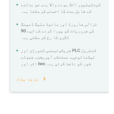
کینٹیلیور الگ ہونے والا ہے، جو بدلنے
کے قابل مدت کا احساس کر سکتا ہے۔
ٹرالی فارورڈ اور سائیڈ سلیگ ڈمپنگ
کی ضروریات کو پورا کرنے کے لیے 90
ڈگری کا رخ کر سکتی ہے۔
فریکوئینسی کنورژن اور PLC کنٹرول
ٹیکنالوجی، مستحکم آپریشن، چھوٹے
اثر اور lwo شور کو نافذ کرتی ہے۔
مزید پڑھ