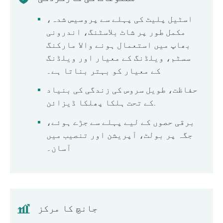
اسٹیل پلیٹ کی پہلے سے پروسیس شدہ،
مکمل طور پر شاٹ بلاسٹنگ، اندرونی
بھاپ میں استعمال ہونے والا مارکنگ
سسٹم، ویلڈنگ کے معیار اور ویلڈنگ
کے معیار کو بہتر بناتا ہے۔
حفاظت، طویل سروس کی زندگی کی بنیاد
کے تحت ہلکا پھلکا ڈیزائن.
برقی حصوں کے لیے پہلے سے جڑے ہوئے،
جگہ پر بولٹ، آپریشن اور تنصیب میں
آسان۔
جانچ کا مرکز