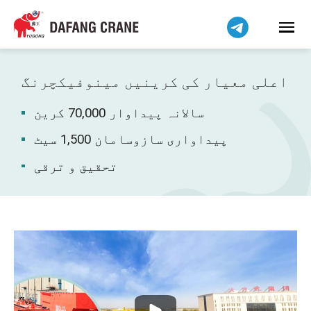
हिन्दी
Bahasa Indonesia
Bahasa Melayu
Tiếng Việt
اعلی معیار کی کرینیں مینوفیکچرنگ
简体中文
سالانہ پیداوار 70,000 کرین
বাংলা
فارسی
پیداواری سازوسامان 1,500 سیٹ
Pilipino
تحقیق و ترقی
Українська
Čeština
Беларуская мова
Kiswahili
Dansk
Norsk