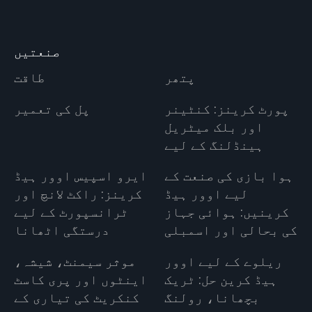
صنعتیں
پتھر
طاقت
پورٹ کرینز: کنٹینر
پل کی تعمیر
اور بلک میٹریل
ہینڈلنگ کے لیے
ہوا بازی کی صنعت کے
ایرو اسپیس اوور ہیڈ
لیے اوور ہیڈ
کرینز: راکٹ لانچ اور
کرینیں: ہوائی جہاز
ٹرانسپورٹ کے لیے
کی بحالی اور اسمبلی
درستگی اٹھانا
ریلوے کے لیے اوور
موثر سیمنٹ، شیشہ،
ہیڈ کرین حل: ٹریک
اینٹوں اور پری کاسٹ
بچھانا، رولنگ
کنکریٹ کی تیاری کے