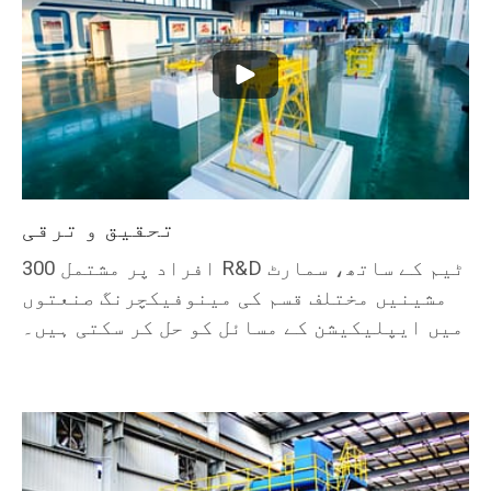
تحقیق و ترقی
300 افراد پر مشتمل R&D ٹیم کے ساتھ، سمارٹ
مشینیں مختلف قسم کی مینوفیکچرنگ صنعتوں
میں ایپلیکیشن کے مسائل کو حل کر سکتی ہیں۔