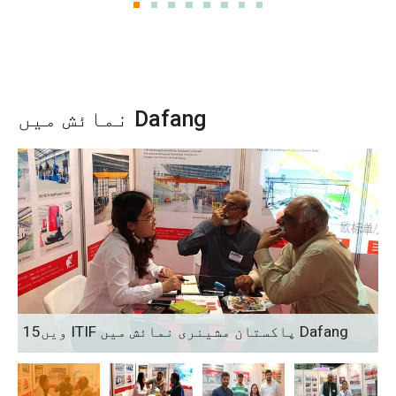
نمائش میں Dafang
15ویں ITIF پاکستان مشینری نمائش میں Dafang