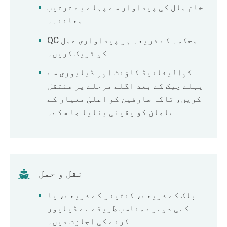
خام مال کی پیداوار سے پہلے بے ترتیب
معائنہ۔
QC محکمہ کے ذریعہ ہر پیداواری عمل
کو ٹریک کریں۔
کوالیفائیڈ کاؤنٹ اور ڈیلیوری سے
پہلے چیک کے بعد اگلے مرحلے پر منتقل
کریں، تاکہ صارفین کو اعلیٰ معیار کے
سامان کو یقینی بنایا جا سکے۔
نقل و حمل
بلک کے ذریعے، کنٹینر کے ذریعے، یا
کسی دوسرے مناسب طریقے سے ڈیلیور
کرنے کی اجازت دیں۔