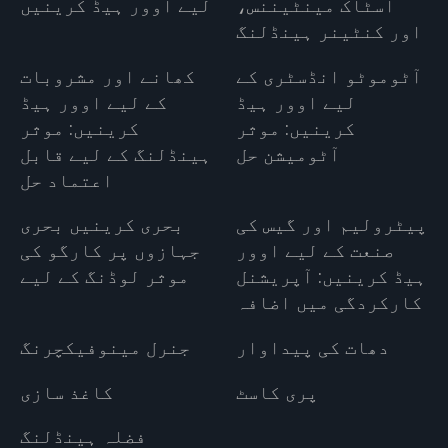
اسٹاک مینٹیننس،
لیے اوور ہیڈ کرینیں
اور کنٹینر ہینڈلنگ
آٹوموٹو انڈسٹری کے
کھانے اور مشروبات
لیے اوور ہیڈ
کے لیے اوور ہیڈ
کرینیں: موثر
کرینیں: موثر
آٹومیشن حل
ہینڈلنگ کے لیے قابل
اعتماد حل
پیٹرولیم اور گیس کی
بحری کرینیں بحری
صنعت کے لیے اوور
جہازوں پر کارگو کی
ہیڈ کرینیں: آپریشنل
موثر لوڈنگ کے لیے
کارکردگی میں اضافہ
دھات کی پیداوار
جنرل مینوفیکچرنگ
پری کاسٹ
کاغذ سازی
فضلہ ہینڈلنگ