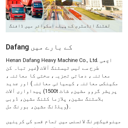
O‘zbekcha
لفٹنگ انڈسٹری کے پہلے اسکوائر میں ڈافنگ
Dafang کے بارے میں
Henan Dafang Heavy Machine Co., Ltd. اچھی
طرح سے لیس ٹیسٹنگ آلات (غیر تباہ کن
معائنہ، دھاتی تجزیہ، سختی کا معائنہ،
مکینکس معائنہ، کیمیائی معائنہ) اور جدید
پیداواری آلات (1500t پریشر گروو مشین، شاٹ
بلاسٹنگ مشین، پلازما کٹنگ مشین، ڈوبی
ویلڈنگ مشین، بورنگ مل)۔
مینوفیکچرنگ لائسنس میں تمام قسم کی کرینیں