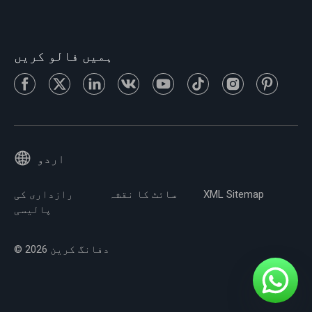
ہمیں فالو کریں
اردو
XML Sitemap
سائٹ کا نقشہ
رازداری کی
پالیسی
© 2026 دفانگ کرین