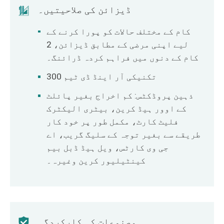
ڈیزائن کی صلاحیتیں۔
کام کے مختلف حالات کو پورا کرنے کے
لیے اپنی مرضی کے مطابق ڈیزائن، 2
کام کے دنوں میں فراہم کردہ ڈرائنگ۔
300 تکنیکی آر اینڈ ڈی ٹیم
ذہین پروڈکٹس: کم اخراج بغیر پائلٹ
کے اوور ہیڈ کرین، بیٹری الیکٹرک
فلیٹ کارٹ، مکمل طور پر خود کار
طریقے سے بغیر توجہ کے سلیگ گریب، اے
جی وی کارٹس، ویل ہیڈ ڈبل بیم
کینٹیلیور کرین وغیرہ۔
مصنوعات کی کارکردگی