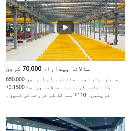
سالانہ پیداوار 70,000 کرین
850,000 مربع میٹر اور تمام قسم کی کرینوں
کا احاطہ کرتا ہے۔ سالانہ برآمد 3,1500+
کرینیں، 110+ ممالک کو فروخت کی گئیں۔