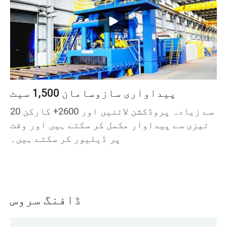
پیداواری سازوسامان 1,500 سیٹ
20 سے زیادہ پروڈکشن لائنیں اور 2600+ کارکن
تیزی سے پیداوار مکمل کر سکتے ہیں اور وقت
پر ڈیلیور کر سکتے ہیں۔
ڈافنگ سروس