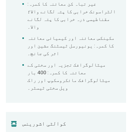
غیر تباہ کن معائنہ کا کمرہ:
الٹراسونک خرابی کا پتہ لگانے والا؛
مقناطیسی ذرہ خرابی کا پتہ لگانے
والا۔
مکینکس معائنہ اور کیمیائی معائنہ
کا کمرہ: یونیورسل ٹیسٹنگ مشین اور
اثر کی جانچ۔
میٹالوگرافک تجزیہ اور سختی کے
معائنہ کا کمرہ: 400 بار
میٹالوگرافک مائکروسکوپ اور راک
ویل سختی ٹیسٹر۔
کوالٹی اشورینس