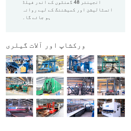
انجینئر 48 گھنٹوں کے اندر فیلڈ
انسٹالیشن اور کمیشننگ کے لیے روانہ
ہو جائے گا۔
ورکشاپ اور آلات گیلری