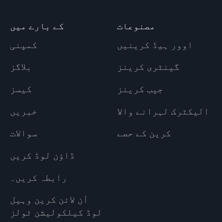
مصنوعات
کے بارے میں
اوور ہیڈ کرینیں
کمپنی
گینٹری کرینز
بلاگز
جیب کرینز
کیسز
الیکٹرک لہرانے والا
خبریں
کرین کے حصے
سوالات
ڈاؤن لوڈ کریں
رابطہ کریں۔
آن لائن کرین وہیل
لوڈ کیلکولیشن ٹولز