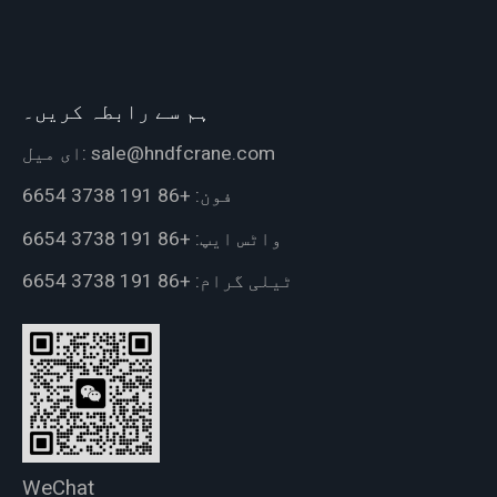
ہم سے رابطہ کریں۔
sale@hndfcrane.com
ای میل:
فون:
+86 191 3738 6654
واٹس ایپ:
+86 191 3738 6654
ٹیلی گرام:
+86 191 3738 6654
WeChat