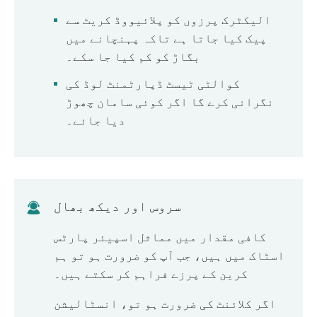
الیکٹرک پرزوں کو پلائیووڈ کریٹ سے
پیک کیا جاتا ہے تاکہ پہنچانے میں
بگاڑ کو کم کیا جا سکے۔
کوالٹی ٹیسٹ ڈپارٹمنٹ لوڈ کی
نگرانی کرے گا اگر کوئی سامان چھوڑ
دیا جائے۔
سروس اور دیکھ بھال
کافی مقدار میں مماثل اسپیئر پارٹس
اسٹاک میں ہیں، جب آپ کو ضرورت ہو تو ہم
کرین کے پرزے فراہم کر سکتے ہیں۔
اگر کلائنٹ کی ضرورت ہو تو، انسٹالیشن