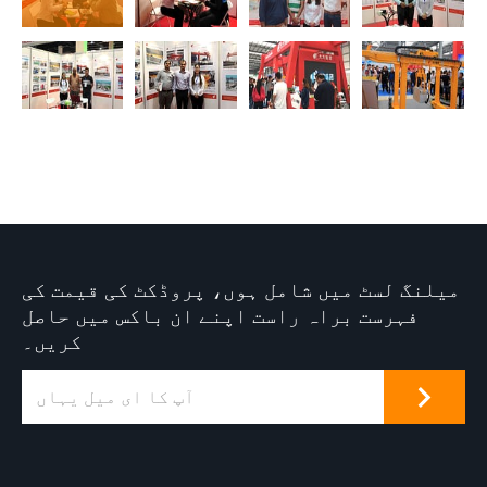
میلنگ لسٹ میں شامل ہوں، پروڈکٹ کی قیمت کی
فہرست براہ راست اپنے ان باکس میں حاصل
کریں۔