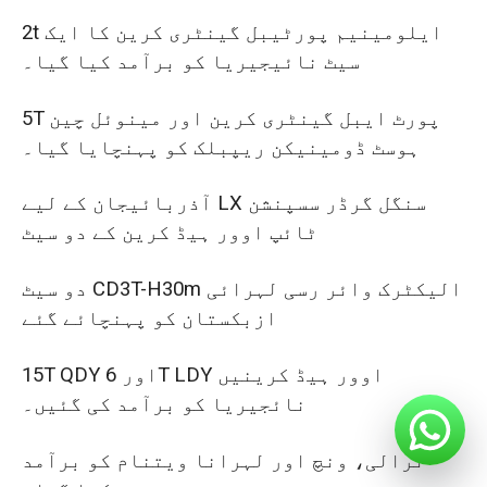
2t ایلومینیم پورٹیبل گینٹری کرین کا ایک
سیٹ نائیجیریا کو برآمد کیا گیا۔
5T پورٹ ایبل گینٹری کرین اور مینوئل چین
ہوسٹ ڈومینیکن ریپبلک کو پہنچایا گیا۔
آذربائیجان کے لیے LX سنگل گرڈر سسپنشن
ٹائپ اوور ہیڈ کرین کے دو سیٹ
دو سیٹ CD3T-H30m الیکٹرک وائر رسی لہرائی
ازبکستان کو پہنچائے گئے
15T QDY اور 6T LDY اوور ہیڈ کرینیں
نائجیریا کو برآمد کی گئیں۔
ٹرالی، ونچ اور لہرانا ویتنام کو برآمد