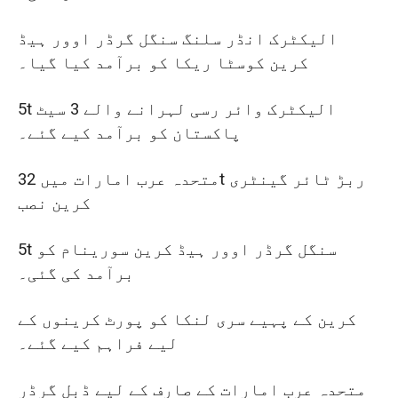
الیکٹرک انڈر سلنگ سنگل گرڈر اوور ہیڈ
کرین کوسٹا ریکا کو برآمد کیا گیا۔
5t الیکٹرک وائر رسی لہرانے والے 3 سیٹ
پاکستان کو برآمد کیے گئے۔
متحدہ عرب امارات میں 32t ربڑ ٹائر گینٹری
کرین نصب
5t سنگل گرڈر اوور ہیڈ کرین سورینام کو
برآمد کی گئی۔
کرین کے پہیے سری لنکا کو پورٹ کرینوں کے
لیے فراہم کیے گئے۔
متحدہ عرب امارات کے صارف کے لیے ڈبل گرڈر