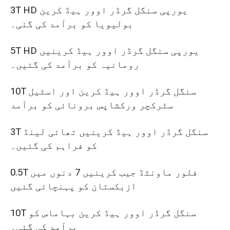
3T HD یورپی سنگل گرڈر اوور ہیڈ کرین
بولیویا کو برآمد کی گئی۔
5T HD یورپی سنگل گرڈر اوور ہیڈ کرینیں
رومانیہ کو برآمد کی گئیں۔
10T سنگل گرڈر اوور ہیڈ کرین اور اسٹیل
سٹرکچر ورکشاپس برونائی کو برآمد
3T سنگل گرڈر اوور ہیڈ کرینیں تھائی لینڈ
کو فراہم کی گئیں۔
0.5T فلور ماونٹڈ جیب کرینیں 7 دنوں میں
ازبکستان کو پہنچائی گئیں
10T سنگل گرڈر اوور ہیڈ کرین بہاماس کو
برآمد کی گئی۔