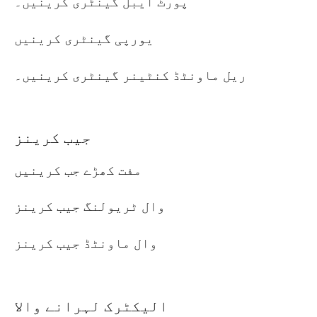
پورٹ ایبل گینٹری کرینیں۔
یورپی گینٹری کرینیں
ریل ماونٹڈ کنٹینر گینٹری کرینیں۔
جیب کرینز
مفت کھڑے جب کرینیں
وال ٹریولنگ جیب کرینز
وال ماونٹڈ جیب کرینز
الیکٹرک لہرانے والا