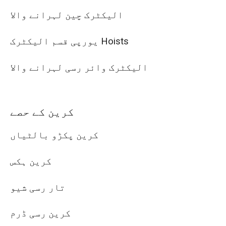
الیکٹرک چین لہرانے والا
یورپی قسم الیکٹرک Hoists
الیکٹرک وائر رسی لہرانے والا
کرین کے حصے
کرین پکڑو بالٹیاں
کرین ہکس
تار رسی شیو
کرین رسی ڈرم