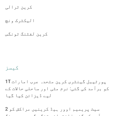
کرین ٹرالی
الیکٹرک ونچ
کرین لفٹنگ ٹونگس
کیسز
1T پورٹیبل گینٹری کرین متحدہ عرب امارات
کو برآمد کی گئی: نرم مٹی اور ساحلی حالات کے
لیے ڈیزائن کیا گیا
2 سیٹ پریمیم اوور ہیڈ کرینیں مراکش کو