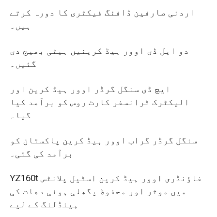
اردنی صارفین ڈافنگ فیکٹری کا دورہ کرتے
ہیں۔
دو ایل ڈی اوور ہیڈ کرینیں ہیٹی بھیج دی
گئیں۔
ایچ ڈی سنگل گرڈر اوور ہیڈ کرین اور
الیکٹرک ٹرانسفر کارٹ روس کو برآمد کیا
گیا۔
سنگل گرڈر گراب اوور ہیڈ کرین پاکستان کو
برآمد کی گئی۔
YZ160t فاؤنڈری اوور ہیڈ کرین اسٹیل پلانٹس
میں موثر اور محفوظ پگھلی ہوئی دھات کی
ہینڈلنگ کے لیے