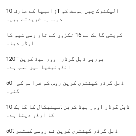
زامبیا کے صارف 10T الیکٹرک چین ہوسٹ کو
دوبارہ خریدتے ہیں۔
کویتی گاہک نے 16 ٹکڑوں کے تار رسی شیو کا
آرڈر دیا۔
120T یورپی ڈبل گرڈر اوور ہیڈ کرین
انڈونیشیا میں نصب ہے۔
50T ڈبل گرڈر گینٹری کرین روس کو فراہم کی
گئی۔
سینیگال کا گاہک 10t ڈبل گرڈر اوور ہیڈ کرین
کا آرڈر دیتا ہے۔
50t ڈبل گرڈر گینٹری کرین نے روسی کسٹمر