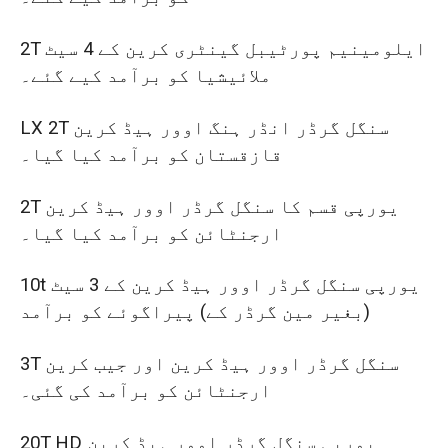
2T ایلومینیم پورٹیبل گینٹری کرین کے 4 سیٹ
ملائیشیا کو برآمد کیے گئے۔
LX 2T سنگل گرڈر انڈر ہنگ اوور ہیڈ کرین
قازقستان کو برآمد کیا گیا۔
2T یورپی قسم کا سنگل گرڈر اوور ہیڈ کرین
ارجنٹائن کو برآمد کیا گیا۔
10t یورپی سنگل گرڈر اوور ہیڈ کرین کے 3 سیٹ
(بغیر مین گرڈر کے) پیراگوئے کو برآمد
3T سنگل گرڈر اوور ہیڈ کرین اور جیب کرین
ارجنٹائن کو برآمد کی گئی۔
20T HD یورپی سنگل گرڈر اوور ہیڈ کرین