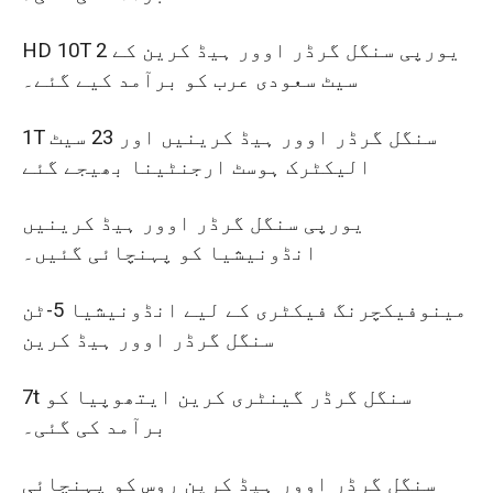
HD 10T یورپی سنگل گرڈر اوور ہیڈ کرین کے 2
سیٹ سعودی عرب کو برآمد کیے گئے۔
1T سنگل گرڈر اوور ہیڈ کرینیں اور 23 سیٹ
الیکٹرک ہوسٹ ارجنٹینا بھیجے گئے
یورپی سنگل گرڈر اوور ہیڈ کرینیں
انڈونیشیا کو پہنچائی گئیں۔
مینوفیکچرنگ فیکٹری کے لیے انڈونیشیا 5-ٹن
سنگل گرڈر اوور ہیڈ کرین
7t سنگل گرڈر گینٹری کرین ایتھوپیا کو
برآمد کی گئی۔
سنگل گرڈر اوور ہیڈ کرین روس کو پہنچائی