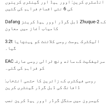
انڈسٹری کرین: اوور ہیڈ اور گینٹری کرینوں
کی 6 نئی اقسام فراہم کی گئیں
Dafang ڈبل گرڈر اوور ہیڈ کرینز Zhuque-2 کے
کامیاب آغاز میں معاون
3.2t الیکٹرک ہوسٹ روسی کلائنٹ کو پہنچایا
گیا۔
EAC سرٹیفکیٹ کے ساتھ ونچ ٹرالی روسی صارف
کو فراہم کی گئی۔
روسی فیکٹری کے زائرین کا حتمی انتخاب:
ڈافانگ کی ڈبل گرڈر گینٹری کرین
کیمرون میں سنگل گرڈر اوور ہیڈ کرین نصب