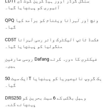
LD1T سنگل گرڈر اوور ہیڈ کرین کوٹ ڈی
آئیوری کو پہنچایا گیا۔
QPQ ونچ اور لہرانا ویتنام کو برآمد کیا
گیا۔
CD5T فکسڈ ٹائپ الیکٹرک وائر رسی لہرانا
منگولیا کو پہنچایا گیا۔
روسی صارفین Dafang فیکٹری کا دورہ کرتے
ہیں۔
ایک سیٹ 50T ہک گروپ نائیجیریا کو پہنچایا
گیا۔
DRS250 وہیل بلاکس کے 6 سیٹ بحرین کو
پہنچائے گئے۔