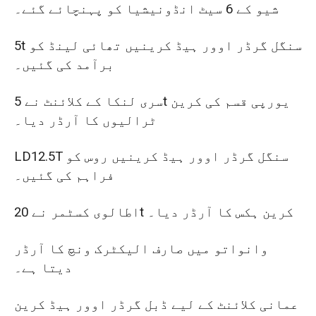
شیو کے 6 سیٹ انڈونیشیا کو پہنچائے گئے۔
5t سنگل گرڈر اوور ہیڈ کرینیں تھائی لینڈ کو
برآمد کی گئیں۔
سری لنکا کے کلائنٹ نے 5t یورپی قسم کی کرین
ٹرالیوں کا آرڈر دیا۔
LD12.5T سنگل گرڈر اوور ہیڈ کرینیں روس کو
فراہم کی گئیں۔
اطالوی کسٹمر نے 20t کرین ہکس کا آرڈر دیا۔
وانواتو میں صارف الیکٹرک ونچ کا آرڈر
دیتا ہے۔
عمانی کلائنٹ کے لیے ڈبل گرڈر اوور ہیڈ کرین