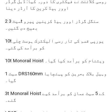
روسی کلائنٹ نے فیکٹری کا دورہ کیا: ڈبل گرڈر
اوور ہیڈ کرین کا آرڈر دینا
2 سیٹ 3t سنگل گرڈر اوور ہیڈ کرینیں پیرو
بھیج دی گئیں۔
10t یورپی قسم کی تار رسی الیکٹرک ہوسٹ چلی
کو برآمد کی گئی۔
10t Monorail Hoist ویتنام کو برآمد کیا گیا۔
1 سیٹ DRS160mm وہیل بلاک بحرین کو پہنچایا
گیا۔
3t Monorail Hoist کے 5 سیٹ عمان کو برآمد کیے
گئے۔