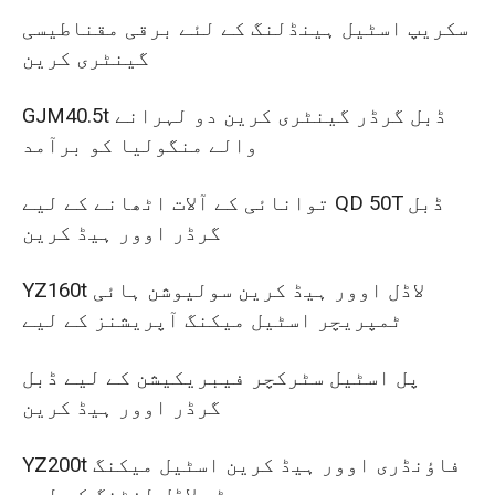
سکریپ اسٹیل ہینڈلنگ کے لئے برقی مقناطیسی
گینٹری کرین
GJM40.5t ڈبل گرڈر گینٹری کرین دو لہرانے
والے منگولیا کو برآمد
توانائی کے آلات اٹھانے کے لیے QD 50T ڈبل
گرڈر اوور ہیڈ کرین
YZ160t لاڈل اوور ہیڈ کرین سولیوشن ہائی
ٹمپریچر اسٹیل میکنگ آپریشنز کے لیے
پل اسٹیل سٹرکچر فیبریکیشن کے لیے ڈبل
گرڈر اوور ہیڈ کرین
YZ200t فاؤنڈری اوور ہیڈ کرین اسٹیل میکنگ
میں بڑے لاڈل لفٹنگ کے لیے