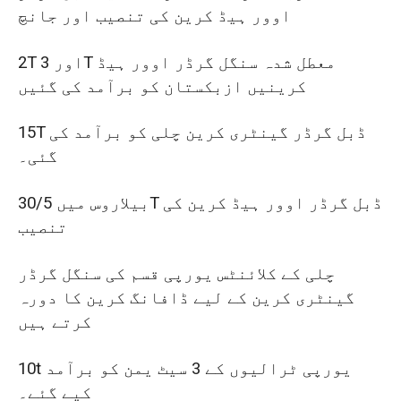
اوور ہیڈ کرین کی تنصیب اور جانچ
2T اور 3T معطل شدہ سنگل گرڈر اوور ہیڈ
کرینیں ازبکستان کو برآمد کی گئیں
15T ڈبل گرڈر گینٹری کرین چلی کو برآمد کی
گئی۔
بیلاروس میں 30/5T ڈبل گرڈر اوور ہیڈ کرین کی
تنصیب
چلی کے کلائنٹس یورپی قسم کی سنگل گرڈر
گینٹری کرین کے لیے ڈافانگ کرین کا دورہ
کرتے ہیں
10t یورپی ٹرالیوں کے 3 سیٹ یمن کو برآمد
کیے گئے۔