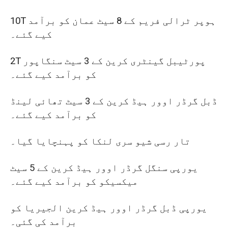
10T ہوپر ٹرالی فریم کے 8 سیٹ عمان کو برآمد
کیے گئے۔
2T پورٹیبل گینٹری کرین کے 3 سیٹ سنگاپور
کو برآمد کیے گئے۔
ڈبل گرڈر اوور ہیڈ کرین کے 3 سیٹ تھائی لینڈ
کو برآمد کیے گئے۔
تار رسی شیو سری لنکا کو پہنچایا گیا۔
یورپی سنگل گرڈر اوور ہیڈ کرین کے 5 سیٹ
میکسیکو کو برآمد کیے گئے۔
یورپی ڈبل گرڈر اوور ہیڈ کرین الجیریا کو
برآمد کی گئی۔