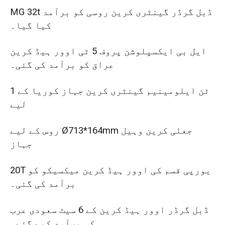
MG 32t ڈبل گرڈر گینٹری کرین روسی کو برآمد
کیا گیا۔
ایل بی ایکسپلوشن پروف 5 ٹی اوور ہیڈ کرین
عراق کو برآمد کی گئی۔
1 ٹن ایلومینیم گینٹری کرین جہاز کوریا کے
لیے
روس کے لیے Ø713*164mm جعلی کرین وہیل
جہاز
20T یورپی قسم کی اوور ہیڈ کرین میکسیکو کو
برآمد کی گئی۔
ڈبل گرڈر اوور ہیڈ کرین کے 6 سیٹ سعودی عرب
کو برآمد کیے گئے۔