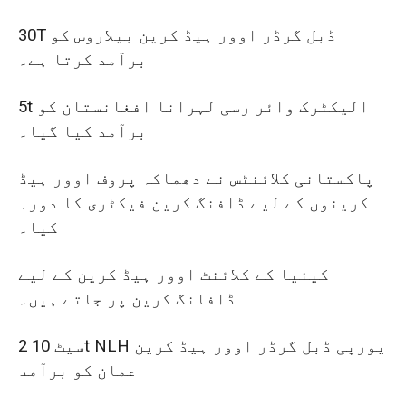
30T ڈبل گرڈر اوور ہیڈ کرین بیلاروس کو
برآمد کرتا ہے۔
5t الیکٹرک وائر رسی لہرانا افغانستان کو
برآمد کیا گیا۔
پاکستانی کلائنٹس نے دھماکہ پروف اوور ہیڈ
کرینوں کے لیے ڈافنگ کرین فیکٹری کا دورہ
کیا۔
کینیا کے کلائنٹ اوور ہیڈ کرین کے لیے
ڈافانگ کرین پر جاتے ہیں۔
2 سیٹ 10t NLH یورپی ڈبل گرڈر اوور ہیڈ کرین
عمان کو برآمد