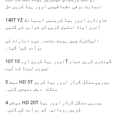
اسمارٹ برقی مقناطیسی اوور ہیڈ کرین حل
140T YZ فاؤنڈری اوور ہیڈ کرینیں اینیانگ
آئرن اینڈ اسٹیل گروپ کو فراہم کی گئیں
الیکٹرک چین ہوسٹ متحدہ عرب امارات کو
برآمد کیا گیا۔
10T اوور ہیڈ کرین اور 15T گینٹری کرین جہاز
نیوزی لینڈ کے لیے
3 سیٹ HD 5T یورپی سنگل گرڈر اوور ہیڈ کرین
بنگلہ دیش بھیجی گئی۔
4 سیٹس HD 20T یورپی سنگل گرڈر اوور ہیڈ
کرین رومانیہ کو برآمد کی گئی۔