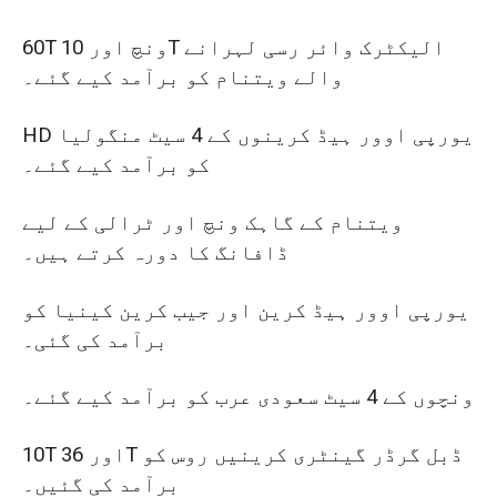
60T ونچ اور 10T الیکٹرک وائر رسی لہرانے
والے ویتنام کو برآمد کیے گئے۔
HD یورپی اوور ہیڈ کرینوں کے 4 سیٹ منگولیا
کو برآمد کیے گئے۔
ویتنام کے گاہک ونچ اور ٹرالی کے لیے
ڈافانگ کا دورہ کرتے ہیں۔
یورپی اوور ہیڈ کرین اور جیب کرین کینیا کو
برآمد کی گئی۔
ونچوں کے 4 سیٹ سعودی عرب کو برآمد کیے گئے۔
10T اور 36T ڈبل گرڈر گینٹری کرینیں روس کو
برآمد کی گئیں۔