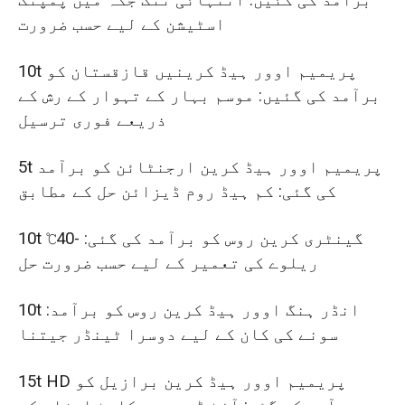
برآمد کی گئیں: انتہائی تنگ جگہ میں پمپنگ
اسٹیشن کے لیے حسب ضرورت
10t پریمیم اوور ہیڈ کرینیں قازقستان کو
برآمد کی گئیں: موسم بہار کے تہوار کے رش کے
ذریعے فوری ترسیل
5t پریمیم اوور ہیڈ کرین ارجنٹائن کو برآمد
کی گئی: کم ہیڈ روم ڈیزائن حل کے مطابق
10t گینٹری کرین روس کو برآمد کی گئی: -40℃
ریلوے کی تعمیر کے لیے حسب ضرورت حل
10t انڈر ہنگ اوور ہیڈ کرین روس کو برآمد:
سونے کی کان کے لیے دوسرا ٹینڈر جیتنا
15t HD پریمیم اوور ہیڈ کرین برازیل کو