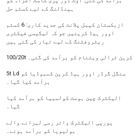
برآمد کی گئی: آؤٹ ڈور پری کاسٹ اجزاء کو
ہینڈلنگ کے لیے کسٹم حل
ازبکستان کیبل پلانٹ کی جدید کاری: 6 کسٹم
اوور ہیڈ کرینیں جو کہ لیگیسی فیکٹری
ریٹروفٹنگ کے لیے تیار کی گئی ہیں
100/20t کرین ٹرالی ویتنام کو برآمد کی گئی۔
5t Ld سنگل گرڈر اوور ہیڈ کرین کمبوڈیا کو
برآمد کیا گیا۔
الیکٹرک چین ہوسٹ کولمبیا کو برآمد کیا
گیا۔
یورپی الیکٹرک وائر رسی لہرانے والے
بولیویا کو برآمد ہوئے۔