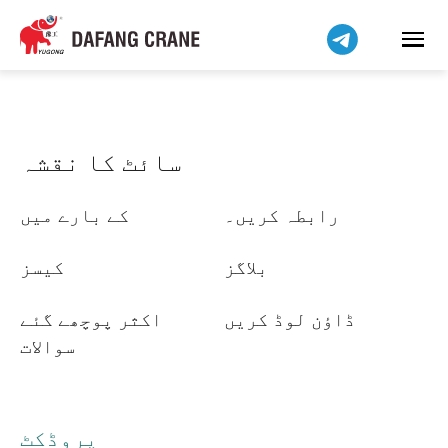
हिन्दी
Bahasa Indonesia
Bahasa Melayu
Tiếng Việt
简体中文
سائٹ کا نقشہ
বাংলা
فارسی
رابطہ کریں۔
کے بارے میں
Pilipino
Українська
بلاگز
کیسز
Čeština
ڈاؤن لوڈ کریں
اکثر پوچھے گئے
Беларуская мова
سوالات
Kiswahili
Dansk
Norsk
پروڈکٹ