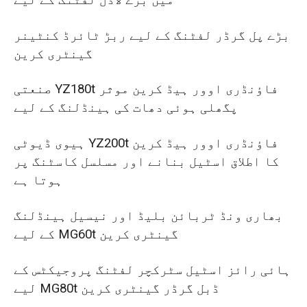
بڑے پل گرڈر لفٹنگ کے لیے ربڑ ٹائرڈ کنٹینر
گینٹری کرین
صنعتی YZ180t فاؤنڈری اوور ہیڈ کرین موثر
پگھلی ہوئی دھات کی ہینڈلنگ کے لیے
ہیوی ڈیوٹی YZ200t فاؤنڈری اوور ہیڈ کرین
کا اطلاق اسٹیل بنانے اور مسلسل کاسٹنگ پر
ہوتا ہے
بھاری ونڈ ٹربائن بلیڈ اور نیسیل ہینڈلنگ
کے لیے MG60t گینٹری کرین
ہائی رائز اسٹیل سٹرکچر لفٹنگ پروجیکٹس کے
لیے MG80t ڈبل گرڈر گینٹری کرین