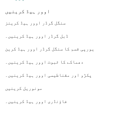
O‘zbekcha
اوور ہیڈ کرینیں
سنگل گرڈر اوور ہیڈ کرینز
ڈبل گرڈر اوور ہیڈ کرینیں۔
یورپی قسم کا سنگل گرڈر اوور ہیڈ کرین
دھماکے کا ثبوت اوور ہیڈ کرینیں۔
پکڑو اور مقناطیسی اوور ہیڈ کرینیں۔
مونوریل کرینیں
فاؤنڈری اوور ہیڈ کرینیں۔