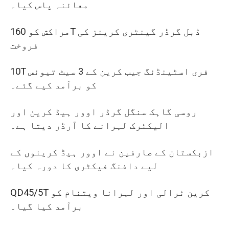
معائنہ پاس کیا۔
مراکش کو 160T ڈبل گرڈر گینٹری کرینز کی
فروخت
10T فری اسٹینڈنگ جیب کرین کے 3 سیٹ تیونس
کو برآمد کیے گئے۔
روسی گاہک سنگل گرڈر اوور ہیڈ کرین اور
الیکٹرک لہرانے کا آرڈر دیتا ہے۔
ازبکستان کے صارفین نے اوور ہیڈ کرینوں کے
لیے دافنگ فیکٹری کا دورہ کیا۔
QD45/5T کرین ٹرالی اور لہرانا ویتنام کو
برآمد کیا گیا۔