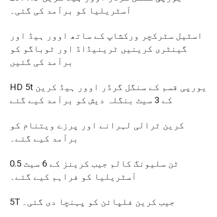
آسٹریلیا کو برآمد کی گئی۔
اسٹیل سٹرکچر ورکشاپ کے ساتھ اوور ہیڈ اور
گینٹری کرینیں ٹرینیڈاڈ اور ٹوباگو کو
برآمد کی گئیں
HD 5t یورپی قسم کے سنگل گرڈر اوور ہیڈ کرین
کے 3 سیٹ بنگلہ دیش کو برآمد کیے گئے
کرین ٹرالی لہرانے اور پرزے ویتنام کو
برآمد کیے گئے۔
0.5 ٹن سلیونگ کالم جیب کرینز کے 6 سیٹ
آسٹریلیا کو فراہم کیے گئے۔
5T جیب کرین فلپائن کو پہنچا دی گئی۔