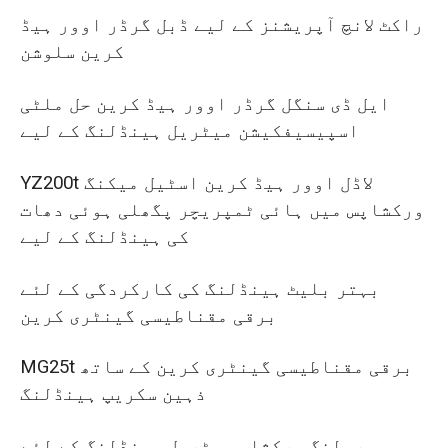
راکٹ لانچ آپریشنز کے لیے ڈبل گرڈر اوور ہیڈ
کرین سلوشن
ایل ڈی سنگل گرڈر اوور ہیڈ کرین حل ملٹی
اسپیسیفکیشن میٹریل ہینڈلنگ کے لیے
YZ200t لاڈل اوور ہیڈ کرین اسٹیل میکنگ
ورکشاپس میں ہائی ٹمپریچر پگھلی ہوئی دھات
کی ہینڈلنگ کے لیے
بہتر بلیٹ ہینڈلنگ کی کارکردگی کے لئے
برقی مقناطیسی گینٹری کرین
MG25t برقی مقناطیسی گینٹری کرین کے ساتھ
ذہین سکریپ ہینڈلنگ
رولنگ ورکشاپ میٹریل ہینڈلنگ کے لئے