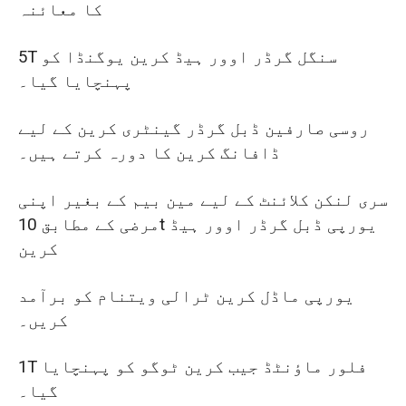
کا معائنہ
5T سنگل گرڈر اوور ہیڈ کرین یوگنڈا کو
پہنچایا گیا۔
روسی صارفین ڈبل گرڈر گینٹری کرین کے لیے
ڈافانگ کرین کا دورہ کرتے ہیں۔
سری لنکن کلائنٹ کے لیے مین بیم کے بغیر اپنی
مرضی کے مطابق 10t یورپی ڈبل گرڈر اوور ہیڈ
کرین
یورپی ماڈل کرین ٹرالی ویتنام کو برآمد
کریں۔
1T فلور ماؤنٹڈ جیب کرین ٹوگو کو پہنچایا
گیا۔