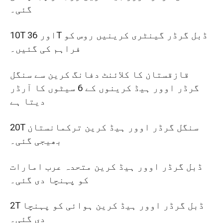
گئی۔
10T اور 36T ڈبل گرڈر گینٹری کرینیں روس کو
فراہم کی گئیں۔
قازقستان کا کلائنٹ دفانگ کرین سے سنگل
گرڈر اوور ہیڈ کرینوں کے 6 سیٹوں کا آرڈر
دیتا ہے
20T سنگل گرڈر اوور ہیڈ کرین ترکمانستان
بھیجی گئی۔
ڈبل گرڈر اوور ہیڈ کرین متحدہ عرب امارات
کو پہنچا دی گئی۔
2T ڈبل گرڈر اوور ہیڈ کرین ہوائی کو پہنچا
دی گئی۔