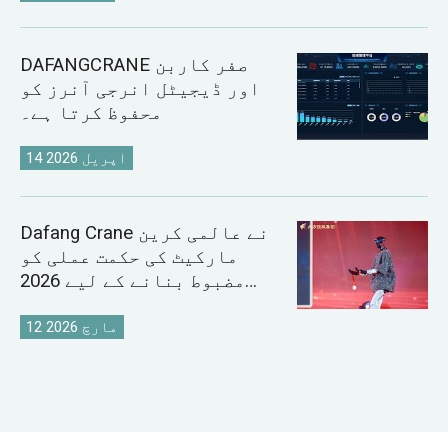
DAFANGCRANE صفر کاربن
اور ڈیجیٹل انرجی آنرز کو
محفوظ کرتا ہے۔
14 اپریل 2026
Dafang Crane نے عالمی کرین
مارکیٹ کی حکمت عملی کو
مضبوط بنانے کے لیے 2026
سیلز کانفرنس کا انعقاد کیا
12 مارچ 2026