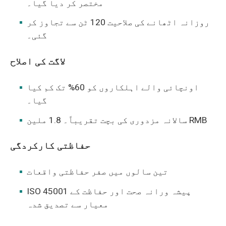
مختصر کر دیا گیا۔
روزانہ اٹھانے کی صلاحیت 120 ٹن سے تجاوز کر
گئی۔
لاگت کی اصلاح
اونچائی والے اہلکاروں کو 60% تک کم کیا
گیا۔
سالانہ مزدوری کی بچت تقریباً۔ 1.8 ملین RMB
حفاظتی کارکردگی
تین سالوں میں صفر حفاظتی واقعات
ISO 45001 پیشہ ورانہ صحت اور حفاظت کے
معیار سے تصدیق شدہ