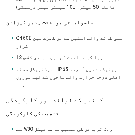
فاصلہ 50 میٹر، ±10 سینٹی میٹر درستگی)
ماحولیاتی موافقت پذیر ڈیزائن
Q460E اعلی طاقت والے اسٹیل سے من گھڑت مین
گرڈر
ہوا کی مزاحمت کی درجہ بندی کلاس 12
الیکٹریکل سسٹم IP65 ریٹیڈ، دھول آلود،
اعلی درجہ حرارت والے ماحول کے لیے موزوں
ہے۔
کسٹمر کے فوائد اور کارکردگی
تنصیب کی کارکردگی
ونڈ ٹربائن کی تنصیب کا سائیکل 30% سے