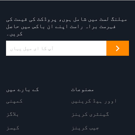
میلنگ لسٹ میں شامل ہوں، پروڈکٹ کی قیمت کی
فہرست براہ راست اپنے ان باکس میں حاصل
کریں۔
مصنوعات
کے بارے میں
اوور ہیڈ کرینیں
کمپنی
گینٹری کرینز
بلاگز
جیب کرینز
کیسز