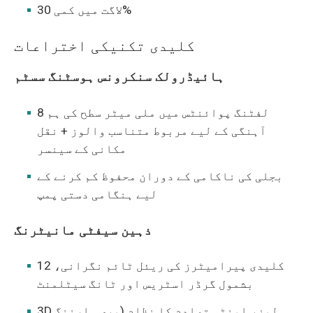
لاگت میں کمی 30%
کلیدی تکنیکی اختراعات
ہائیڈرولک سنکرونس ہوسٹنگ سسٹم
8 لفٹنگ پوائنٹس میں ملی میٹر سطح کی ہم
آہنگی کے لیے مربوط متناسب والوز + نقل
مکانی کے سینسر
بجلی کی ناکامی کے دوران محفوظ کم کرنے کے
لیے ہنگامی دستی پمپ
ذہین سیفٹی مانیٹرنگ
12 کلیدی پیرامیٹرز کی ریئل ٹائم نگرانی،
بشمول گرڈر اسٹریس اور ٹانگ سیٹلمنٹ
3D لیزر اینٹی تصادم کا نظام (پری وارننگ