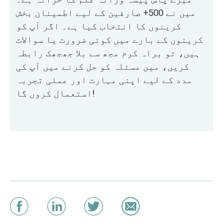
میں نے 500+ صارفین کے لیے اطمینان بخش
کرینوں کا انتخاب کیا ہے۔ اگر آپ کو
کرینوں کے بارے میں کوئی ضرورت یا سوالات
ہیں، تو براہ کرم مجھ سے بلا جھجھک رابطہ
کریں، میں مسئلہ کو حل کرنے میں آپ کی
مدد کے لیے اپنی مہارت اور عملی تجربہ
استعمال کروں گا!