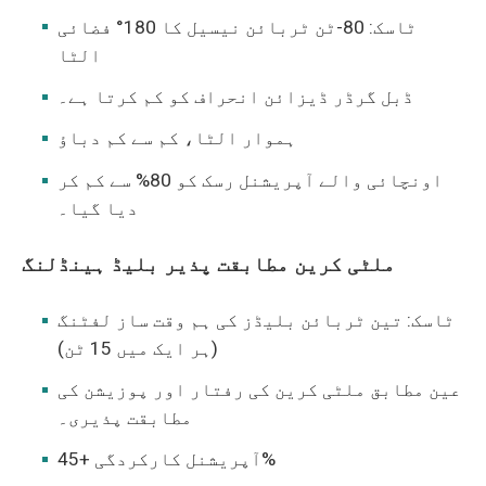
ٹاسک: 80-ٹن ٹربائن نیسیل کا 180° فضائی
الٹا
ڈبل گرڈر ڈیزائن انحراف کو کم کرتا ہے۔
ہموار الٹا، کم سے کم دباؤ
اونچائی والے آپریشنل رسک کو 80% سے کم کر
دیا گیا۔
ملٹی کرین مطابقت پذیر بلیڈ ہینڈلنگ
ٹاسک: تین ٹربائن بلیڈز کی ہم وقت ساز لفٹنگ
(ہر ایک میں 15 ٹن)
عین مطابق ملٹی کرین کی رفتار اور پوزیشن کی
مطابقت پذیری۔
آپریشنل کارکردگی +45%