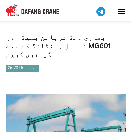
हिन्दी
Bahasa Indonesia
Bahasa Melayu
Tiếng Việt
بھاری ونڈ ٹربائن بلیڈ اور
简体中文
نیسیل ہینڈلنگ کے لیے MG60t
বাংলা
گینٹری کرین
فارسی
Pilipino
26 نومبر 2025
Українська
Čeština
Беларуская мова
Kiswahili
Dansk
Norsk