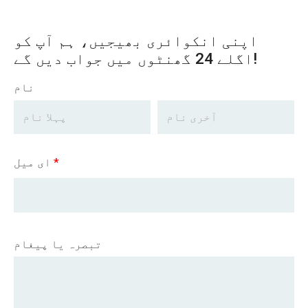
اپنی انکوائری بھیجیں، ہم آپ کو
اگلے 24 گھنٹوں میں جواب دیں گے!
نام
*
ای میل
تبصرہ یا پیغام