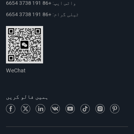
واٹس ایپ:
+86 191 3738 6654
ٹیلی گرام:
+86 191 3738 6654
WeChat
ہمیں فالو کریں