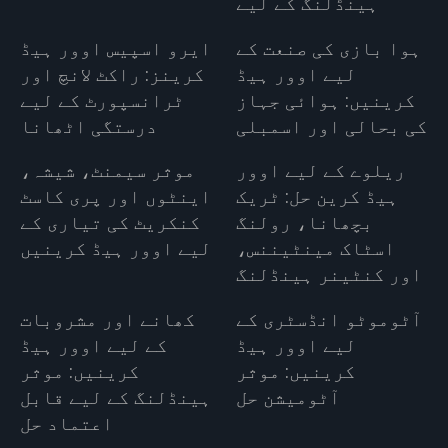
ہینڈلنگ کے لیے
ہوا بازی کی صنعت کے
ایرو اسپیس اوور ہیڈ
لیے اوور ہیڈ
کرینز: راکٹ لانچ اور
کرینیں: ہوائی جہاز
ٹرانسپورٹ کے لیے
کی بحالی اور اسمبلی
درستگی اٹھانا
ریلوے کے لیے اوور
موثر سیمنٹ، شیشہ،
ہیڈ کرین حل: ٹریک
اینٹوں اور پری کاسٹ
بچھانا، رولنگ
کنکریٹ کی تیاری کے
اسٹاک مینٹیننس،
لیے اوور ہیڈ کرینیں
اور کنٹینر ہینڈلنگ
آٹوموٹو انڈسٹری کے
کھانے اور مشروبات
لیے اوور ہیڈ
کے لیے اوور ہیڈ
کرینیں: موثر
کرینیں: موثر
آٹومیشن حل
ہینڈلنگ کے لیے قابل
اعتماد حل