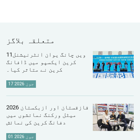
متعلقہ بلاگز
11ویں چانگ یوان انٹرنیشنل
کرین ایکسپو میں ڈافانگ
کرین نے متاثر کیا۔
17 جون 2026
2026 قازقستان اور ازبکستان
میٹل ورکنگ نمائشوں میں
دفانگ کرین کی نمائش
01 جون 2026