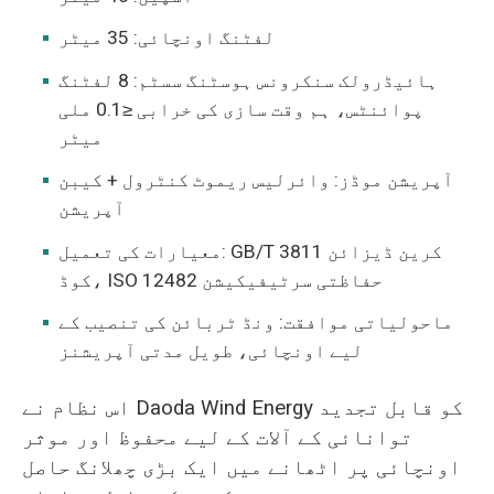
لفٹنگ اونچائی: 35 میٹر
ہائیڈرولک سنکرونس ہوسٹنگ سسٹم: 8 لفٹنگ
پوائنٹس، ہم وقت سازی کی خرابی ≤0.1 ملی
میٹر
آپریشن موڈز: وائرلیس ریموٹ کنٹرول + کیبن
آپریشن
معیارات کی تعمیل: GB/T 3811 کرین ڈیزائن
کوڈ، ISO 12482 حفاظتی سرٹیفیکیشن
ماحولیاتی موافقت: ونڈ ٹربائن کی تنصیب کے
لیے اونچائی، طویل مدتی آپریشنز
اس نظام نے Daoda Wind Energy کو قابل تجدید
توانائی کے آلات کے لیے محفوظ اور موثر
اونچائی پر اٹھانے میں ایک بڑی چھلانگ حاصل