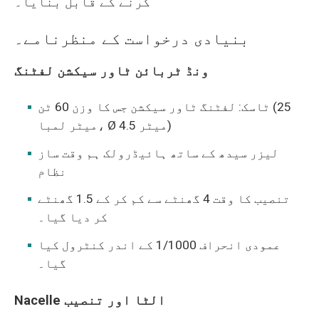
کرنے کے قابل بنایا۔
بنیادی درخواست کے منظرنامے۔
ونڈ ٹربائن ٹاور سیکشن لفٹنگ
ٹاسک: لفٹنگ ٹاور سیکشن جس کا وزن 60 ٹن (25
میٹر لمبا، Ø 4.5 میٹر)
لیزر سیدھ کے ساتھ ہائیڈرولک ہم وقت ساز
نظام
تنصیب کا وقت 4 گھنٹے سے کم کر کے 1.5 گھنٹے
کر دیا گیا۔
عمودی انحراف 1/1000 کے اندر کنٹرول کیا
گیا۔
Nacelle الٹا اور تنصیب