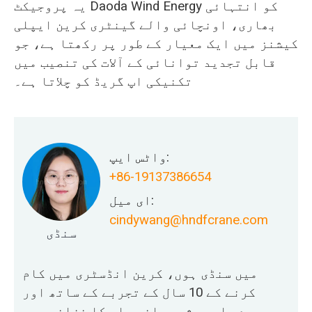
یہ پروجیکٹ Daoda Wind Energy کو انتہائی
بھاری، اونچائی والے گینٹری کرین ایپلی
کیشنز میں ایک معیار کے طور پر رکھتا ہے، جو
قابل تجدید توانائی کے آلات کی تنصیب میں
تکنیکی اپ گریڈ کو چلاتا ہے۔
واٹس ایپ:
+86-19137386654
ای میل:
cindywang@hndfcrane.com
سنڈی
میں سنڈی ہوں، کرین انڈسٹری میں کام
کرنے کے 10 سال کے تجربے کے ساتھ اور
میرے پاس پیشہ ورانہ علم کا خزانہ ہے۔