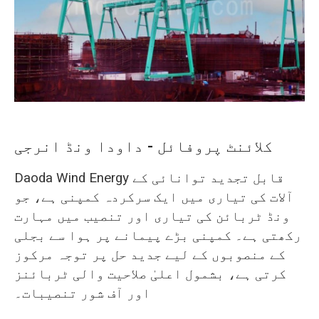
O‘zbekcha
کلائنٹ پروفائل - داودا ونڈ انرجی
Daoda Wind Energy قابل تجدید توانائی کے
آلات کی تیاری میں ایک سرکردہ کمپنی ہے، جو
ونڈ ٹربائن کی تیاری اور تنصیب میں مہارت
رکھتی ہے۔ کمپنی بڑے پیمانے پر ہوا سے بجلی
کے منصوبوں کے لیے جدید حل پر توجہ مرکوز
کرتی ہے، بشمول اعلیٰ صلاحیت والی ٹربائنز
اور آف شور تنصیبات۔