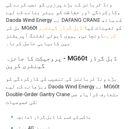
ونڈ ٹربائن کے بڑے پرزوں کو نصب کرنے کی
کارکردگی اور حفاظت کو بہتر بنانے کے لیے،
Daoda Wind Energy نے DAFANG CRANE کے ساتھ
مل کر MG60t کو تعینات کیا
ڈبل گرڈر گینٹری
کرین
اونچائی، ہیوی ڈیوٹی لفٹنگ آپریشنز
میں کامیابی حاصل کرنا۔
پروجیکٹ کا جائزہ - MG60t ڈبل گرڈر
گینٹری کرین
بڑے ونڈ ٹربائنز کی تنصیب کی کارکردگی کو
بڑھانے کے لیے، Daoda Wind Energy نے MG60t
Double-Girder Gantry Crane متعارف کرایا، جس
کی خصوصیات:
باکس کی قسم کا ڈبل گرڈر ڈھانچہ
اسپین: 40 میٹر