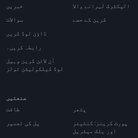
الیکٹرک لہرانے والا
خبریں
کرین کے حصے
سوالات
ڈاؤن لوڈ کریں
رابطہ کریں۔
آن لائن کرین وہیل
لوڈ کیلکولیشن ٹولز
صنعتیں
پتھر
طاقت
پورٹ کرینز: کنٹینر
پل کی تعمیر
اور بلک میٹریل