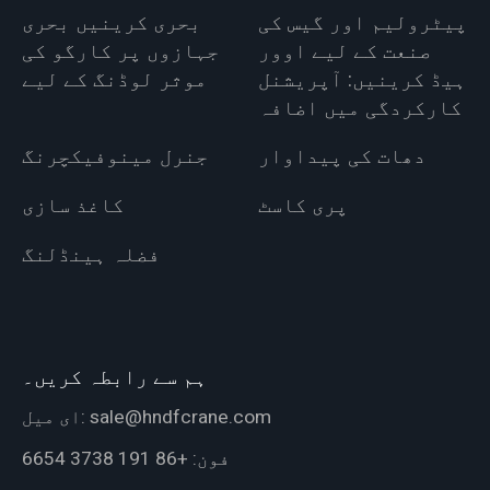
پیٹرولیم اور گیس کی
بحری کرینیں بحری
صنعت کے لیے اوور
جہازوں پر کارگو کی
ہیڈ کرینیں: آپریشنل
موثر لوڈنگ کے لیے
کارکردگی میں اضافہ
دھات کی پیداوار
جنرل مینوفیکچرنگ
پری کاسٹ
کاغذ سازی
فضلہ ہینڈلنگ
ہم سے رابطہ کریں۔
sale@hndfcrane.com
ای میل:
فون:
+86 191 3738 6654