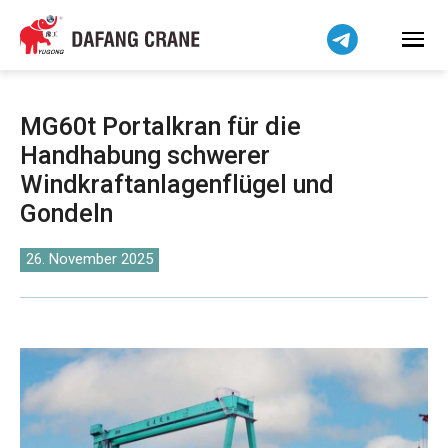
Bahasa Indonesia
Bahasa Melayu
Tiếng Việt
简体中文
MG60t Portalkran für die
বাংলা
Handhabung schwerer
فارسی
Windkraftanlagenflügel und
Pilipino
Gondeln
اردو
26. November 2025
Українська
Čeština
Беларуская мова
Kiswahili
Dansk
Norsk