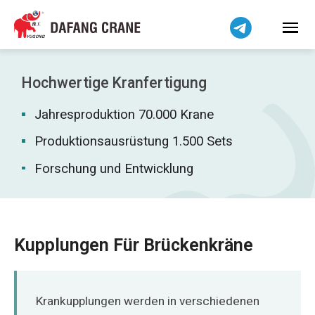
Bahasa Indonesia
Bahasa Melayu
Tiếng Việt
简体中文
Hochwertige Kranfertigung
বাংলা
Jahresproduktion 70.000 Krane
فارسی
Pilipino
Produktionsausrüstung 1.500 Sets
اردو
Forschung und Entwicklung
Українська
Čeština
Беларуская мова
Kupplungen Für Brückenkräne
Kiswahili
Dansk
Norsk
Krankupplungen werden in verschiedenen