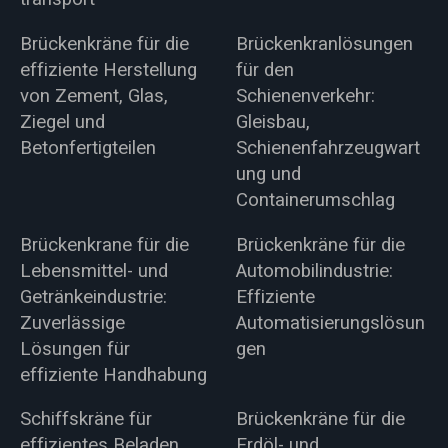
Brückenkräne für die
Brückenkranlösungen
effiziente Herstellung
für den
von Zement, Glas,
Schienenverkehr:
Ziegel und
Gleisbau,
Betonfertigteilen
Schienenfahrzeugwart
ung und
Containerumschlag
Brückenkrane für die
Brückenkräne für die
Lebensmittel- und
Automobilindustrie:
Getränkeindustrie:
Effiziente
Zuverlässige
Automatisierungslösun
Lösungen für
gen
effiziente Handhabung
Schiffskräne für
Brückenkräne für die
effizientes Beladen
Erdöl- und