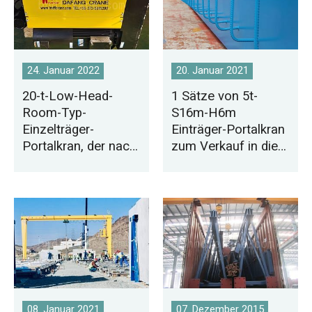
24. Januar 2022
20. Januar 2021
20-t-Low-Head-
1 Sätze von 5t-
Room-Typ-
S16m-H6m
Einzelträger-
Einträger-Portalkran
Portalkran, der nach
zum Verkauf in die
Tunesien exportiert
Mongolei
wird
08. Januar 2021
07. Dezember 2015