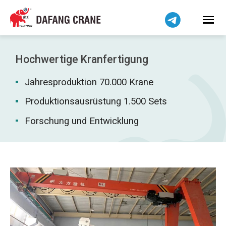
Bahasa Indonesia
Bahasa Melayu
Tiếng Việt
简体中文
Hochwertige Kranfertigung
বাংলা
Jahresproduktion 70.000 Krane
فارسی
Pilipino
Produktionsausrüstung 1.500 Sets
اردو
Forschung und Entwicklung
Українська
Čeština
Беларуская мова
Kiswahili
Dansk
Norsk