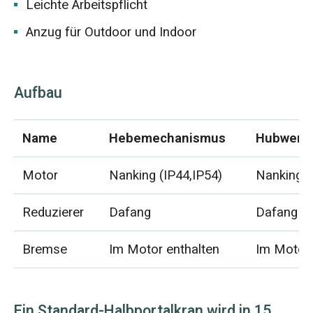
Leichte Arbeitspflicht
Anzug für Outdoor und Indoor
Aufbau
Name
Hebemechanismus
Hubwerk
Motor
Nanking (IP44,IP54)
Nanking (
Reduzierer
Dafang
Dafang
Bremse
Im Motor enthalten
Im Motor 
Ein Standard-Halbportalkran wird in 15