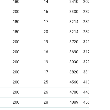
180
14
2410
2070
1800
200
16
3330
2820
2220
180
17
3214
2895
2247
180
20
3214
2876
2500
200
19
3720
3295
3000
200
16
3690
3127
2420
200
19
3930
3294
3460
200
17
3820
3310
2680
200
25
4560
4100
3900
200
26
4780
4400
4200
200
28
4889
4550
4400