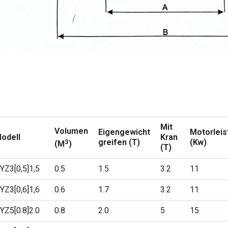
Mit
Volumen
Eigengewicht
Motorleis
odell
Kran
3
greifen
(T)
(Kw)
(M
)
(T)
YZ3[0,5]1,5
0.5
1.5
3.2
11
YZ3[0,6]1,6
0.6
1.7
3.2
11
YZ5[0.8]2.0
0.8
2.0
5
15