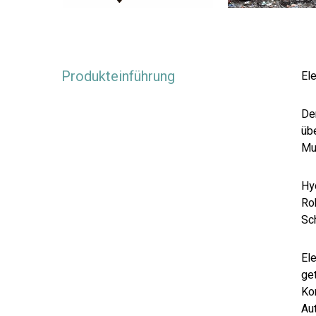
Produkteinführung
El
De
üb
Mu
Hy
Ro
Sc
El
ge
Ko
Au