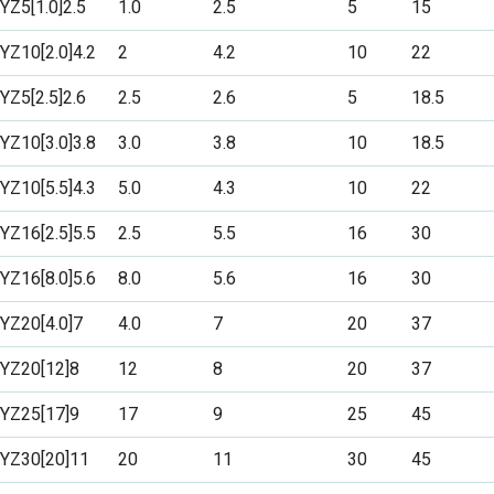
YZ5[1.0]2.5
1.0
2.5
5
15
YZ10[2.0]4.2
2
4.2
10
22
YZ5[2.5]2.6
2.5
2.6
5
18.5
YZ10[3.0]3.8
3.0
3.8
10
18.5
YZ10[5.5]4.3
5.0
4.3
10
22
YZ16[2.5]5.5
2.5
5.5
16
30
YZ16[8.0]5.6
8.0
5.6
16
30
YZ20[4.0]7
4.0
7
20
37
YZ20[12]8
12
8
20
37
YZ25[17]9
17
9
25
45
YZ30[20]11
20
11
30
45