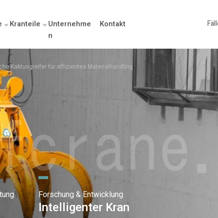
e
Kranteile
Unternehme
Kontakt
Fäl
n
he Kaktusgreifer für effizientes Materialhandling
tung
Forschung & Entwicklung
Intelligenter Kran