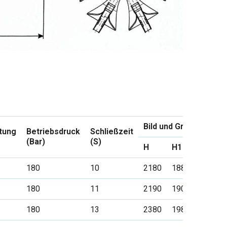
Bild und Größe (mm)
tung
Betriebsdruck
Schließzeit
(Bar)
(S)
H
H1
A
180
10
2180
1880
1570
180
11
2190
1900
1600
180
13
2380
1980
1700