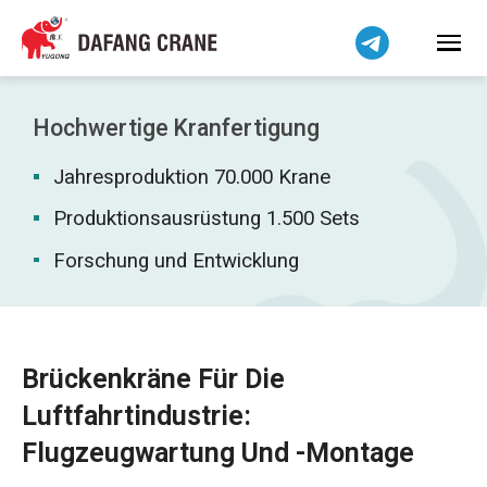
Bahasa Indonesia
Bahasa Melayu
Tiếng Việt
简体中文
Hochwertige Kranfertigung
বাংলা
Jahresproduktion 70.000 Krane
فارسی
Pilipino
Produktionsausrüstung 1.500 Sets
اردو
Forschung und Entwicklung
Українська
Čeština
Беларуская мова
Brückenkräne Für Die
Kiswahili
Luftfahrtindustrie:
Dansk
Flugzeugwartung Und -montage
Norsk