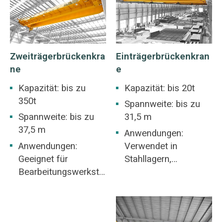
Zweiträgerbrückenkra
Einträgerbrückenkran
Ne
E
Kapazität: bis zu
Kapazität: bis 20t
350t
Spannweite: bis zu
Spannweite: bis zu
31,5 m
37,5 m
Anwendungen:
Anwendungen:
Verwendet in
Geeignet für
Stahllagern,
Bearbeitungswerkstä
Bergwerken, der
tten, Werkstätten der
Betonindustrie,
Metallurgie, Lager,
Lagerhäusern,
Lager, Kraftwerke,
Fabriken, Häfen und