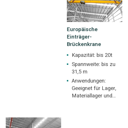
Werkstätten der
im Schiffsbau usw.
Leicht- und
Laufkran ein
Textilindustrie,
gemeinsames
Werkstätten der
Merkmal vieler
Europäische
Lebensmittelindustri
Industriearbeitsplätz
Einträger-
e.
e für verschiedene
Brückenkrane
Hebeanwendungen.
Kapazität: bis 20t
Spannweite: bis zu
31,5 m
Anwendungen:
Geeignet für Lager,
Materiallager und
allgemeines
Fabrikgelände.