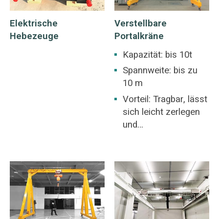
Elektrische
Verstellbare
Hebezeuge
Portalkräne
Kapazität: bis 10t
Spannweite: bis zu
10 m
Vorteil: Tragbar, lässt
sich leicht zerlegen
und
zusammenbauen.
Keine Notwendigkeit,
Bodenschiene zu
pflastern.