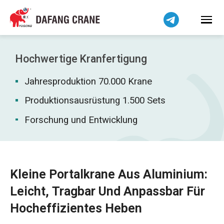
Bahasa Indonesia
Bahasa Melayu
Tiếng Việt
简体中文
Hochwertige Kranfertigung
বাংলা
Jahresproduktion 70.000 Krane
فارسی
Pilipino
Produktionsausrüstung 1.500 Sets
اردو
Forschung und Entwicklung
Українська
Čeština
Беларуская мова
Kleine Portalkrane Aus Aluminium:
Kiswahili
Leicht, Tragbar Und Anpassbar Für
Dansk
Hocheffizientes Heben
Norsk