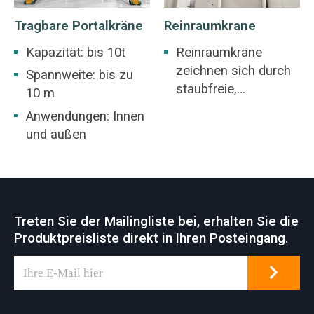
Tragbare Portalkräne
Reinraumkrane
Kapazität: bis 10t
Reinraumkräne
zeichnen sich durch
Spannweite: bis zu
staubfreie,
10 m
geräuscharme und
Anwendungen: Innen
kontaminationsfreie
und außen
Leistung aus und
wurden speziell für
die
Materialhandhabung
und das
Treten Sie der Mailingliste bei, erhalten Sie die
Präzisionsheben in
Produktpreisliste direkt in Ihren Posteingang.
hochreinen
Umgebungen wie der
Elektronik-, Pharma-
und Luft- und