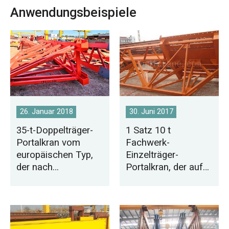
Anwendungsbeispiele
26. Januar 2018
30. Juni 2017
35-t-Doppelträger-
1 Satz 10 t
Portalkran vom
Fachwerk-
europäischen Typ,
Einzelträger-
der nach
Portalkran, der auf
Bangladesch
die Philippinen
exportiert wird
exportiert wird