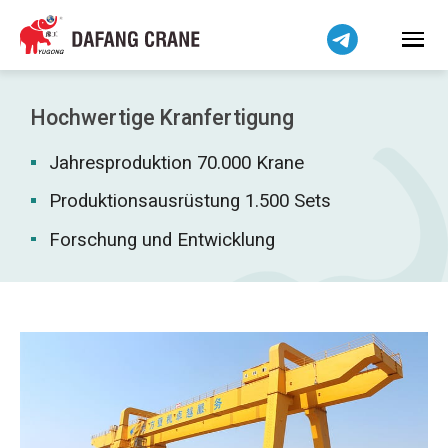
Bahasa Indonesia
Bahasa Melayu
Tiếng Việt
简体中文
Hochwertige Kranfertigung
বাংলা
Jahresproduktion 70.000 Krane
فارسی
Pilipino
Produktionsausrüstung 1.500 Sets
اردو
Forschung und Entwicklung
Українська
Čeština
Беларуская мова
Kiswahili
Dansk
Norsk