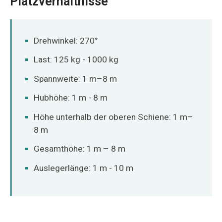
Platzverhältnisse
O‘zbekcha
Drehwinkel: 270°
Last: 125 kg - 1000 kg
Spannweite: 1 m–8 m
Hubhöhe: 1 m - 8 m
Höhe unterhalb der oberen Schiene: 1 m–
8 m
Gesamthöhe: 1 m – 8 m
Auslegerlänge: 1 m - 10 m