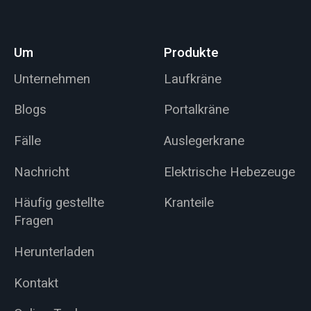
werden und bietet
eine maximale
Tragfähigkeit von
Um
Produkte
1000 kg sowie eine
Auslegerlänge von 5
Unternehmen
Laufkräne
Metern.
Blogs
Portalkräne
Fälle
Auslegerkrane
Nachricht
Elektrische Hebezeuge
Häufig gestellte
Kranteile
Fragen
Herunterladen
Kontakt