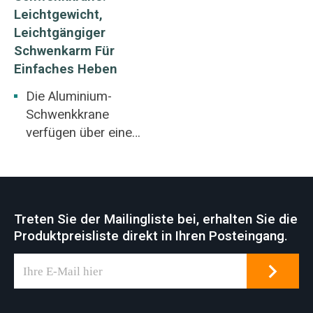
Leichtgewicht,
Leichtgängiger
Schwenkarm Für
Einfaches Heben
Die Aluminium-
Schwenkkrane
verfügen über eine
leichte, hochfeste,
stranggepresste
Aluminiumlegierung
mit geschlossener
Treten Sie der Mailingliste bei, erhalten Sie die
Schienenkonstruktio
Produktpreisliste direkt in Ihren Posteingang.
n. Ein Aluminium-
Wandschwenkkran
kann an Wänden
oder Säulen montiert