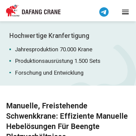
Bahasa Indonesia
Bahasa Melayu
Tiếng Việt
简体中文
Hochwertige Kranfertigung
বাংলা
Jahresproduktion 70.000 Krane
فارسی
Pilipino
Produktionsausrüstung 1.500 Sets
اردو
Forschung und Entwicklung
Українська
Čeština
Беларуская мова
Manuelle, Freistehende
Kiswahili
Schwenkkrane: Effiziente Manuelle
Dansk
Hebelösungen Für Beengte
Norsk