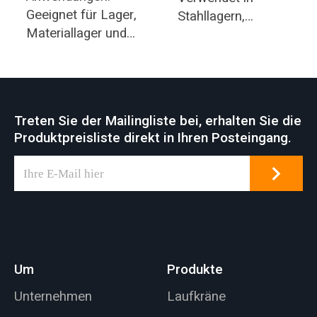
Geeignet für Lager,
Stahllagern,
Materiallager und
Bergwerken, der
allgemeines
Betonindustrie,
Fabrikgelände.
Lagerhäusern,
Fabriken, Häfen und
im Schiffsbau usw.
Treten Sie der Mailingliste bei, erhalten Sie die
Laufkran ein
Produktpreisliste direkt in Ihren Posteingang.
gemeinsames
Merkmal vieler
Industriearbeitsplätz
e für verschiedene
Hebeanwendungen.
Um
Produkte
Unternehmen
Laufkräne