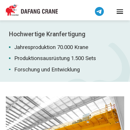
Bahasa Indonesia
Bahasa Melayu
Tiếng Việt
简体中文
Hochwertige Kranfertigung
বাংলা
Jahresproduktion 70.000 Krane
فارسی
Pilipino
Produktionsausrüstung 1.500 Sets
اردو
Forschung und Entwicklung
Українська
Čeština
Беларуская мова
Kiswahili
Dansk
Norsk