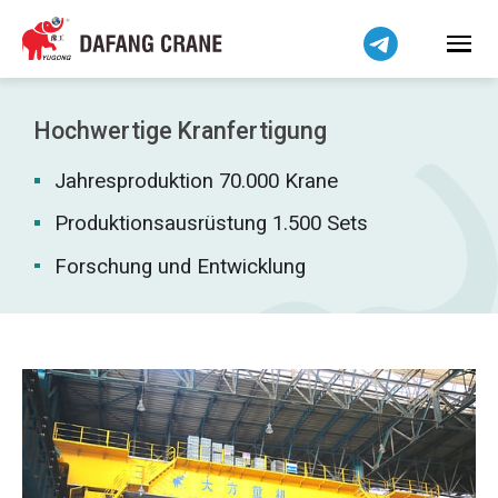
Bahasa Indonesia
Bahasa Melayu
Tiếng Việt
简体中文
Hochwertige Kranfertigung
বাংলা
Jahresproduktion 70.000 Krane
فارسی
Pilipino
Produktionsausrüstung 1.500 Sets
اردو
Forschung und Entwicklung
Українська
Čeština
Беларуская мова
Kiswahili
Dansk
Norsk