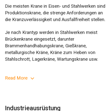
Die meisten Krane in Eisen- und Stahlwerken sind
Produktionskrane, die strenge Anforderungen an
die Kranzuverlässigkeit und Ausfallfreiheit stellen.
Je nach Krantyp werden in Stahlwerken meist
Brückenkrane eingesetzt, darunter
Brammenhandhabungskrane, Gießkrane,
metallurgische Kräne, Kräne zum Heben von
Stahlschrott, Lagerkräne, Wartungskrane usw.
Je nach Spreizer verfügt das Stahlwerk über
Read More
einen Hakenkran, einen Greiferkran, einen
Klemmkran, einen Elektromagnetkran und so
weiter. Manchmal wird ein multifunktionaler Kran
benötigt, der mit verschiedenen Spreadern
ausgestattet werden kann.
Industrieausrüstung