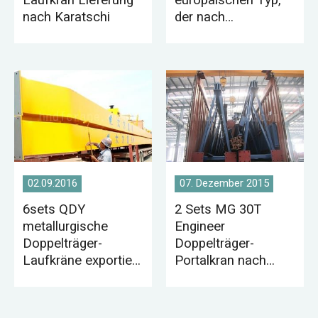
Laufkran Lieferung
europäischen Typ,
nach Karatschi
der nach
Bangladesch
exportiert wird
02.09.2016
07. Dezember 2015
6sets QDY
2 Sets MG 30T
metallurgische
Engineer
Doppelträger-
Doppelträger-
Laufkräne exportiert
Portalkran nach
nach Indien
Pakistan geliefert