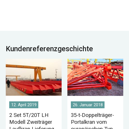
eines Lagers
tten, Werkstätten der
erforderlich.
Metallurgie, Lager,
Lager, Kraftwerke,
Werkstätten der
Leicht- und
Textilindustrie,
Werkstätten der
Kundenreferenzgeschichte
Lebensmittelindustri
e.
12. April 2019
26. Januar 2018
2 Set 5T/20T LH
35-t-Doppelträger-
Modell Zweiträger
Portalkran vom