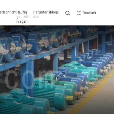
le
Nachricht
Häufig
Herunterla
Blogs
Deutsch
gestellte
den
Fragen