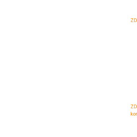
ZD
ZD
ko