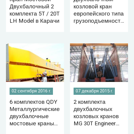
Двухбалочный 2
козловой кран
комплекта 5T / 20T
европейского типа
LH Model в Карачи
грузоподъемность
ю 35 тонн
экспортируется в
Бангладеш
02 сентября 2016 г.
07 декабря 2015 г.
6 комплектов QDY
2 комплекта
Металлургические
двухбалочных
двухбалочные
козловых кранов
мостовые краны
MG 30T Engineer
экспортируются в
доставлены в