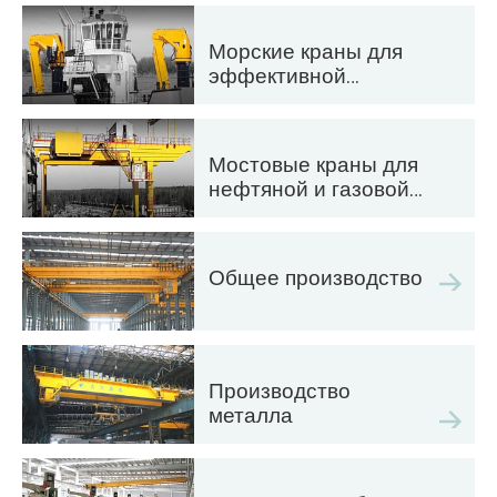
эффективные
решения по
Морские краны для
автоматизации
эффективной
погрузки грузов на
суда
Мостовые краны для
нефтяной и газовой
промышленности:
повышение
эффективности
Общее производство
работы
Производство
металла