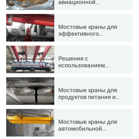
авиационной
ракет
промышленности:
техническое
обслуживание и
Мостовые краны для
сборка самолетов
эффективного
производства
цемента, стекла,
кирпича и сборного
Решения с
бетона
использованием
мостовых кранов для
железных дорог:
укладка путей,
Мостовые краны для
техническое
продуктов питания и
обслуживание
напитков: надежные
подвижного состава и
решения для
обработка
эффективной
контейнеров
Мостовые краны для
обработки грузов
автомобильной
промышленности: