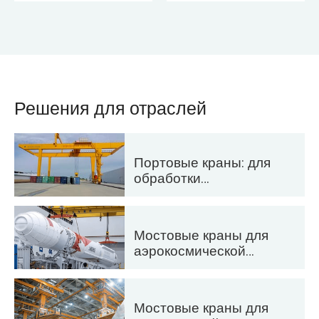
Индию
Пакистан
Решения для отраслей
Портовые краны: для
обработки
контейнеров и
сыпучих материалов
Мостовые краны для
аэрокосмической
промышленности:
точный подъем грузов
для запуска и
Мостовые краны для
транспортировки