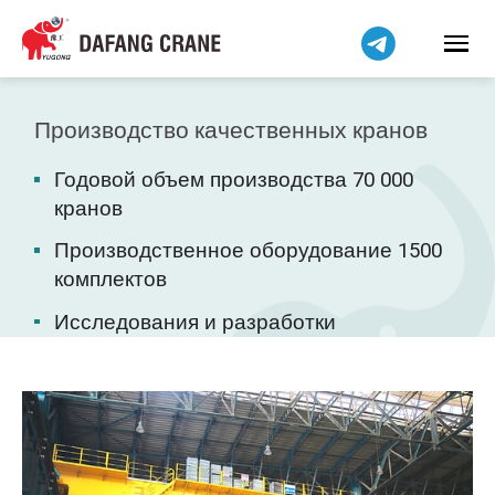
Bahasa Indonesia
Bahasa Melayu
Tiếng Việt
简体中文
Производство качественных кранов
বাংলা
Годовой объем производства 70 000
فارسی
кранов
Pilipino
Производственное оборудование 1500
اردو
комплектов
Українська
Исследования и разработки
Čeština
Беларуская мова
Kiswahili
Dansk
Norsk