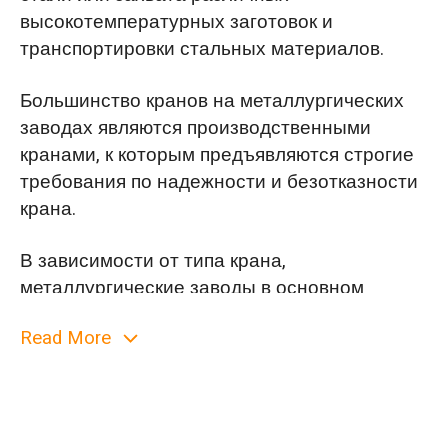
высокотемпературных заготовок и
транспортировки стальных материалов.
Большинство кранов на металлургических
заводах являются производственными
кранами, к которым предъявляются строгие
требования по надежности и безотказности
крана.
В зависимости от типа крана,
металлургические заводы в основном
используют мостовые краны, включая
Read More
мостовые краны для перемещения слябов,
литейные краны, металлургические краны,
краны для подъема стального лома,
складские краны, ремонтные краны…