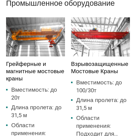
Промышленное оборудование
По словам разбрасывателя, сталелитейный
завод имеет кран крюкового типа,
грейферный кран, кран зажимного типа, кран
электромагнитного типа и так далее. Иногда
требуется многофункциональный кран,
который может быть оснащен различными
разбрасывателями.
Грейферные и
Взрывозащищенные
магнитные мостовые
Мостовые Краны
Литейный мостовой кран является основным
краны
подъемно-транспортным оборудованием в
Вместимость: до
плавильном цехе сталелитейных заводов,
Вместимость: до
100/30т
используемым для транспортировки,
20т
Длина пролета: до
заливки и расплавления чугуна в процессе
Длина пролета: до
31,5 м
плавки. Кран имеет двухбалочную
31,5 м
Области
конструкцию, в основном состоящую из рам
Области
применения:
моста, тележки, крюковых балок, механизма
применения:
Подходит для