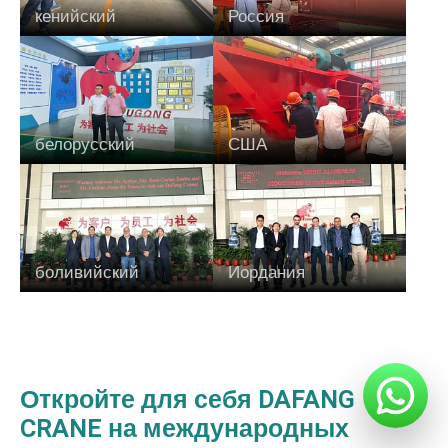
кенийский
Россия
белорусский
США
боливийский
Иордания
Откройте для себя DAFANG
CRANE на международных