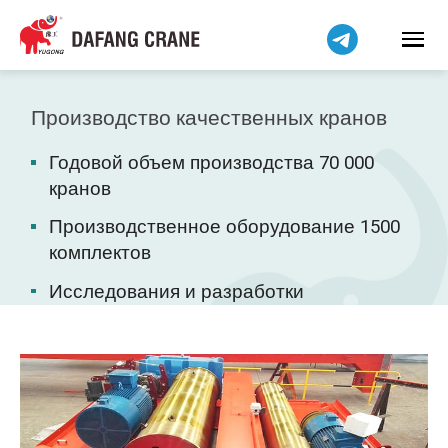
Bahasa Indonesia
Bahasa Melayu
Tiếng Việt
简体中文
Производство качественных кранов
বাংলা
Годовой объем производства 70 000
فارسی
кранов
Pilipino
Производственное оборудование 1500
اردو
комплектов
Українська
Исследования и разработки
Čeština
Беларуская мова
Kiswahili
Dansk
Norsk