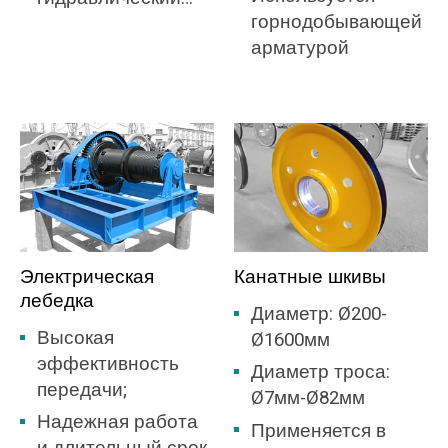
горнодобывающей
тип, тип
арматурой
дистанционного
управления,
механический тип,
электрический тип
и т. Д.
Электрическая
Канатные шкивы
лебедка
Диаметр: Ø200-
Высокая
Ø1600мм
эффективность
Диаметр троса:
передачи;
Ø7мм-Ø82мм
Надежная работа
Применяется в