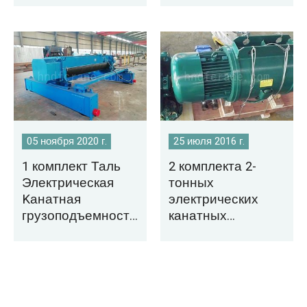
Таиланд
Монголию
05 ноября 2020 г.
25 июля 2016 г.
1 комплект Таль
2 комплекта 2-
Электрическая
тонных
Kанатная
электрических
грузоподъемность
канатных
ю 35 т/5 т на
подъемников
продажу во
экспортированы в
Вьетнам
Венесуэлу