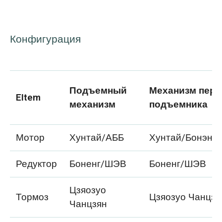
Конфигурация
Подъемный
Механизм пер
EItem
механизм
подъемника
Мотор
Хунтай/АББ
Хунтай/Бонэнг
Редуктор
Боненг/ШЭВ
Боненг/ШЭВ
Цзяозуо
Тормоз
Цзяозуо Чанцзя
Чанцзян