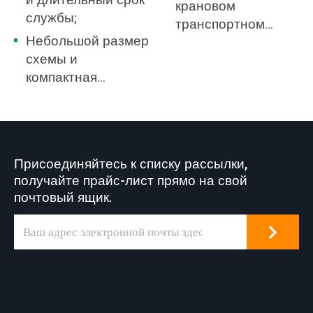
и длительный срок
крановом
службы;
транспортном
Небольшой размер
оборудовании,
схемы и
портовой технике,
компактная
судостроении,
структура.
грейферной,
строительной и
других отраслях
промышленности.
Присоединяйтесь к списку рассылки,
получайте прайс-лист прямо на свой
почтовый ящик.