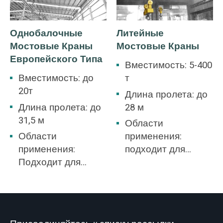
цеха легкой и
судостроении и т.
текстильной
д. Мостовой кран
Однобалочные
Литейные
промышленности,
является общей
Мостовые Краны
Мостовые Краны
цеха пищевой
чертой многих
Европейского Типа
промышленности.
промышленных
Вместимость: 5-400
рабочих мест,
Вместимость: до
т
обслуживающих
20т
Длина пролета: до
различные
Длина пролета: до
28 м
грузоподъемные
31,5 м
Области
приложения.
Области
применения:
применения:
подходит для
Подходит для
обработки и
складов, складов
транспортировки
материалов и
расплавленного
общих заводских
чугуна и
площадок.
расплавленной