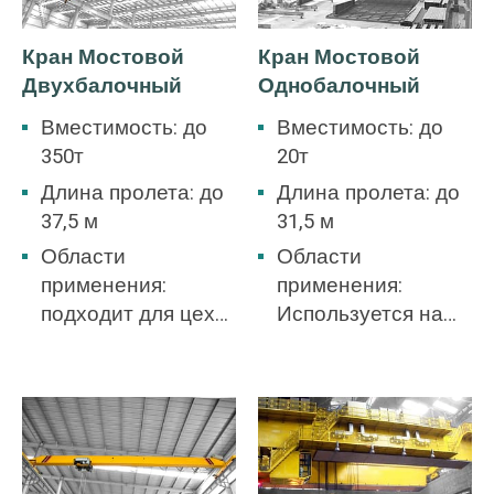
Кран Мостовой
Кран Мостовой
Двухбалочный
Однобалочный
Вместимость: до
Вместимость: до
350т
20т
Длина пролета: до
Длина пролета: до
37,5 м
31,5 м
Области
Области
применения:
применения:
подходит для цеха
Используется на
механической
складах стали, в
обработки, цеха
шахтах, в бетонной
металлургической
промышленности,
промышленности,
на складах, на
склада, склада,
фабриках, в
электростанции,
гаванях, в