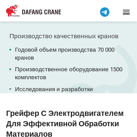
Bahasa Indonesia
Bahasa Melayu
Tiếng Việt
简体中文
Производство качественных кранов
বাংলা
Годовой объем производства 70 000
فارسی
кранов
Pilipino
Производственное оборудование 1500
اردو
комплектов
Українська
Исследования и разработки
Čeština
Беларуская мова
Kiswahili
Грейфер С Электродвигателем
Dansk
Для Эффективной Обработки
Norsk
Материалов