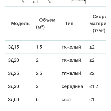
Скорос
Объем
Модель
Тип
материа
(м³)
(т/м³)
ЗД15
1.5
тяжелый
≤2
ЗД20
2
тяжелый
≤2
ЗД25
2.5
тяжелый
≤2
ЗД30
3
середина
≤1.2
ЗД60
6
свет
≤1