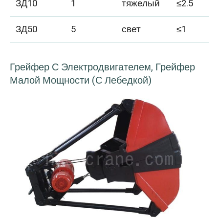
ЗД10
1
тяжелый
≤2.5
ЗД50
5
свет
≤1
Грейфер С Электродвигателем, Грейфер
Малой Мощности (с Лебедкой)