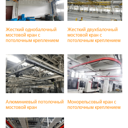
Жесткий двухбалочный
Жесткий однобалочный
мостовой кран с
мостовой кран с
потолочным креплением
потолочным креплением
Монорельсовый кран с
Алюминиевый потолочный
потолочным креплением
мостовой кран