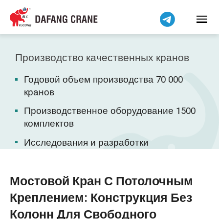
Bahasa Indonesia
Bahasa Melayu
Tiếng Việt
简体中文
Производство качественных кранов
বাংলা
Годовой объем производства 70 000
فارسی
кранов
Pilipino
Производственное оборудование 1500
اردو
комплектов
Українська
Исследования и разработки
Čeština
Беларуская мова
Kiswahili
Мостовой Кран С Потолочным
Dansk
Креплением: Конструкция Без
Norsk
Колонн Для Свободного