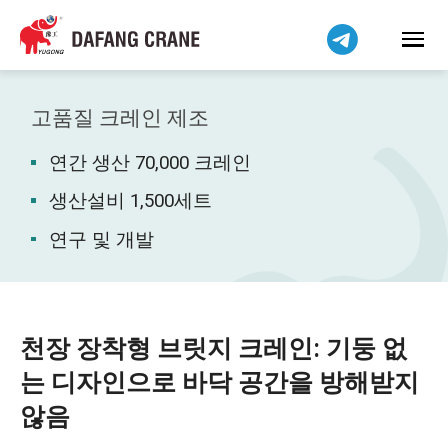
Bahasa Indonesia
Bahasa Melayu
Tiếng Việt
简体中文
고품질 크레인 제조
বাংলা
연간 생산 70,000 크레인
فارسی
Pilipino
생산설비 1,500세트
اردو
연구 및 개발
Українська
Čeština
Беларуская мова
천장 장착형 브릿지 크레인: 기둥 없
Kiswahili
는 디자인으로 바닥 공간을 방해받지
Dansk
않음
Norsk