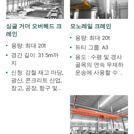
싱글 거더 오버헤드 크
모노레일 크레인
레인
용량: 최대 20t
용량: 최대 20t
듀티 그룹: A3
경간 길이: 31.5m까
용도 : 수평 및 경사
지
골목의 연속 무재하
신청: 강철 재고 마당,
운송에 사용할 수 있
광산, 콘크리트 산업,
으며 운송 하중은 바
창고, 공장, 항구 및
닥 판의 조건에 의해
선박 건조 등에 사용
제한되지 않으며 다
됩니다. 천장 기중기
양한 수직 곡선, 평면
는 다양한 리프팅 응
곡선 및 복잡한 곡선
용 분야에 서비스를
에서 작동할 수 있습
제공하는 많은 산업
니다.