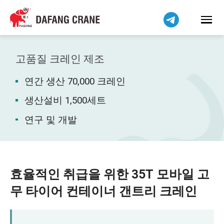
Bahasa Indonesia
Bahasa Melayu
Tiếng Việt
简体中文
고품질 크레인 제조
বাংলা
연간 생산 70,000 크레인
فارسی
Pilipino
생산설비 1,500세트
اردو
연구 및 개발
Українська
Čeština
Беларуская мова
효율적인 취급을 위한 35T 모바일 고
Kiswahili
무 타이어 컨테이너 갠트리 크레인
Dansk
Norsk