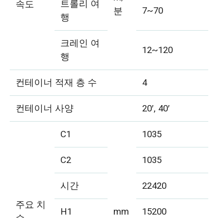
트롤리 여
속도
7~70
분
행
크레인 여
12~120
행
컨테이너 적재 층 수
4
컨테이너 사양
20′, 40′
C1
1035
C2
1035
시간
22420
주요 치
H1
mm
15200