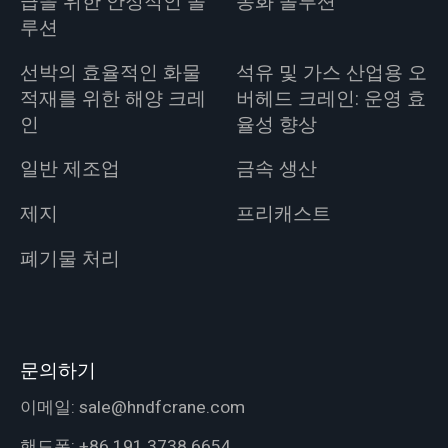
급을 위한 안정적인 솔
동화 솔루션
루션
선박의 효율적인 화물
석유 및 가스 산업용 오
적재를 위한 해양 크레
버헤드 크레인: 운영 효
인
율성 향상
일반 제조업
금속 생산
제지
프리캐스트
폐기물 처리
문의하기
이메일:
sale@hndfcrane.com
핸드폰:
+86 191 3738 6654