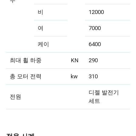
수
비
12000
여
7000
케이
6400
최대 휠 하중
KN
290
총 모터 전력
kw
310
디젤 발전기
전원
세트