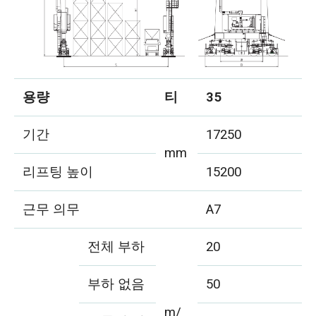
용량
티
35
기간
17250
mm
리프팅 높이
15200
근무 의무
A7
전체 부하
20
부하 없음
50
m/