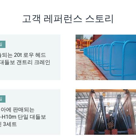
고객 레퍼런스 스토리
일
되는 20t 로우 헤드
 대들보 갠트리 크레인
일
아에 판매되는
m-H10m 단일 대들보
 3세트