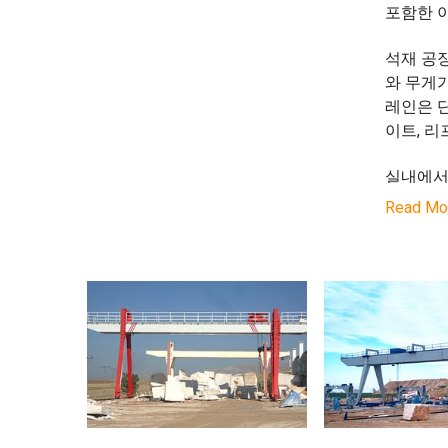
포함한 
석재 공
와 무게가
레인은 단
이트, 리
실내에서
다. 오버
Read Mo