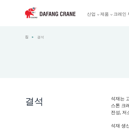
산업
제품
크레인 
집
결석
►
결석
석재는 고
스톤 크레
전성, 저
석재 생