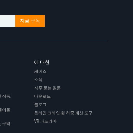
지금 구독
에 대한
케이스
소식
자주 묻는 질문
 작동,
다운로드
블로그
 들어올
온라인 크레인 휠 하중 계산 도구
VR 파노라마
는 구역