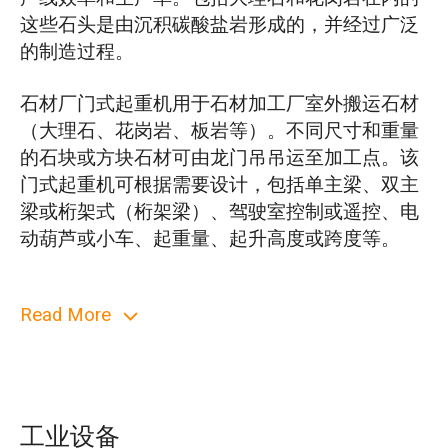
这些石头是由沉积碳酸盐岩形成的，并经过广泛
的制造过程。
石材厂门式起重机用于石材加工厂室外搬运石材
（大理石、花岗岩、板岩等）。不同尺寸和重量
的石块或方块石材可由龙门吊吊运至加工点。该
门式起重机可根据需要设计，包括单主梁、双主
梁或桁架式（桁架梁）、驾驶室控制或遥控、电
动葫芦或小车、起重量、起升高度或跨度等。
在室内使用时，桥式起重机是最佳选择。是吊运
Read More
石材、大理石、花岗岩等重物的机械。桥式石材
起重机有助于搬运石材、吊装石材和搬运石材、
大理石、花岗岩等。
工业设备